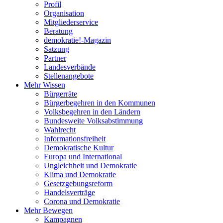
Profil
Organisation
Mitgliederservice
Beratung
demokratie!-Magazin
Satzung
Partner
Landesverbände
Stellenangebote
Mehr Wissen
Bürgerräte
Bürgerbegehren in den Kommunen
Volksbegehren in den Ländern
Bundesweite Volksabstimmung
Wahlrecht
Informationsfreiheit
Demokratische Kultur
Europa und International
Ungleichheit und Demokratie
Klima und Demokratie
Gesetzgebungsreform
Handelsverträge
Corona und Demokratie
Mehr Bewegen
Kampagnen