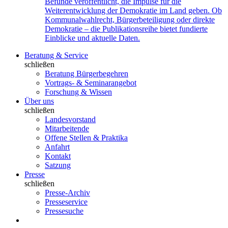
Befunde veröffentlicht, die Impulse für die
Weiterentwicklung der Demokratie im Land geben. Ob
Kommunalwahlrecht, Bürgerbeteiligung oder direkte
Demokratie – die Publikationsreihe bietet fundierte
Einblicke und aktuelle Daten.
Beratung & Service
schließen
Beratung Bürgerbegehren
Vortrags- & Seminarangebot
Forschung & Wissen
Über uns
schließen
Landesvorstand
Mitarbeitende
Offene Stellen & Praktika
Anfahrt
Kontakt
Satzung
Presse
schließen
Presse-Archiv
Presseservice
Pressesuche