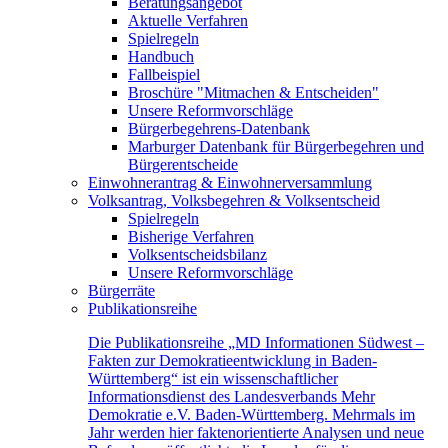
Beratungsangebot
Aktuelle Verfahren
Spielregeln
Handbuch
Fallbeispiel
Broschüre "Mitmachen & Entscheiden"
Unsere Reformvorschläge
Bürgerbegehrens-Datenbank
Marburger Datenbank für Bürgerbegehren und
Bürgerentscheide
Einwohnerantrag & Einwohnerversammlung
Volksantrag, Volksbegehren & Volksentscheid
Spielregeln
Bisherige Verfahren
Volksentscheidsbilanz
Unsere Reformvorschläge
Bürgerräte
Publikationsreihe
Die Publikationsreihe „MD Informationen Südwest –
Fakten zur Demokratieentwicklung in Baden-
Württemberg“ ist ein wissenschaftlicher
Informationsdienst des Landesverbands Mehr
Demokratie e.V. Baden-Württemberg. Mehrmals im
Jahr werden hier faktenorientierte Analysen und neue