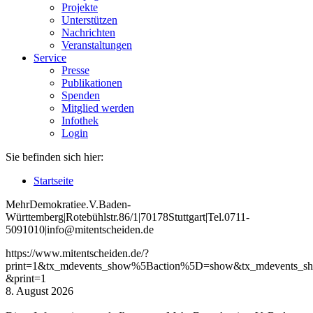
Projekte
Unterstützen
Nachrichten
Veranstaltungen
Service
Presse
Publikationen
Spenden
Mitglied werden
Infothek
Login
Sie befinden sich hier:
Startseite
Mehr
Demokratie
e
.V
.
Baden
-
W
ürttemberg
|
Roteb
ühlstr
.
86
/1
|
70178
Stuttgart
|
Tel
.
0711
-
5091010
|
info
@mitentscheiden
.de
https://www.mitentscheiden.de/?
print=1&tx_mdevents_show%5Baction%5D=show&tx_mdevents_s
&print=1
8. August 2026