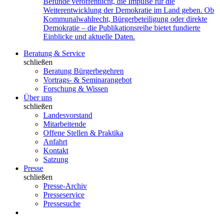
Befunde veröffentlicht, die Impulse für die
Weiterentwicklung der Demokratie im Land geben. Ob
Kommunalwahlrecht, Bürgerbeteiligung oder direkte
Demokratie – die Publikationsreihe bietet fundierte
Einblicke und aktuelle Daten.
Beratung & Service
schließen
Beratung Bürgerbegehren
Vortrags- & Seminarangebot
Forschung & Wissen
Über uns
schließen
Landesvorstand
Mitarbeitende
Offene Stellen & Praktika
Anfahrt
Kontakt
Satzung
Presse
schließen
Presse-Archiv
Presseservice
Pressesuche