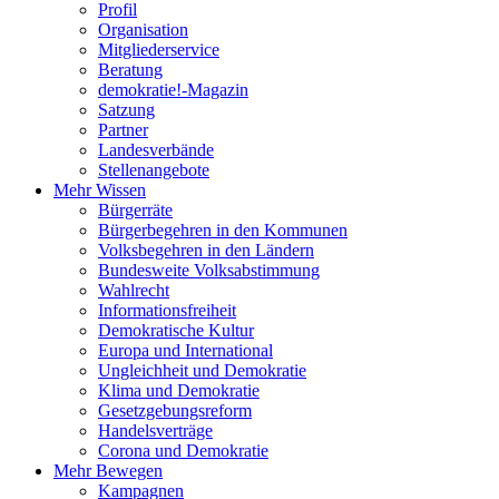
Profil
Organisation
Mitgliederservice
Beratung
demokratie!-Magazin
Satzung
Partner
Landesverbände
Stellenangebote
Mehr Wissen
Bürgerräte
Bürgerbegehren in den Kommunen
Volksbegehren in den Ländern
Bundesweite Volksabstimmung
Wahlrecht
Informationsfreiheit
Demokratische Kultur
Europa und International
Ungleichheit und Demokratie
Klima und Demokratie
Gesetzgebungsreform
Handelsverträge
Corona und Demokratie
Mehr Bewegen
Kampagnen