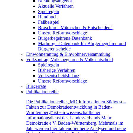
Beratungsangebot
Aktuelle Verfahren
Spielregeln
Handbuch
Fallbeispiel
Broschüre "Mitmachen & Entscheiden"
Unsere Reformvorschläge
Bürgerbegehrens-Datenbank
Marburger Datenbank für Bürgerbegehren und
Bürgerentscheide
Einwohnerantrag & Einwohnerversammlung
Volksantrag, Volksbegehren & Volksentscheid
Spielregeln
Bisherige Verfahren
Volksentscheidsbilanz
Unsere Reformvorschläge
Bürgerräte
Publikationsreihe
Die Publikationsreihe „MD Informationen Südwest –
Fakten zur Demokratieentwicklung in Baden-
Württemberg“ ist ein wissenschaftlicher
Informationsdienst des Landesverbands Mehr
Demokratie e.V. Baden-Württemberg. Mehrmals im
Jahr werden hier faktenorientierte Analysen und neue