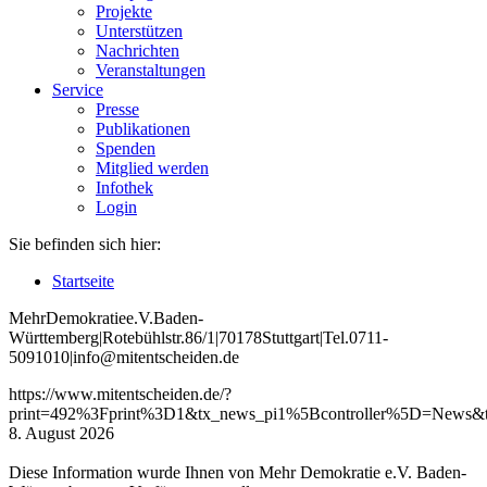
Projekte
Unterstützen
Nachrichten
Veranstaltungen
Service
Presse
Publikationen
Spenden
Mitglied werden
Infothek
Login
Sie befinden sich hier:
Startseite
Mehr
Demokratie
e
.V
.
Baden
-
W
ürttemberg
|
Roteb
ühlstr
.
86
/1
|
70178
Stuttgart
|
Tel
.
0711
-
5091010
|
info
@mitentscheiden
.de
https://www.mitentscheiden.de/?
print=492%3Fprint%3D1&tx_news_pi1%5Bcontroller%5D=News&
8. August 2026
Diese Information wurde Ihnen von Mehr Demokratie e.V. Baden-