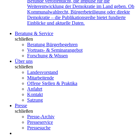
Befunde veröffentlicht, die Impulse für die
Weiterentwicklung der Demokratie im Land geben. Ob
Kommunalwahlrecht, Bürgerbeteiligung oder direkte
Demokratie – die Publikationsreihe bietet fundierte
Einblicke und aktuelle Daten.
Beratung & Service
schließen
Beratung Bürgerbegehren
Vortrags- & Seminarangebot
Forschung & Wissen
Über uns
schließen
Landesvorstand
Mitarbeitende
Offene Stellen & Praktika
Anfahrt
Kontakt
Satzung
Presse
schließen
Presse-Archiv
Presseservice
Pressesuche