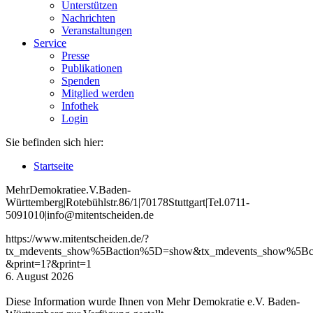
Unterstützen
Nachrichten
Veranstaltungen
Service
Presse
Publikationen
Spenden
Mitglied werden
Infothek
Login
Sie befinden sich hier:
Startseite
Mehr
Demokratie
e
.V
.
Baden
-
W
ürttemberg
|
Roteb
ühlstr
.
86
/1
|
70178
Stuttgart
|
Tel
.
0711
-
5091010
|
info
@mitentscheiden
.de
https://www.mitentscheiden.de/?
tx_mdevents_show%5Baction%5D=show&tx_mdevents_show%5Bco
&print=1?&print=1
6. August 2026
Diese Information wurde Ihnen von Mehr Demokratie e.V. Baden-