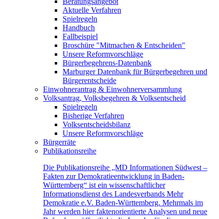
Beratungsangebot
Aktuelle Verfahren
Spielregeln
Handbuch
Fallbeispiel
Broschüre "Mitmachen & Entscheiden"
Unsere Reformvorschläge
Bürgerbegehrens-Datenbank
Marburger Datenbank für Bürgerbegehren und
Bürgerentscheide
Einwohnerantrag & Einwohnerversammlung
Volksantrag, Volksbegehren & Volksentscheid
Spielregeln
Bisherige Verfahren
Volksentscheidsbilanz
Unsere Reformvorschläge
Bürgerräte
Publikationsreihe
Die Publikationsreihe „MD Informationen Südwest –
Fakten zur Demokratieentwicklung in Baden-
Württemberg“ ist ein wissenschaftlicher
Informationsdienst des Landesverbands Mehr
Demokratie e.V. Baden-Württemberg. Mehrmals im
Jahr werden hier faktenorientierte Analysen und neue