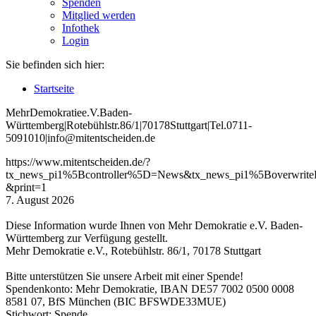
Spenden
Mitglied werden
Infothek
Login
Sie befinden sich hier:
Startseite
Mehr
Demokratie
e
.V
.
Baden
-
W
ürttemberg
|
Roteb
ühlstr
.
86
/1
|
70178
Stuttgart
|
Tel
.
0711
-
5091010
|
info
@mitentscheiden
.de
https://www.mitentscheiden.de/?
tx_news_pi1%5Bcontroller%5D=News&tx_news_pi1%5Boverwri
&print=1
7. August 2026
Diese Information wurde Ihnen von Mehr Demokratie e.V. Baden-
Württemberg zur Verfügung gestellt.
Mehr Demokratie e.V., Rotebühlstr. 86/1, 70178 Stuttgart
Bitte unterstützen Sie unsere Arbeit mit einer Spende!
Spendenkonto: Mehr Demokratie, IBAN DE57 7002 0500 0008
8581 07, BfS München (BIC BFSWDE33MUE)
Stichwort: Spende