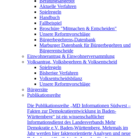
Beratungsangebot
Aktuelle Verfahren
Spielregeln
Handbuch
Fallbeispiel
Broschüre "Mitmachen & Entscheiden"
Unsere Reformvorschläge
Bürgerbegehrens-Datenbank
Marburger Datenbank für Bürgerbegehren und
Bürgerentscheide
Einwohnerantrag & Einwohnerversammlung
Volksantrag, Volksbegehren & Volksentscheid
Spielregeln
Bisherige Verfahren
Volksentscheidsbilanz
Unsere Reformvorschläge
Bürgerräte
Publikationsreihe
Die Publikationsreihe „MD Informationen Südwest –
Fakten zur Demokratieentwicklung in Baden-
Württemberg“ ist ein wissenschaftlicher
Informationsdienst des Landesverbands Mehr
Demokratie e.V. Baden-Württemberg. Mehrmals im
Jahr werden hier faktenorientierte Analysen und neue