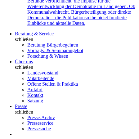
Befunde veröffentlicht, die Impulse für die
Weiterentwicklung der Demokratie im Land geben. Ob
Kommunalwahlrecht, Bürgerbeteiligung oder direkte
Demokratie – die Publikationsreihe bietet fundierte
Einblicke und aktuelle Daten.
Beratung & Service
schließen
Beratung Bürgerbegehren
Vortrags- & Seminarangebot
Forschung & Wissen
Über uns
schließen
Landesvorstand
Mitarbeitende
Offene Stellen & Praktika
Anfahrt
Kontakt
Satzung
Presse
schließen
Presse-Archiv
Presseservice
Pressesuche