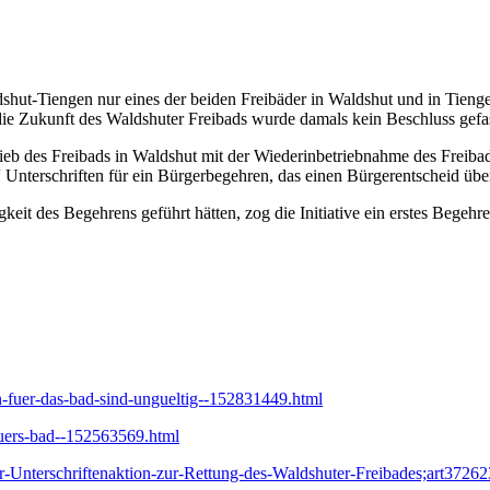
hut-Tiengen nur eines der beiden Freibäder in Waldshut und in Tienge
die Zukunft des Waldshuter Freibads wurde damals kein Beschluss gefas
eb des Freibads in Waldshut mit der Wiederinbetriebnahme des Freiba
 Unterschriften für ein Bürgerbegehren, das einen Bürgerentscheid übe
keit des Begehrens geführt hätten, zog die Initiative ein erstes Begeh
n-fuer-das-bad-sind-ungueltig--152831449.html
uers-bad--152563569.html
er-Unterschriftenaktion-zur-Rettung-des-Waldshuter-Freibades;art3726