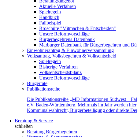
Beratungsangebot
Aktuelle Verfahren
Spielregeln
Handbuch
Fallbeispiel
Broschüre "Mitmachen & Entscheiden"
Unsere Reformvorschläge
Bürgerbegehrens-Datenbank
Marburger Datenbank für Bürgerbegehren und Bür
Einwohnerantrag & Einwohnerversammlung
Volksantrag, Volksbegehren & Volksentscheid
Spielregeln
Bisherige Verfahren
Volksentscheidsbilanz
Unsere Reformvorschläge
Bürgerräte
Publikationsreihe
Die Publikationsreihe „MD Informationen Südwest – Fak
e.V. Baden-Württemberg. Mehrmals im Jahr werden hier f
Kommunalwahlrecht, Bürgerbeteiligung oder direkte Demok
Beratung & Service
schließen
Beratung Bürgerbegehren