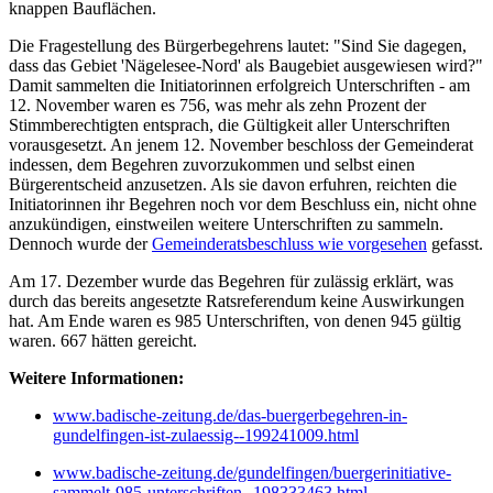
knappen Bauflächen.
Die Fragestellung des Bürgerbegehrens lautet: "Sind Sie dagegen,
dass das Gebiet 'Nägelesee-Nord' als Baugebiet ausgewiesen wird?"
Damit sammelten die Initiatorinnen erfolgreich Unterschriften - am
12. November waren es 756, was mehr als zehn Prozent der
Stimmberechtigten entsprach, die Gültigkeit aller Unterschriften
vorausgesetzt. An jenem 12. November beschloss der Gemeinderat
indessen, dem Begehren zuvorzukommen und selbst einen
Bürgerentscheid anzusetzen. Als sie davon erfuhren, reichten die
Initiatorinnen ihr Begehren noch vor dem Beschluss ein, nicht ohne
anzukündigen, einstweilen weitere Unterschriften zu sammeln.
Dennoch wurde der
Gemeinderatsbeschluss wie vorgesehen
gefasst.
Am 17. Dezember wurde das Begehren für zulässig erklärt, was
durch das bereits angesetzte Ratsreferendum keine Auswirkungen
hat. Am Ende waren es 985 Unterschriften, von denen 945 gültig
waren. 667 hätten gereicht.
Weitere Informationen:
www.badische-zeitung.de/das-buergerbegehren-in-
gundelfingen-ist-zulaessig--199241009.html
www.badische-zeitung.de/gundelfingen/buergerinitiative-
sammelt-985-unterschriften--198333463.html