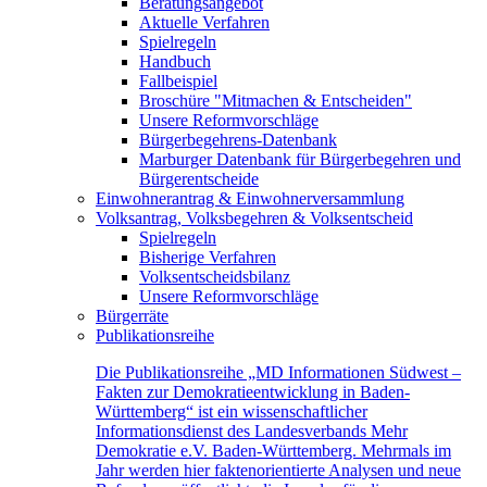
Beratungsangebot
Aktuelle Verfahren
Spielregeln
Handbuch
Fallbeispiel
Broschüre "Mitmachen & Entscheiden"
Unsere Reformvorschläge
Bürgerbegehrens-Datenbank
Marburger Datenbank für Bürgerbegehren und
Bürgerentscheide
Einwohnerantrag & Einwohnerversammlung
Volksantrag, Volksbegehren & Volksentscheid
Spielregeln
Bisherige Verfahren
Volksentscheidsbilanz
Unsere Reformvorschläge
Bürgerräte
Publikationsreihe
Die Publikationsreihe „MD Informationen Südwest –
Fakten zur Demokratieentwicklung in Baden-
Württemberg“ ist ein wissenschaftlicher
Informationsdienst des Landesverbands Mehr
Demokratie e.V. Baden-Württemberg. Mehrmals im
Jahr werden hier faktenorientierte Analysen und neue