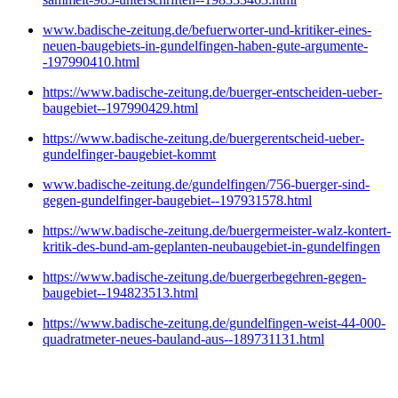
www.badische-zeitung.de/befuerworter-und-kritiker-eines-
neuen-baugebiets-in-gundelfingen-haben-gute-argumente-
-197990410.html
https://www.badische-zeitung.de/buerger-entscheiden-ueber-
baugebiet--197990429.html
https://www.badische-zeitung.de/buergerentscheid-ueber-
gundelfinger-baugebiet-kommt
www.badische-zeitung.de/gundelfingen/756-buerger-sind-
gegen-gundelfinger-baugebiet--197931578.html
https://www.badische-zeitung.de/buergermeister-walz-kontert-
kritik-des-bund-am-geplanten-neubaugebiet-in-gundelfingen
https://www.badische-zeitung.de/buergerbegehren-gegen-
baugebiet--194823513.html
https://www.badische-zeitung.de/gundelfingen-weist-44-000-
quadratmeter-neues-bauland-aus--189731131.html