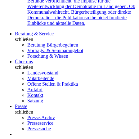
Befunde veröffentlicht, die Impulse für die
Weiterentwicklung der Demokratie im Land geben. Ob
Kommunalwahlrecht, Bürgerbeteiligung oder direkte
Demokratie – die Publikationsreihe bietet fundierte
Einblicke und aktuelle Daten.
Beratung & Service
schließen
Beratung Bürgerbegehren
Vortrags- & Seminarangebot
Forschung & Wissen
Über uns
schließen
Landesvorstand
Mitarbeitende
Offene Stellen & Praktika
Anfahrt
Kontakt
Satzung
Presse
schließen
Presse-Archiv
Presseservice
Pressesuche