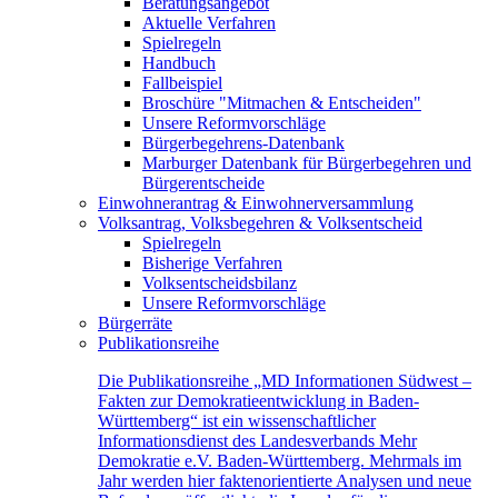
Beratungsangebot
Aktuelle Verfahren
Spielregeln
Handbuch
Fallbeispiel
Broschüre "Mitmachen & Entscheiden"
Unsere Reformvorschläge
Bürgerbegehrens-Datenbank
Marburger Datenbank für Bürgerbegehren und
Bürgerentscheide
Einwohnerantrag & Einwohnerversammlung
Volksantrag, Volksbegehren & Volksentscheid
Spielregeln
Bisherige Verfahren
Volksentscheidsbilanz
Unsere Reformvorschläge
Bürgerräte
Publikationsreihe
Die Publikationsreihe „MD Informationen Südwest –
Fakten zur Demokratieentwicklung in Baden-
Württemberg“ ist ein wissenschaftlicher
Informationsdienst des Landesverbands Mehr
Demokratie e.V. Baden-Württemberg. Mehrmals im
Jahr werden hier faktenorientierte Analysen und neue