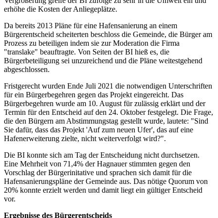
Vergrößerung greife der BI zufolge zu sehr in die Umwelt ein und
erhöhe die Kosten der Anliegeplätze.
Da bereits 2013 Pläne für eine Hafensanierung an einem
Bürgerentscheid scheiterten beschloss die Gemeinde, die Bürger am
Prozess zu beteiligen indem sie zur Moderation die Firma
"translake" beauftragte. Von Seiten der BI hieß es, die
Bürgerbeteiligung sei unzureichend und die Pläne weitestgehend
abgeschlossen.
Fristgerecht wurden Ende Juli 2021 die notwendigen Unterschriften
für ein Bürgerbegehren gegen das Projekt eingereicht. Das
Bürgerbegehren wurde am 10. August für zulässig erklärt und der
Termin für den Entscheid auf den 24. Oktober festgelegt. Die Frage,
die den Bürgern am Abstimmungstag gestellt wurde, lautete: "Sind
Sie dafür, dass das Projekt 'Auf zum neuen Ufer', das auf eine
Hafenerweiterung zielte, nicht weiterverfolgt wird?".
Die BI konnte sich am Tag der Entscheidung nicht durchsetzen.
Eine Mehrheit von 71,4% der Hagnauer stimmten gegen den
Vorschlag der Bürgerinitative und sprachen sich damit für die
Hafensanierungspläne der Gemeinde aus. Das nötige Quorum von
20% konnte erzielt werden und damit liegt ein gültiger Entscheid
vor.
Ergebnisse des Bürgerentscheids