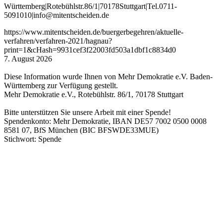
W
ürttemberg
|
Roteb
ühlstr
.
86
/1
|
70178
Stuttgart
|
Tel
.
0711
-
5091010
|
info
@mitentscheiden
.de
https://www.mitentscheiden.de/buergerbegehren/aktuelle-
verfahren/verfahren-2021/hagnau?
print=1&cHash=9931cef3f22003fd503a1dbf1c8834d0
7. August 2026
Diese Information wurde Ihnen von Mehr Demokratie e.V. Baden-
Württemberg zur Verfügung gestellt.
Mehr Demokratie e.V., Rotebühlstr. 86/1, 70178 Stuttgart
Bitte unterstützen Sie unsere Arbeit mit einer Spende!
Spendenkonto: Mehr Demokratie, IBAN DE57 7002 0500 0008
8581 07, BfS München (BIC BFSWDE33MUE)
Stichwort: Spende