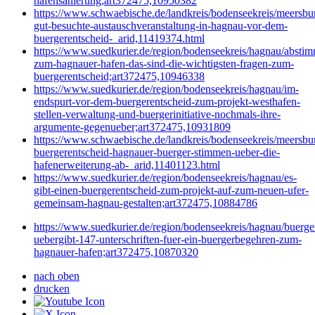
hafensanierung;art372475,10950382
https://www.schwaebische.de/landkreis/bodenseekreis/meersbur
gut-besuchte-austauschveranstaltung-in-hagnau-vor-dem-
buergerentscheid-_arid,11419374.html
https://www.suedkurier.de/region/bodenseekreis/hagnau/absti
zum-hagnauer-hafen-das-sind-die-wichtigsten-fragen-zum-
buergerentscheid;art372475,10946338
https://www.suedkurier.de/region/bodenseekreis/hagnau/im-
endspurt-vor-dem-buergerentscheid-zum-projekt-westhafen-
stellen-verwaltung-und-buergerinitiative-nochmals-ihre-
argumente-gegenueber;art372475,10931809
https://www.schwaebische.de/landkreis/bodenseekreis/meersbur
buergerentscheid-hagnauer-buerger-stimmen-ueber-die-
hafenerweiterung-ab-_arid,11401123.html
https://www.suedkurier.de/region/bodenseekreis/hagnau/es-
gibt-einen-buergerentscheid-zum-projekt-auf-zum-neuen-ufer-
gemeinsam-hagnau-gestalten;art372475,10884786
https://www.suedkurier.de/region/bodenseekreis/hagnau/buergeri
uebergibt-147-unterschriften-fuer-ein-buergerbegehren-zum-
hagnauer-hafen;art372475,10870320
nach oben
drucken