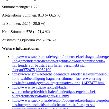
Stimmberechtigte: 1.223
Abgegebene Stimmen: 813 (= 66,5 %)
Ja-Stimmen: 232 (= 28,6 %)
Nein-Stimmen: 578 (= 71,4 %)
Zustimmungsquorum von 20 %: 245
Weitere Informationen:
https://www.suedkurier.de/region/bodenseekreis/hagnau/buerge
und-gemeinderaete-nehmen-ergebnis-des-buergerentscheids-
mit-freude-auf-baustart-am-hafen-verschiebt-sich-
aber;art372475,10952109
https://www.schwaebische.de/landkreis/bodenseekreis/meersbur
hohe-wahlbeteiligung-hagnauer-stimmen-fuer-erweiterung-
des-hafens-und-gegen-buergerinitiative-_arid,11427477.html
https://www.swr.de/swraktuell/baden-
wuerttemberg/friedrichshafen/eindeutiges-ergebnis-bei-
buergerentscheid-in-hagnau-100.html
https://www.suedkurier.de/region/bodenseekreis/hagnau/ergebn
des-buergerentscheids-deutliche-mehrheit-fuer-grosse-