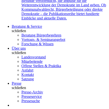
Befunde veröffentlicht, die Impulse für die
Weiterentwicklung der Demokratie im Land geben. Ob
Kommunalwahlrecht, Bürgerbeteiligung oder direkte
Demokratie – die Publikationsreihe bietet fundierte
Einblicke und aktuelle Daten.
Beratung & Service
schließen
Beratung Bürgerbegehren
Vortrags- & Seminarangebot
Forschung & Wissen
Über uns
schließen
Landesvorstand
Mitarbeitende
Offene Stellen & Praktika
Anfahrt
Kontakt
Satzung
Presse
schließen
Presse-Archiv
Presseservice
Pressesuche