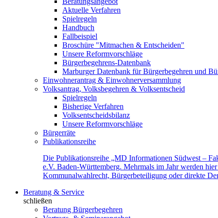
Beratungsangebot
Aktuelle Verfahren
Spielregeln
Handbuch
Fallbeispiel
Broschüre "Mitmachen & Entscheiden"
Unsere Reformvorschläge
Bürgerbegehrens-Datenbank
Marburger Datenbank für Bürgerbegehren und Bür
Einwohnerantrag & Einwohnerversammlung
Volksantrag, Volksbegehren & Volksentscheid
Spielregeln
Bisherige Verfahren
Volksentscheidsbilanz
Unsere Reformvorschläge
Bürgerräte
Publikationsreihe
Die Publikationsreihe „MD Informationen Südwest – Fak
e.V. Baden-Württemberg. Mehrmals im Jahr werden hier f
Kommunalwahlrecht, Bürgerbeteiligung oder direkte Demok
Beratung & Service
schließen
Beratung Bürgerbegehren