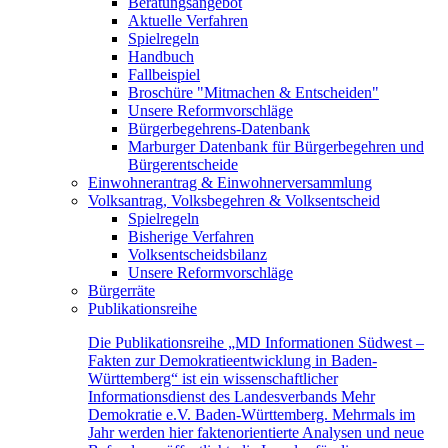
Beratungsangebot
Aktuelle Verfahren
Spielregeln
Handbuch
Fallbeispiel
Broschüre "Mitmachen & Entscheiden"
Unsere Reformvorschläge
Bürgerbegehrens-Datenbank
Marburger Datenbank für Bürgerbegehren und
Bürgerentscheide
Einwohnerantrag & Einwohnerversammlung
Volksantrag, Volksbegehren & Volksentscheid
Spielregeln
Bisherige Verfahren
Volksentscheidsbilanz
Unsere Reformvorschläge
Bürgerräte
Publikationsreihe
Die Publikationsreihe „MD Informationen Südwest –
Fakten zur Demokratieentwicklung in Baden-
Württemberg“ ist ein wissenschaftlicher
Informationsdienst des Landesverbands Mehr
Demokratie e.V. Baden-Württemberg. Mehrmals im
Jahr werden hier faktenorientierte Analysen und neue