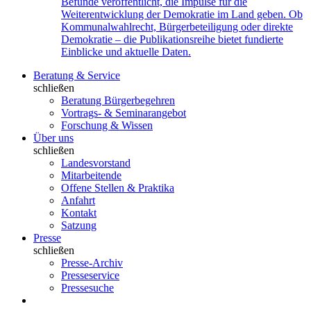
Befunde veröffentlicht, die Impulse für die
Weiterentwicklung der Demokratie im Land geben. Ob
Kommunalwahlrecht, Bürgerbeteiligung oder direkte
Demokratie – die Publikationsreihe bietet fundierte
Einblicke und aktuelle Daten.
Beratung & Service
schließen
Beratung Bürgerbegehren
Vortrags- & Seminarangebot
Forschung & Wissen
Über uns
schließen
Landesvorstand
Mitarbeitende
Offene Stellen & Praktika
Anfahrt
Kontakt
Satzung
Presse
schließen
Presse-Archiv
Presseservice
Pressesuche