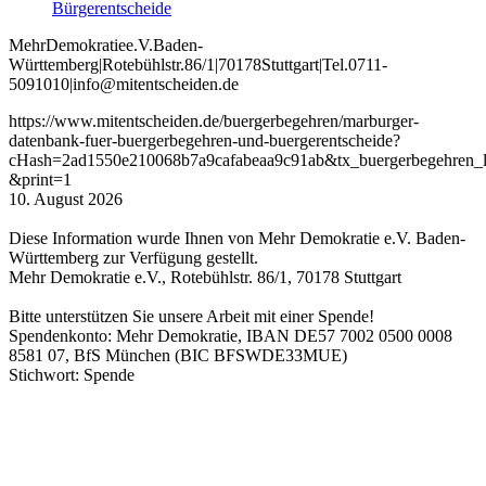
Bürgerentscheide
Mehr
Demokratie
e
.V
.
Baden
-
W
ürttemberg
|
Roteb
ühlstr
.
86
/1
|
70178
Stuttgart
|
Tel
.
0711
-
5091010
|
info
@mitentscheiden
.de
https://www.mitentscheiden.de/buergerbegehren/marburger-
datenbank-fuer-buergerbegehren-und-buergerentscheide?
cHash=2ad1550e210068b7a9cafabeaa9c91ab&tx_buergerbegehren_l
&print=1
10. August 2026
Diese Information wurde Ihnen von Mehr Demokratie e.V. Baden-
Württemberg zur Verfügung gestellt.
Mehr Demokratie e.V., Rotebühlstr. 86/1, 70178 Stuttgart
Bitte unterstützen Sie unsere Arbeit mit einer Spende!
Spendenkonto: Mehr Demokratie, IBAN DE57 7002 0500 0008
8581 07, BfS München (BIC BFSWDE33MUE)
Stichwort: Spende