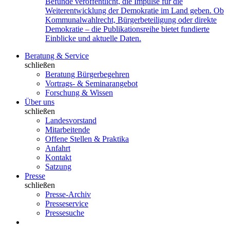
Befunde veröffentlicht, die Impulse für die
Weiterentwicklung der Demokratie im Land geben. Ob
Kommunalwahlrecht, Bürgerbeteiligung oder direkte
Demokratie – die Publikationsreihe bietet fundierte
Einblicke und aktuelle Daten.
Beratung & Service
schließen
Beratung Bürgerbegehren
Vortrags- & Seminarangebot
Forschung & Wissen
Über uns
schließen
Landesvorstand
Mitarbeitende
Offene Stellen & Praktika
Anfahrt
Kontakt
Satzung
Presse
schließen
Presse-Archiv
Presseservice
Pressesuche