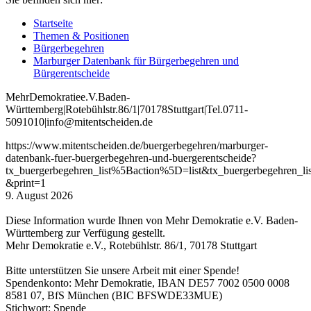
Startseite
Themen & Positionen
Bürgerbegehren
Marburger Datenbank für Bürgerbegehren und
Bürgerentscheide
Mehr
Demokratie
e
.V
.
Baden
-
W
ürttemberg
|
Roteb
ühlstr
.
86
/1
|
70178
Stuttgart
|
Tel
.
0711
-
5091010
|
info
@mitentscheiden
.de
https://www.mitentscheiden.de/buergerbegehren/marburger-
datenbank-fuer-buergerbegehren-und-buergerentscheide?
tx_buergerbegehren_list%5Baction%5D=list&tx_buergerbegehren
&print=1
9. August 2026
Diese Information wurde Ihnen von Mehr Demokratie e.V. Baden-
Württemberg zur Verfügung gestellt.
Mehr Demokratie e.V., Rotebühlstr. 86/1, 70178 Stuttgart
Bitte unterstützen Sie unsere Arbeit mit einer Spende!
Spendenkonto: Mehr Demokratie, IBAN DE57 7002 0500 0008
8581 07, BfS München (BIC BFSWDE33MUE)
Stichwort: Spende