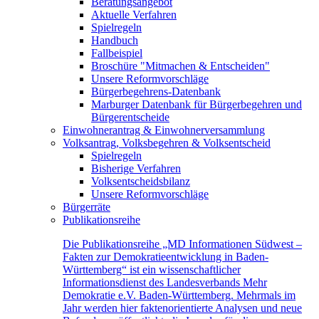
Beratungsangebot
Aktuelle Verfahren
Spielregeln
Handbuch
Fallbeispiel
Broschüre "Mitmachen & Entscheiden"
Unsere Reformvorschläge
Bürgerbegehrens-Datenbank
Marburger Datenbank für Bürgerbegehren und
Bürgerentscheide
Einwohnerantrag & Einwohnerversammlung
Volksantrag, Volksbegehren & Volksentscheid
Spielregeln
Bisherige Verfahren
Volksentscheidsbilanz
Unsere Reformvorschläge
Bürgerräte
Publikationsreihe
Die Publikationsreihe „MD Informationen Südwest –
Fakten zur Demokratieentwicklung in Baden-
Württemberg“ ist ein wissenschaftlicher
Informationsdienst des Landesverbands Mehr
Demokratie e.V. Baden-Württemberg. Mehrmals im
Jahr werden hier faktenorientierte Analysen und neue