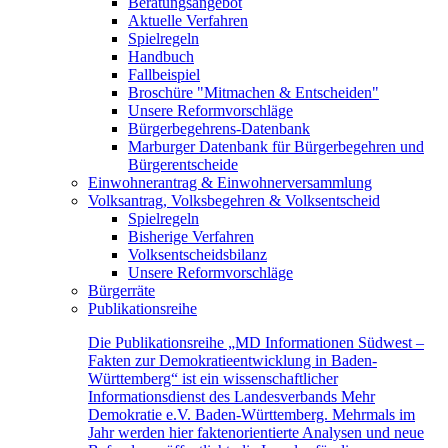
Beratungsangebot
Aktuelle Verfahren
Spielregeln
Handbuch
Fallbeispiel
Broschüre "Mitmachen & Entscheiden"
Unsere Reformvorschläge
Bürgerbegehrens-Datenbank
Marburger Datenbank für Bürgerbegehren und
Bürgerentscheide
Einwohnerantrag & Einwohnerversammlung
Volksantrag, Volksbegehren & Volksentscheid
Spielregeln
Bisherige Verfahren
Volksentscheidsbilanz
Unsere Reformvorschläge
Bürgerräte
Publikationsreihe
Die Publikationsreihe „MD Informationen Südwest –
Fakten zur Demokratieentwicklung in Baden-
Württemberg“ ist ein wissenschaftlicher
Informationsdienst des Landesverbands Mehr
Demokratie e.V. Baden-Württemberg. Mehrmals im
Jahr werden hier faktenorientierte Analysen und neue