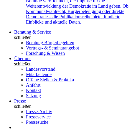
Befunde veröffentlicht, die Impulse für die
Weiterentwicklung der Demokratie im Land geben. Ob
Kommunalwahlrecht, Bürgerbeteiligung oder direkte
Demokratie – die Publikationsreihe bietet fundierte
Einblicke und aktuelle Daten.
Beratung & Service
schließen
Beratung Bürgerbegehren
Vortrags- & Seminarangebot
Forschung & Wissen
Über uns
schließen
Landesvorstand
Mitarbeitende
Offene Stellen & Praktika
Anfahrt
Kontakt
Satzung
Presse
schließen
Presse-Archiv
Presseservice
Pressesuche