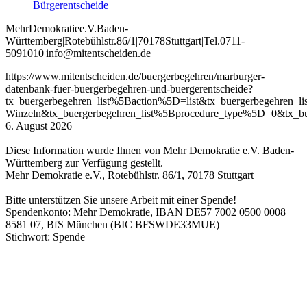
Bürgerentscheide
Mehr
Demokratie
e
.V
.
Baden
-
W
ürttemberg
|
Roteb
ühlstr
.
86
/1
|
70178
Stuttgart
|
Tel
.
0711
-
5091010
|
info
@mitentscheiden
.de
https://www.mitentscheiden.de/buergerbegehren/marburger-
datenbank-fuer-buergerbegehren-und-buergerentscheide?
tx_buergerbegehren_list%5Baction%5D=list&tx_buergerbegehren
Winzeln&tx_buergerbegehren_list%5Bprocedure_type%5D=0&tx_bu
6. August 2026
Diese Information wurde Ihnen von Mehr Demokratie e.V. Baden-
Württemberg zur Verfügung gestellt.
Mehr Demokratie e.V., Rotebühlstr. 86/1, 70178 Stuttgart
Bitte unterstützen Sie unsere Arbeit mit einer Spende!
Spendenkonto: Mehr Demokratie, IBAN DE57 7002 0500 0008
8581 07, BfS München (BIC BFSWDE33MUE)
Stichwort: Spende