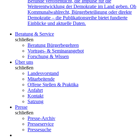
Befunde veröffentlicht, die Impulse für die
Weiterentwicklung der Demokratie im Land geben. Ob
Kommunalwahlrecht, Bürgerbeteiligung oder direkte
Demokratie – die Publikationsreihe bietet fundierte
Einblicke und aktuelle Daten.
Beratung & Service
schließen
Beratung Bürgerbegehren
Vortrags- & Seminarangebot
Forschung & Wissen
Über uns
schließen
Landesvorstand
Mitarbeitende
Offene Stellen & Praktika
Anfahrt
Kontakt
Satzung
Presse
schließen
Presse-Archiv
Presseservice
Pressesuche