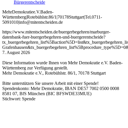
Bürgerentscheide
Mehr
Demokratie
e
.V
.
Baden
-
W
ürttemberg
|
Roteb
ühlstr
.
86
/1
|
70178
Stuttgart
|
Tel
.
0711
-
5091010
|
info
@mitentscheiden
.de
https://www.mitentscheiden.de/buergerbegehren/marburger-
datenbank-fuer-buergerbegehren-und-buergerentscheide?
tx_buergerbegehren_list%5Baction%5D=list&tx_buergerbegehren
Grafenhausen&tx_buergerbegehren_list%5Bprocedure_type%5D=0&
7. August 2026
Diese Information wurde Ihnen von Mehr Demokratie e.V. Baden-
Württemberg zur Verfügung gestellt.
Mehr Demokratie e.V., Rotebühlstr. 86/1, 70178 Stuttgart
Bitte unterstützen Sie unsere Arbeit mit einer Spende!
Spendenkonto: Mehr Demokratie, IBAN DE57 7002 0500 0008
8581 07, BfS München (BIC BFSWDE33MUE)
Stichwort: Spende