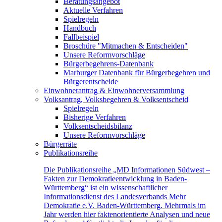
Beratungsangebot
Aktuelle Verfahren
Spielregeln
Handbuch
Fallbeispiel
Broschüre "Mitmachen & Entscheiden"
Unsere Reformvorschläge
Bürgerbegehrens-Datenbank
Marburger Datenbank für Bürgerbegehren und
Bürgerentscheide
Einwohnerantrag & Einwohnerversammlung
Volksantrag, Volksbegehren & Volksentscheid
Spielregeln
Bisherige Verfahren
Volksentscheidsbilanz
Unsere Reformvorschläge
Bürgerräte
Publikationsreihe
Die Publikationsreihe „MD Informationen Südwest –
Fakten zur Demokratieentwicklung in Baden-
Württemberg“ ist ein wissenschaftlicher
Informationsdienst des Landesverbands Mehr
Demokratie e.V. Baden-Württemberg. Mehrmals im
Jahr werden hier faktenorientierte Analysen und neue