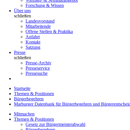
Vortrags- & Seminarangebot
Forschung & Wissen
Über uns
schließen
Landesvorstand
Mitarbeitende
Offene Stellen & Praktika
Anfahrt
Kontakt
Satzung
Presse
schließen
Presse-Archiv
Presseservice
Pressesuche
Startseite
Themen & Positionen
Bürgerbegehren
Marburger Datenbank für Bürgerbegehren und Bürgerentschei
Mitmachen
Themen & Positionen
Gesetz zur Bürgermeisterabwahl
Bürgerbegehren