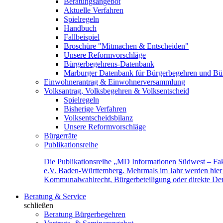
Beratungsangebot
Aktuelle Verfahren
Spielregeln
Handbuch
Fallbeispiel
Broschüre "Mitmachen & Entscheiden"
Unsere Reformvorschläge
Bürgerbegehrens-Datenbank
Marburger Datenbank für Bürgerbegehren und Bür
Einwohnerantrag & Einwohnerversammlung
Volksantrag, Volksbegehren & Volksentscheid
Spielregeln
Bisherige Verfahren
Volksentscheidsbilanz
Unsere Reformvorschläge
Bürgerräte
Publikationsreihe
Die Publikationsreihe „MD Informationen Südwest – Fak
e.V. Baden-Württemberg. Mehrmals im Jahr werden hier f
Kommunalwahlrecht, Bürgerbeteiligung oder direkte Demok
Beratung & Service
schließen
Beratung Bürgerbegehren