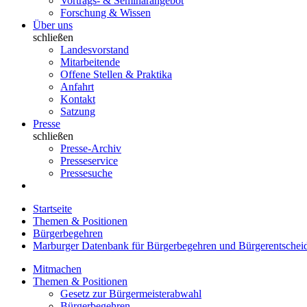
Vortrags- & Seminarangebot
Forschung & Wissen
Über uns
schließen
Landesvorstand
Mitarbeitende
Offene Stellen & Praktika
Anfahrt
Kontakt
Satzung
Presse
schließen
Presse-Archiv
Presseservice
Pressesuche
Startseite
Themen & Positionen
Bürgerbegehren
Marburger Datenbank für Bürgerbegehren und Bürgerentschei
Mitmachen
Themen & Positionen
Gesetz zur Bürgermeisterabwahl
Bürgerbegehren