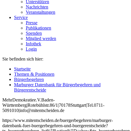
Unterstützen
Nachrichten
Veranstaltungen
Service
Presse
Publikationen
Spenden
Mitglied werden
Infothek
Login
Sie befinden sich hier:
Startseite
Themen & Positionen
Bürgerbegehren
Marburger Datenbank für Bürgerbegehren und
Bürgerentscheide
Mehr
Demokratie
e
.V
.
Baden
-
W
ürttemberg
|
Roteb
ühlstr
.
86
/1
|
70178
Stuttgart
|
Tel
.
0711
-
5091010
|
info
@mitentscheiden
.de
https://www.mitentscheiden.de/buergerbegehren/marburger-
datenbank-fuer-buergerbegehren-und-buergerentscheide?
tx_buergerbegehren_list%5Baction%5D=show&tx_buergerbegehren