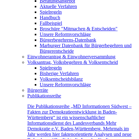
Beratungsangebot
Aktuelle Verfahren
Spielregeln
Handbuch
Fallbeispiel
Broschüre "Mitmachen & Entscheiden"
Unsere Reformvorschläge
Bürgerbegehrens-Datenbank
Marburger Datenbank für Bürgerbegehren und
Bürgerentscheide
Einwohnerantrag & Einwohnerversammlung
Volksantrag, Volksbegehren & Volksentscheid
Spielregeln
Bisherige Verfahren
Volksentscheidsbilanz
Unsere Reformvorschläge
Bürgerräte
Publikationsreihe
Die Publikationsreihe „MD Informationen Südwest –
Fakten zur Demokratieentwicklung in Baden-
Württemberg“ ist ein wissenschaftlicher
Informationsdienst des Landesverbands Mehr
Demokratie e.V. Baden-Württemberg. Mehrmals im
Jahr werden hier faktenorientierte Analysen und neue