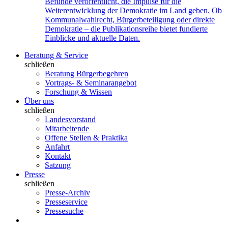
Befunde veröffentlicht, die Impulse für die
Weiterentwicklung der Demokratie im Land geben. Ob
Kommunalwahlrecht, Bürgerbeteiligung oder direkte
Demokratie – die Publikationsreihe bietet fundierte
Einblicke und aktuelle Daten.
Beratung & Service
schließen
Beratung Bürgerbegehren
Vortrags- & Seminarangebot
Forschung & Wissen
Über uns
schließen
Landesvorstand
Mitarbeitende
Offene Stellen & Praktika
Anfahrt
Kontakt
Satzung
Presse
schließen
Presse-Archiv
Presseservice
Pressesuche