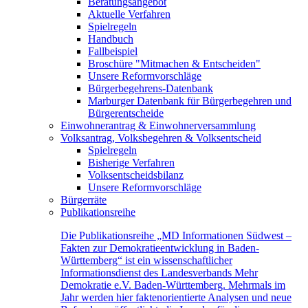
Beratungsangebot
Aktuelle Verfahren
Spielregeln
Handbuch
Fallbeispiel
Broschüre "Mitmachen & Entscheiden"
Unsere Reformvorschläge
Bürgerbegehrens-Datenbank
Marburger Datenbank für Bürgerbegehren und
Bürgerentscheide
Einwohnerantrag & Einwohnerversammlung
Volksantrag, Volksbegehren & Volksentscheid
Spielregeln
Bisherige Verfahren
Volksentscheidsbilanz
Unsere Reformvorschläge
Bürgerräte
Publikationsreihe
Die Publikationsreihe „MD Informationen Südwest –
Fakten zur Demokratieentwicklung in Baden-
Württemberg“ ist ein wissenschaftlicher
Informationsdienst des Landesverbands Mehr
Demokratie e.V. Baden-Württemberg. Mehrmals im
Jahr werden hier faktenorientierte Analysen und neue