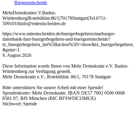
Bürgerentscheide
Mehr
Demokratie
e
.V
.
Baden
-
W
ürttemberg
|
Roteb
ühlstr
.
86
/1
|
70178
Stuttgart
|
Tel
.
0711
-
5091010
|
info
@mitentscheiden
.de
https://www.mitentscheiden.de/buergerbegehren/marburger-
datenbank-fuer-buergerbegehren-und-buergerentscheide?
tx_buergerbegehren_list%5Baction%5D=show&tx_buergerbegehren
&print=1
9. August 2026
Diese Information wurde Ihnen von Mehr Demokratie e.V. Baden-
Württemberg zur Verfügung gestellt.
Mehr Demokratie e.V., Rotebühlstr. 86/1, 70178 Stuttgart
Bitte unterstützen Sie unsere Arbeit mit einer Spende!
Spendenkonto: Mehr Demokratie, IBAN DE57 7002 0500 0008
8581 07, BfS München (BIC BFSWDE33MUE)
Stichwort: Spende