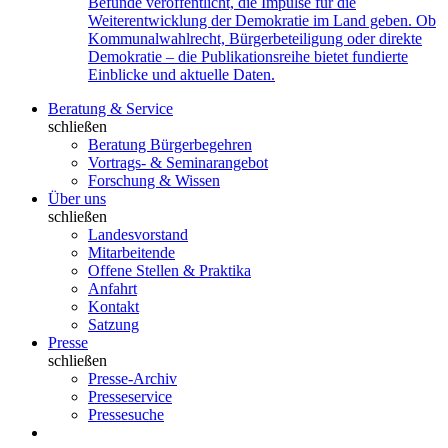
Befunde veröffentlicht, die Impulse für die
Weiterentwicklung der Demokratie im Land geben. Ob
Kommunalwahlrecht, Bürgerbeteiligung oder direkte
Demokratie – die Publikationsreihe bietet fundierte
Einblicke und aktuelle Daten.
Beratung & Service
schließen
Beratung Bürgerbegehren
Vortrags- & Seminarangebot
Forschung & Wissen
Über uns
schließen
Landesvorstand
Mitarbeitende
Offene Stellen & Praktika
Anfahrt
Kontakt
Satzung
Presse
schließen
Presse-Archiv
Presseservice
Pressesuche