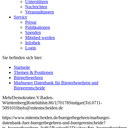
Unterstützen
Nachrichten
Veranstaltungen
Service
Presse
Publikationen
Spenden
Mitglied werden
Infothek
Login
Sie befinden sich hier:
Startseite
Themen & Positionen
Bürgerbegehren
Marburger Datenbank für Bürgerbegehren und
Bürgerentscheide
Mehr
Demokratie
e
.V
.
Baden
-
W
ürttemberg
|
Roteb
ühlstr
.
86
/1
|
70178
Stuttgart
|
Tel
.
0711
-
5091010
|
info
@mitentscheiden
.de
https://www.mitentscheiden.de/buergerbegehren/marburger-
datenbank-fuer-buergerbegehren-und-buergerentscheide?
tx_buergerbegehren_list%5Baction%5D=show&tx_buergerbegehren