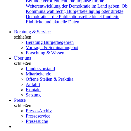
Befunde veröffentlicht, die Impulse für die
Weiterentwicklung der Demokratie im Land geben. Ob
Kommunalwahlrecht, Bürgerbeteiligung oder direkte
Demokratie – die Publikationsreihe bietet fundierte
Einblicke und aktuelle Daten.
Beratung & Service
schließen
Beratung Bürgerbegehren
Vortrags- & Seminarangebot
Forschung & Wissen
Über uns
schließen
Landesvorstand
Mitarbeitende
Offene Stellen & Praktika
Anfahrt
Kontakt
Satzung
Presse
schließen
Presse-Archiv
Presseservice
Pressesuche