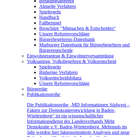
Beratungsangebot
Aktuelle Verfahren
Spielregeln
Handbuch
Fallbeispiel
Broschüre "Mitmachen & Entscheiden"
Unsere Reformvorschläge
Bürgerbegehrens-Datenbank
Marburger Datenbank für Bürgerbegehren und
Bürgerentscheide
Einwohnerantrag & Einwohnerversammlung
Volksantrag, Volksbegehren & Volksentscheid
Spielregeln
Bisherige Verfahren
Volksentscheidsbilanz
Unsere Reformvorschläge
Bürgerräte
Publikationsreihe
Die Publikationsreihe „MD Informationen Südwest –
Fakten zur Demokratieentwicklung in Baden-
Württemberg“ ist ein wissenschaftlicher
Informationsdienst des Landesverbands Mehr
Demokratie e.V. Baden-Württemberg. Mehrmals im
Jahr werden hier faktenorientierte Analysen und neue