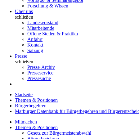
Vortrags- & Seminarangebot
Forschung & Wissen
Über uns
schließen
Landesvorstand
Mitarbeitende
Offene Stellen & Praktika
Anfahrt
Kontakt
Satzung
Presse
schließen
Presse-Archiv
Presseservice
Pressesuche
Startseite
Themen & Positionen
Bürgerbegehren
Marburger Datenbank für Bürgerbegehren und Bürgerentschei
Mitmachen
Themen & Positionen
Gesetz zur Bürgermeisterabwahl
Bürgerbegehren