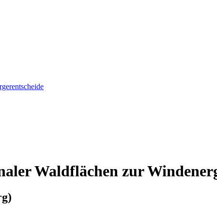
gerentscheide
ler Waldflächen zur Windenerg
g)