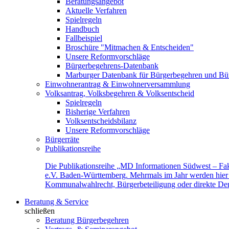
Beratungsangebot
Aktuelle Verfahren
Spielregeln
Handbuch
Fallbeispiel
Broschüre "Mitmachen & Entscheiden"
Unsere Reformvorschläge
Bürgerbegehrens-Datenbank
Marburger Datenbank für Bürgerbegehren und Bür
Einwohnerantrag & Einwohnerversammlung
Volksantrag, Volksbegehren & Volksentscheid
Spielregeln
Bisherige Verfahren
Volksentscheidsbilanz
Unsere Reformvorschläge
Bürgerräte
Publikationsreihe
Die Publikationsreihe „MD Informationen Südwest – Fak
e.V. Baden-Württemberg. Mehrmals im Jahr werden hier f
Kommunalwahlrecht, Bürgerbeteiligung oder direkte Demok
Beratung & Service
schließen
Beratung Bürgerbegehren