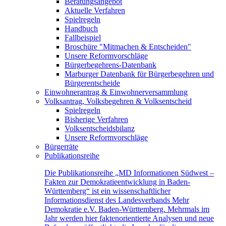
Beratungsangebot
Aktuelle Verfahren
Spielregeln
Handbuch
Fallbeispiel
Broschüre "Mitmachen & Entscheiden"
Unsere Reformvorschläge
Bürgerbegehrens-Datenbank
Marburger Datenbank für Bürgerbegehren und
Bürgerentscheide
Einwohnerantrag & Einwohnerversammlung
Volksantrag, Volksbegehren & Volksentscheid
Spielregeln
Bisherige Verfahren
Volksentscheidsbilanz
Unsere Reformvorschläge
Bürgerräte
Publikationsreihe
Die Publikationsreihe „MD Informationen Südwest –
Fakten zur Demokratieentwicklung in Baden-
Württemberg“ ist ein wissenschaftlicher
Informationsdienst des Landesverbands Mehr
Demokratie e.V. Baden-Württemberg. Mehrmals im
Jahr werden hier faktenorientierte Analysen und neue