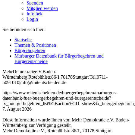
Spenden
Mitglied werden
Infothek
Login
Sie befinden sich hier:
Startseite
Themen & Positionen
Bürgerbegehren
Marburger Datenbank für Bürgerbegehren und
Bürgerentscheide
Mehr
Demokratie
e
.V
.
Baden
-
W
ürttemberg
|
Roteb
ühlstr
.
86
/1
|
70178
Stuttgart
|
Tel
.
0711
-
5091010
|
info
@mitentscheiden
.de
https://www.mitentscheiden.de/buergerbegehren/marburger-
datenbank-fuer-buergerbegehren-und-buergerentscheide?
tx_buergerbegehren_list%5Baction%5D=show&tx_buergerbegehren
7. August 2026
Diese Information wurde Ihnen von Mehr Demokratie e.V. Baden-
Württemberg zur Verfügung gestellt.
Mehr Demokratie e.V., Rotebühlstr. 86/1, 70178 Stuttgart