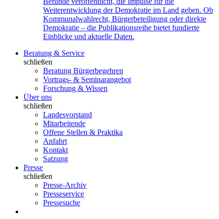
Befunde veröffentlicht, die Impulse für die
Weiterentwicklung der Demokratie im Land geben. Ob
Kommunalwahlrecht, Bürgerbeteiligung oder direkte
Demokratie – die Publikationsreihe bietet fundierte
Einblicke und aktuelle Daten.
Beratung & Service
schließen
Beratung Bürgerbegehren
Vortrags- & Seminarangebot
Forschung & Wissen
Über uns
schließen
Landesvorstand
Mitarbeitende
Offene Stellen & Praktika
Anfahrt
Kontakt
Satzung
Presse
schließen
Presse-Archiv
Presseservice
Pressesuche