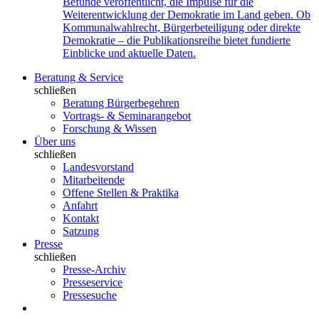
Befunde veröffentlicht, die Impulse für die
Weiterentwicklung der Demokratie im Land geben. Ob
Kommunalwahlrecht, Bürgerbeteiligung oder direkte
Demokratie – die Publikationsreihe bietet fundierte
Einblicke und aktuelle Daten.
Beratung & Service
schließen
Beratung Bürgerbegehren
Vortrags- & Seminarangebot
Forschung & Wissen
Über uns
schließen
Landesvorstand
Mitarbeitende
Offene Stellen & Praktika
Anfahrt
Kontakt
Satzung
Presse
schließen
Presse-Archiv
Presseservice
Pressesuche