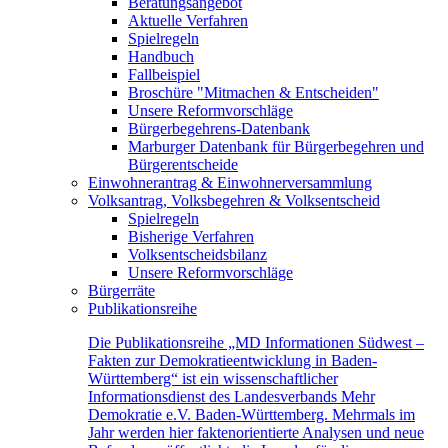
Beratungsangebot
Aktuelle Verfahren
Spielregeln
Handbuch
Fallbeispiel
Broschüre "Mitmachen & Entscheiden"
Unsere Reformvorschläge
Bürgerbegehrens-Datenbank
Marburger Datenbank für Bürgerbegehren und
Bürgerentscheide
Einwohnerantrag & Einwohnerversammlung
Volksantrag, Volksbegehren & Volksentscheid
Spielregeln
Bisherige Verfahren
Volksentscheidsbilanz
Unsere Reformvorschläge
Bürgerräte
Publikationsreihe
Die Publikationsreihe „MD Informationen Südwest –
Fakten zur Demokratieentwicklung in Baden-
Württemberg“ ist ein wissenschaftlicher
Informationsdienst des Landesverbands Mehr
Demokratie e.V. Baden-Württemberg. Mehrmals im
Jahr werden hier faktenorientierte Analysen und neue