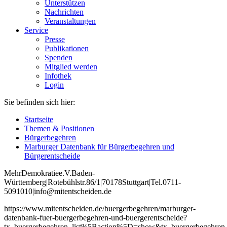
Unterstützen
Nachrichten
Veranstaltungen
Service
Presse
Publikationen
Spenden
Mitglied werden
Infothek
Login
Sie befinden sich hier:
Startseite
Themen & Positionen
Bürgerbegehren
Marburger Datenbank für Bürgerbegehren und
Bürgerentscheide
Mehr
Demokratie
e
.V
.
Baden
-
W
ürttemberg
|
Roteb
ühlstr
.
86
/1
|
70178
Stuttgart
|
Tel
.
0711
-
5091010
|
info
@mitentscheiden
.de
https://www.mitentscheiden.de/buergerbegehren/marburger-
datenbank-fuer-buergerbegehren-und-buergerentscheide?
tx_buergerbegehren_list%5Baction%5D=show&tx_buergerbegehren