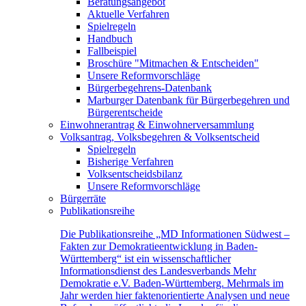
Beratungsangebot
Aktuelle Verfahren
Spielregeln
Handbuch
Fallbeispiel
Broschüre "Mitmachen & Entscheiden"
Unsere Reformvorschläge
Bürgerbegehrens-Datenbank
Marburger Datenbank für Bürgerbegehren und
Bürgerentscheide
Einwohnerantrag & Einwohnerversammlung
Volksantrag, Volksbegehren & Volksentscheid
Spielregeln
Bisherige Verfahren
Volksentscheidsbilanz
Unsere Reformvorschläge
Bürgerräte
Publikationsreihe
Die Publikationsreihe „MD Informationen Südwest –
Fakten zur Demokratieentwicklung in Baden-
Württemberg“ ist ein wissenschaftlicher
Informationsdienst des Landesverbands Mehr
Demokratie e.V. Baden-Württemberg. Mehrmals im
Jahr werden hier faktenorientierte Analysen und neue