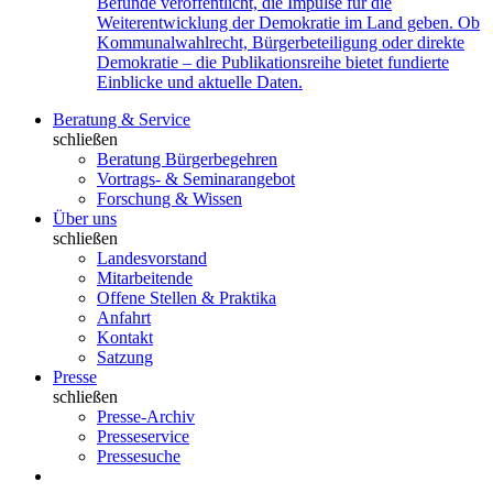
Befunde veröffentlicht, die Impulse für die
Weiterentwicklung der Demokratie im Land geben. Ob
Kommunalwahlrecht, Bürgerbeteiligung oder direkte
Demokratie – die Publikationsreihe bietet fundierte
Einblicke und aktuelle Daten.
Beratung & Service
schließen
Beratung Bürgerbegehren
Vortrags- & Seminarangebot
Forschung & Wissen
Über uns
schließen
Landesvorstand
Mitarbeitende
Offene Stellen & Praktika
Anfahrt
Kontakt
Satzung
Presse
schließen
Presse-Archiv
Presseservice
Pressesuche