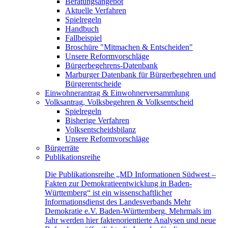
Beratungsangebot
Aktuelle Verfahren
Spielregeln
Handbuch
Fallbeispiel
Broschüre "Mitmachen & Entscheiden"
Unsere Reformvorschläge
Bürgerbegehrens-Datenbank
Marburger Datenbank für Bürgerbegehren und
Bürgerentscheide
Einwohnerantrag & Einwohnerversammlung
Volksantrag, Volksbegehren & Volksentscheid
Spielregeln
Bisherige Verfahren
Volksentscheidsbilanz
Unsere Reformvorschläge
Bürgerräte
Publikationsreihe
Die Publikationsreihe „MD Informationen Südwest –
Fakten zur Demokratieentwicklung in Baden-
Württemberg“ ist ein wissenschaftlicher
Informationsdienst des Landesverbands Mehr
Demokratie e.V. Baden-Württemberg. Mehrmals im
Jahr werden hier faktenorientierte Analysen und neue