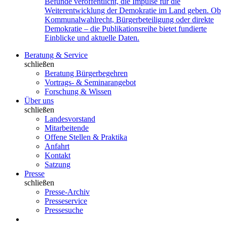
Befunde veröffentlicht, die Impulse für die
Weiterentwicklung der Demokratie im Land geben. Ob
Kommunalwahlrecht, Bürgerbeteiligung oder direkte
Demokratie – die Publikationsreihe bietet fundierte
Einblicke und aktuelle Daten.
Beratung & Service
schließen
Beratung Bürgerbegehren
Vortrags- & Seminarangebot
Forschung & Wissen
Über uns
schließen
Landesvorstand
Mitarbeitende
Offene Stellen & Praktika
Anfahrt
Kontakt
Satzung
Presse
schließen
Presse-Archiv
Presseservice
Pressesuche