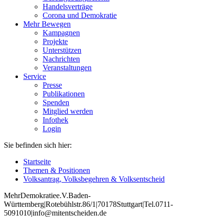
Handelsverträge
Corona und Demokratie
Mehr Bewegen
Kampagnen
Projekte
Unterstützen
Nachrichten
Veranstaltungen
Service
Presse
Publikationen
Spenden
Mitglied werden
Infothek
Login
Sie befinden sich hier:
Startseite
Themen & Positionen
Volksantrag, Volksbegehren & Volksentscheid
Mehr
Demokratie
e
.V
.
Baden
-
W
ürttemberg
|
Roteb
ühlstr
.
86
/1
|
70178
Stuttgart
|
Tel
.
0711
-
5091010
|
info
@mitentscheiden
.de