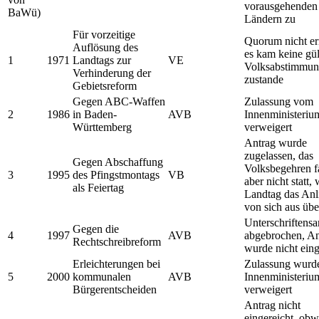
vorausgehenden
BaWü)
Ländern zu
Für vorzeitige
Quorum nicht err
Auflösung des
es kam keine gül
1
1971
Landtags zur
VE
Volksabstimmu
Verhinderung der
zustande
Gebietsreform
Gegen ABC-Waffen
Zulassung vom
2
1986
in Baden-
AVB
Innenministeriu
Württemberg
verweigert
Antrag wurde
zugelassen, das
Gegen Abschaffung
Volksbegehren f
3
1995
des Pfingstmontags
VB
aber nicht statt, 
als Feiertag
Landtag das Anl
von sich aus üb
Unterschriften
Gegen die
4
1997
AVB
abgebrochen, An
Rechtschreibreform
wurde nicht eing
Erleichterungen bei
Zulassung wurd
5
2000
kommunalen
AVB
Innenministeriu
Bürgerentscheiden
verweigert
Antrag nicht
eingereicht, ob