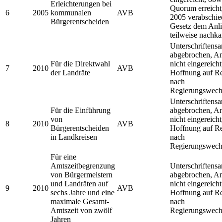
Erleichterungen bei
Quorum erreicht,
6
2005
kommunalen
AVB
2005 verabschie
Bürgerentscheiden
Gesetz dem Anl
teilweise nachk
Unterschriften
abgebrochen, An
Für die Direktwahl
nicht eingereicht
7
2010
AVB
der Landräte
Hoffnung auf R
nach
Regierungswech
Unterschriften
Für die Einführung
abgebrochen, An
von
nicht eingereicht
8
2010
AVB
Bürgerentscheiden
Hoffnung auf R
in Landkreisen
nach
Regierungswech
Für eine
Amtszeitbegrenzung
Unterschriften
von Bürgermeistern
abgebrochen, An
und Landräten auf
nicht eingereicht
9
2010
AVB
sechs Jahre und eine
Hoffnung auf R
maximale Gesamt-
nach
Amtszeit von zwölf
Regierungswech
Jahren