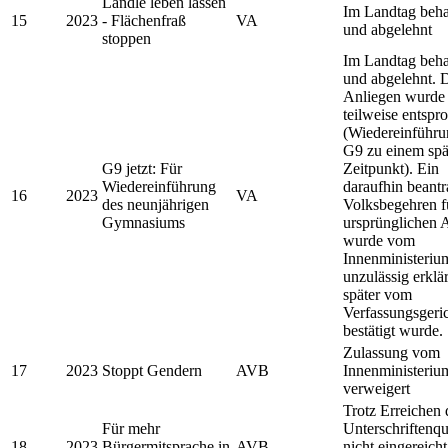
Ländle leben lassen
Im Landtag beha
15
2023
- Flächenfraß
VA
und abgelehnt
stoppen
Im Landtag beha
und abgelehnt.
Anliegen wurde
teilweise entspr
(Wiedereinführu
G9 zu einem spä
G9 jetzt: Für
Zeitpunkt). Ein
Wiedereinführung
daraufhin beantr
16
2023
VA
des neunjährigen
Volksbegehren f
Gymnasiums
ursprünglichen 
wurde vom
Innenministeriu
unzulässig erklä
später vom
Verfassungsgeri
bestätigt wurde.
Zulassung vom
17
2023
Stoppt Gendern
AVB
Innenministeriu
verweigert
Trotz Erreichen 
Für mehr
Unterschriftenq
18
2023
Bürgermitsprache in
AVB
nicht eingereicht