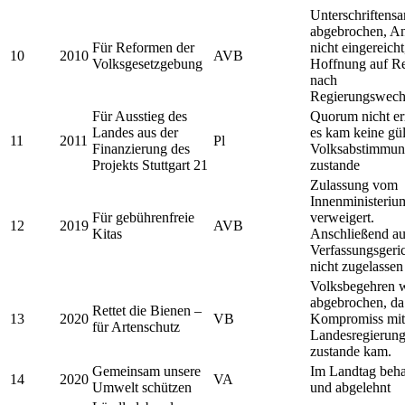
Unterschriften
abgebrochen, An
Für Reformen der
nicht eingereicht
10
2010
AVB
Volksgesetzgebung
Hoffnung auf R
nach
Regierungswech
Für Ausstieg des
Quorum nicht err
Landes aus der
es kam keine gül
11
2011
Pl
Finanzierung des
Volksabstimmu
Projekts Stuttgart 21
zustande
Zulassung vom
Innenministeriu
Für gebührenfreie
verweigert.
12
2019
AVB
Kitas
Anschließend a
Verfassungsgeri
nicht zugelassen
Volksbegehren 
abgebrochen, da
Rettet die Bienen –
13
2020
VB
Kompromiss mit
für Artenschutz
Landesregierun
zustande kam.
Gemeinsam unsere
Im Landtag beha
14
2020
VA
Umwelt schützen
und abgelehnt