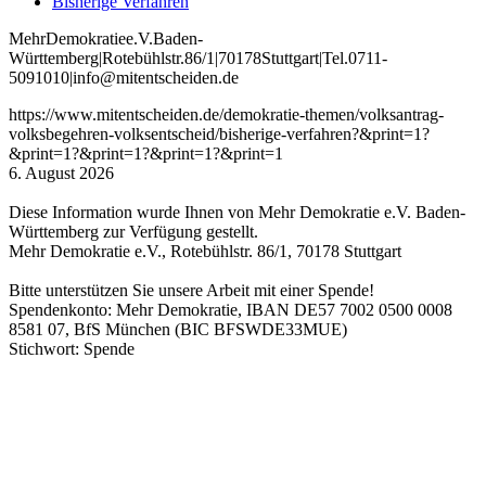
Bisherige Verfahren
Mehr
Demokratie
e
.V
.
Baden
-
W
ürttemberg
|
Roteb
ühlstr
.
86
/1
|
70178
Stuttgart
|
Tel
.
0711
-
5091010
|
info
@mitentscheiden
.de
https://www.mitentscheiden.de/demokratie-themen/volksantrag-
volksbegehren-volksentscheid/bisherige-verfahren?&print=1?
&print=1?&print=1?&print=1?&print=1
6. August 2026
Diese Information wurde Ihnen von Mehr Demokratie e.V. Baden-
Württemberg zur Verfügung gestellt.
Mehr Demokratie e.V., Rotebühlstr. 86/1, 70178 Stuttgart
Bitte unterstützen Sie unsere Arbeit mit einer Spende!
Spendenkonto: Mehr Demokratie, IBAN DE57 7002 0500 0008
8581 07, BfS München (BIC BFSWDE33MUE)
Stichwort: Spende