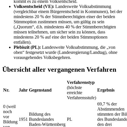
kommt es zu einem Volksentscheid.
Volksentscheid (VE):
Landesweite Volksabstimmung
(vergleichbar einem Bürgerentscheid in Kommunen), bei der
mindestens 20 % der Stimmberechtigten einer der beiden
Stimmoption zustimmen müssen, um gültig zu sein
(„Quorum“, d.h. mindestens 40 % der Stimmberechtigten
müssen teilnehmen, um sicher sein zu können, dass
mindestens 20 % auf eine der beiden Stimmoptionen
entfallen).
Plebiszit (PL):
Landesweite Volksabstimmung, die „von
oben“ festgesetzt wurde (Landesregierung/Landtag), ohne
vorausgehendes Volksbegehren.
Übersicht aller vergangenen Verfahren
Verfahrenstyp
(höchste
Nr.
Jahr
Gegenstand
Ergebnis
erreichte
Verfahrensstufe)
69,7 % der
0 (weil
Abstimmenden
noch
Bildung des
stimmten der Bi
vor
1951
Bundeslandes
PL
des Bundeslande
Bildung
Baden-Württemberg
den drei
von