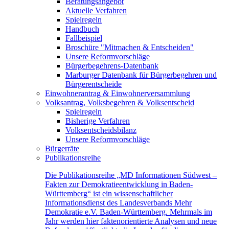
Beratungsangebot
Aktuelle Verfahren
Spielregeln
Handbuch
Fallbeispiel
Broschüre "Mitmachen & Entscheiden"
Unsere Reformvorschläge
Bürgerbegehrens-Datenbank
Marburger Datenbank für Bürgerbegehren und
Bürgerentscheide
Einwohnerantrag & Einwohnerversammlung
Volksantrag, Volksbegehren & Volksentscheid
Spielregeln
Bisherige Verfahren
Volksentscheidsbilanz
Unsere Reformvorschläge
Bürgerräte
Publikationsreihe
Die Publikationsreihe „MD Informationen Südwest –
Fakten zur Demokratieentwicklung in Baden-
Württemberg“ ist ein wissenschaftlicher
Informationsdienst des Landesverbands Mehr
Demokratie e.V. Baden-Württemberg. Mehrmals im
Jahr werden hier faktenorientierte Analysen und neue