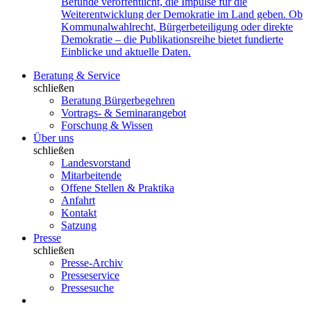
Befunde veröffentlicht, die Impulse für die
Weiterentwicklung der Demokratie im Land geben. Ob
Kommunalwahlrecht, Bürgerbeteiligung oder direkte
Demokratie – die Publikationsreihe bietet fundierte
Einblicke und aktuelle Daten.
Beratung & Service
schließen
Beratung Bürgerbegehren
Vortrags- & Seminarangebot
Forschung & Wissen
Über uns
schließen
Landesvorstand
Mitarbeitende
Offene Stellen & Praktika
Anfahrt
Kontakt
Satzung
Presse
schließen
Presse-Archiv
Presseservice
Pressesuche