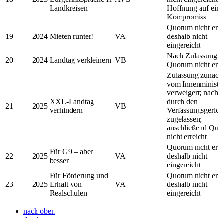
Landkreisen
Hoffnung auf ei
Kompromiss
Quorum nicht err
19
2024
Mieten runter!
VA
deshalb nicht
eingereicht
Nach Zulassung
20
2024
Landtag verkleinern
VB
Quorum nicht er
Zulassung zunäc
vom Innenminis
verweigert; nac
XXL-Landtag
durch den
21
2025
VB
verhindern
Verfassungsgeri
zugelassen;
anschließend Q
nicht erreicht
Quorum nicht err
Für G9 – aber
22
2025
VA
deshalb nicht
besser
eingereicht
Für Förderung und
Quorum nicht err
23
2025
Erhalt von
VA
deshalb nicht
Realschulen
eingereicht
nach oben