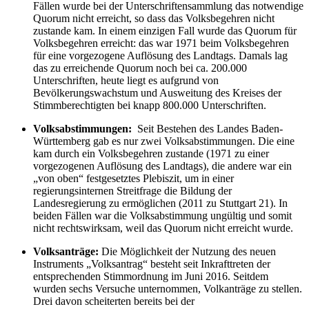
Fällen wurde bei der Unterschriftensammlung das notwendige
Quorum nicht erreicht, so dass das Volksbegehren nicht
zustande kam. In einem einzigen Fall wurde das Quorum für
Volksbegehren erreicht: das war 1971 beim Volksbegehren
für eine vorgezogene Auflösung des Landtags. Damals lag
das zu erreichende Quorum noch bei ca. 200.000
Unterschriften, heute liegt es aufgrund von
Bevölkerungswachstum und Ausweitung des Kreises der
Stimmberechtigten bei knapp 800.000 Unterschriften.
Volksabstimmungen:
Seit Bestehen des Landes Baden-
Württemberg gab es nur zwei Volksabstimmungen. Die eine
kam durch ein Volksbegehren zustande (1971 zu einer
vorgezogenen Auflösung des Landtags), die andere war ein
„von oben“ festgesetztes Plebiszit, um in einer
regierungsinternen Streitfrage die Bildung der
Landesregierung zu ermöglichen (2011 zu Stuttgart 21). In
beiden Fällen war die Volksabstimmung ungültig und somit
nicht rechtswirksam, weil das Quorum nicht erreicht wurde.
Volksanträge:
Die Möglichkeit der Nutzung des neuen
Instruments „Volksantrag“ besteht seit Inkrafttreten der
entsprechenden Stimmordnung im Juni 2016. Seitdem
wurden sechs Versuche unternommen, Volkanträge zu stellen.
Drei davon scheiterten bereits bei der