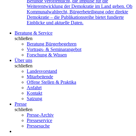
Befunde veröffentlicht, die Impulse für die
Weiterentwicklung der Demokratie im Land geben. Ob
Kommunalwahlrecht, Bürgerbeteiligung oder direkte
Demokratie – die Publikationsreihe bietet fundierte
Einblicke und aktuelle Daten.
Beratung & Service
schließen
Beratung Bürgerbegehren
Vortrags- & Seminarangebot
Forschung & Wissen
Über uns
schließen
Landesvorstand
Mitarbeitende
Offene Stellen & Praktika
Anfahrt
Kontakt
Satzung
Presse
schließen
Presse-Archiv
Presseservice
Pressesuche