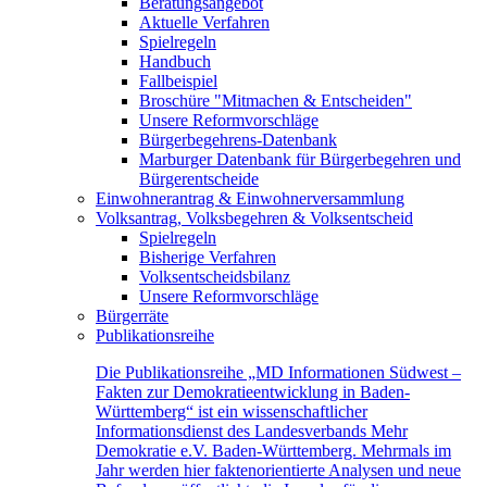
Beratungsangebot
Aktuelle Verfahren
Spielregeln
Handbuch
Fallbeispiel
Broschüre "Mitmachen & Entscheiden"
Unsere Reformvorschläge
Bürgerbegehrens-Datenbank
Marburger Datenbank für Bürgerbegehren und
Bürgerentscheide
Einwohnerantrag & Einwohnerversammlung
Volksantrag, Volksbegehren & Volksentscheid
Spielregeln
Bisherige Verfahren
Volksentscheidsbilanz
Unsere Reformvorschläge
Bürgerräte
Publikationsreihe
Die Publikationsreihe „MD Informationen Südwest –
Fakten zur Demokratieentwicklung in Baden-
Württemberg“ ist ein wissenschaftlicher
Informationsdienst des Landesverbands Mehr
Demokratie e.V. Baden-Württemberg. Mehrmals im
Jahr werden hier faktenorientierte Analysen und neue