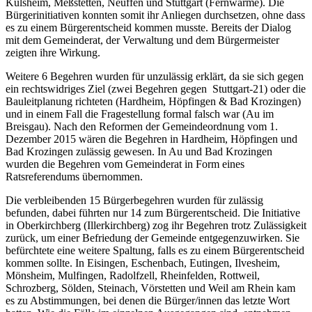
Külsheim, Meßstetten, Neuffen und Stuttgart (Fernwärme). Die
Bürgerinitiativen konnten somit ihr Anliegen durchsetzen, ohne dass
es zu einem Bürgerentscheid kommen musste. Bereits der Dialog
mit dem Gemeinderat, der Verwaltung und dem Bürgermeister
zeigten ihre Wirkung.
Weitere 6 Begehren wurden für unzulässig erklärt, da sie sich gegen
ein rechtswidriges Ziel (zwei Begehren gegen Stuttgart-21) oder die
Bauleitplanung richteten (Hardheim, Höpfingen & Bad Krozingen)
und in einem Fall die Fragestellung formal falsch war (Au im
Breisgau). Nach den Reformen der Gemeindeordnung vom 1.
Dezember 2015 wären die Begehren in Hardheim, Höpfingen und
Bad Krozingen zulässig gewesen. In Au und Bad Krozingen
wurden die Begehren vom Gemeinderat in Form eines
Ratsreferendums übernommen.
Die verbleibenden 15 Bürgerbegehren wurden für zulässig
befunden, dabei führten nur 14 zum Bürgerentscheid. Die Initiative
in Oberkirchberg (Illerkirchberg) zog ihr Begehren trotz Zulässigkeit
zurück, um einer Befriedung der Gemeinde entgegenzuwirken. Sie
befürchtete eine weitere Spaltung, falls es zu einem Bürgerentscheid
kommen sollte. In Eisingen, Eschenbach, Eutingen, Ilvesheim,
Mönsheim, Mulfingen, Radolfzell, Rheinfelden, Rottweil,
Schrozberg, Sölden, Steinach, Vörstetten und Weil am Rhein kam
es zu Abstimmungen, bei denen die Bürger/innen das letzte Wort