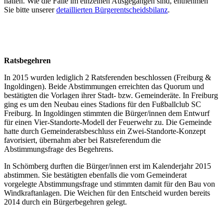
hatten. Wie die Fälle im einzelnen Ausgegangen sind, entnehmen
Sie bitte unserer
detaillierten Bürgerentscheidsbilanz
.
Ratsbegehren
In 2015 wurden lediglich 2 Ratsferenden beschlossen (Freiburg &
Ingoldingen). Beide Abstimmungen erreichten das Quorum und
bestätigten die Vorlagen ihrer Stadt- bzw. Gemeinderäte. In Freiburg
ging es um den Neubau eines Stadions für den Fußballclub SC
Freiburg. In Ingoldingen stimmten die Bürger/innen dem Entwurf
für einen Vier-Standorte-Modell der Feuerwehr zu. Die Gemeinde
hatte durch Gemeinderatsbeschluss ein Zwei-Standorte-Konzept
favorisiert, übernahm aber bei Ratsreferendum die
Abstimmungsfrage des Begehrens.
In Schömberg durften die Bürger/innen erst im Kalenderjahr 2015
abstimmen. Sie bestätigten ebenfalls die vom Gemeinderat
vorgelegte Abstimmungsfrage und stimmten damit für den Bau von
Windkraftanlagen. Die Weichen für den Entscheid wurden bereits
2014 durch ein Bürgerbegehren gelegt.