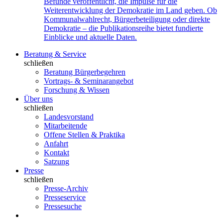
Befunde veröffentlicht, die Impulse für die
Weiterentwicklung der Demokratie im Land geben. Ob
Kommunalwahlrecht, Bürgerbeteiligung oder direkte
Demokratie – die Publikationsreihe bietet fundierte
Einblicke und aktuelle Daten.
Beratung & Service
schließen
Beratung Bürgerbegehren
Vortrags- & Seminarangebot
Forschung & Wissen
Über uns
schließen
Landesvorstand
Mitarbeitende
Offene Stellen & Praktika
Anfahrt
Kontakt
Satzung
Presse
schließen
Presse-Archiv
Presseservice
Pressesuche