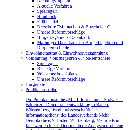
Beratungsangebot
Aktuelle Verfahren
Spielregeln
Handbuch
Fallbeispiel
Broschüre "Mitmachen & Entscheiden"
Unsere Reformvorschläge
Bürgerbegehrens-Datenbank
Marburger Datenbank für Bürgerbegehren und
Bürgerentscheide
Einwohnerantrag & Einwohnerversammlung
Volksantrag, Volksbegehren & Volksentscheid
Spielregeln
Bisherige Verfahren
Volksentscheidsbilanz
Unsere Reformvorschläge
Bürgerräte
Publikationsreihe
Die Publikationsreihe „MD Informationen Südwest –
Fakten zur Demokratieentwicklung in Baden-
Württemberg“ ist ein wissenschaftlicher
Informationsdienst des Landesverbands Mehr
Demokratie e.V. Baden-Württemberg. Mehrmals im
Jahr werden hier faktenorientierte Analysen und neue