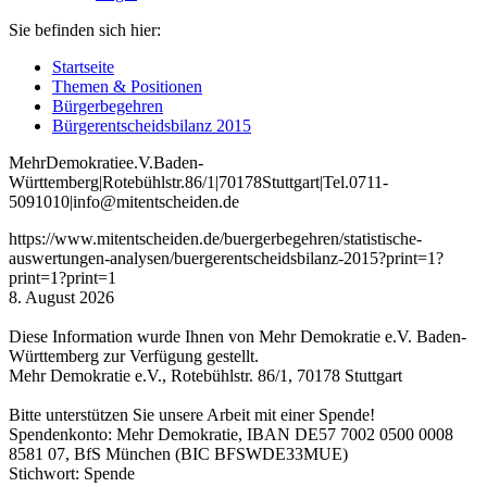
Sie befinden sich hier:
Startseite
Themen & Positionen
Bürgerbegehren
Bürgerentscheidsbilanz 2015
Mehr
Demokratie
e
.V
.
Baden
-
W
ürttemberg
|
Roteb
ühlstr
.
86
/1
|
70178
Stuttgart
|
Tel
.
0711
-
5091010
|
info
@mitentscheiden
.de
https://www.mitentscheiden.de/buergerbegehren/statistische-
auswertungen-analysen/buergerentscheidsbilanz-2015?print=1?
print=1?print=1
8. August 2026
Diese Information wurde Ihnen von Mehr Demokratie e.V. Baden-
Württemberg zur Verfügung gestellt.
Mehr Demokratie e.V., Rotebühlstr. 86/1, 70178 Stuttgart
Bitte unterstützen Sie unsere Arbeit mit einer Spende!
Spendenkonto: Mehr Demokratie, IBAN DE57 7002 0500 0008
8581 07, BfS München (BIC BFSWDE33MUE)
Stichwort: Spende