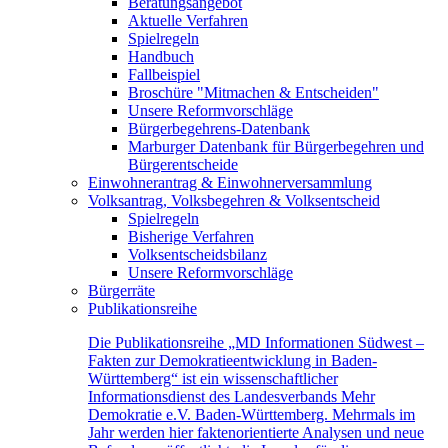
Beratungsangebot
Aktuelle Verfahren
Spielregeln
Handbuch
Fallbeispiel
Broschüre "Mitmachen & Entscheiden"
Unsere Reformvorschläge
Bürgerbegehrens-Datenbank
Marburger Datenbank für Bürgerbegehren und
Bürgerentscheide
Einwohnerantrag & Einwohnerversammlung
Volksantrag, Volksbegehren & Volksentscheid
Spielregeln
Bisherige Verfahren
Volksentscheidsbilanz
Unsere Reformvorschläge
Bürgerräte
Publikationsreihe
Die Publikationsreihe „MD Informationen Südwest –
Fakten zur Demokratieentwicklung in Baden-
Württemberg“ ist ein wissenschaftlicher
Informationsdienst des Landesverbands Mehr
Demokratie e.V. Baden-Württemberg. Mehrmals im
Jahr werden hier faktenorientierte Analysen und neue