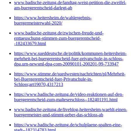
www.badische-zeitung.de/landtag-weist-petition-die-zweifel-
am-buergerentscheid-darlegt-ab
https://www.heitersheim.de/wahlergebnis-
buergermeisterwahl-2020/
www.badische-zeitung.de/zwischen-freude-und-
enttaeuschung-stimmen-zum-buergerentscheid-
-182433679.html
https://www.sueddeutsche.de/politik/kommunen-heitersheim-
mehrheit-bei-buergerentscheid-fuer-privatschule-in-schloss-
dpa.urn-newsml-dpa-com-20090101-200201-99-733947
https://www.stimme.de/suedwesten/nachrichten/pl/Mehrheit-
bei-Buergerentscheid-fuer-Privatschule-in-
Schloss;art19070,4317213
https://www.badische-zeitung.de/video-reaktionen-auf-den-
buergerentscheid-zum-malteserschloss--182401191.html
www.badische-zeitung.de/liveblog-heitersheim-waehlt-einen-
buergermeister-und-stimmt-ueber-das-schloss-ab
https://www.badische-zeitung.de/schulplaene-spalten-eine-
stadt--182314783.html