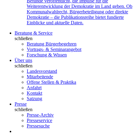
Befunde veröffentlicht, die Impulse für die
Weiterentwicklung der Demokratie im Land geben. Ob
Kommunalwahlrecht, Bürgerbeteiligung oder direkte
Demokratie – die Publikationsreihe bietet fundierte
Einblicke und aktuelle Daten.
Beratung & Service
schließen
Beratung Bürgerbegehren
Vortrags- & Seminarangebot
Forschung & Wissen
Über uns
schließen
Landesvorstand
Mitarbeitende
Offene Stellen & Praktika
Anfahrt
Kontakt
Satzung
Presse
schließen
Presse-Archiv
Presseservice
Pressesuche