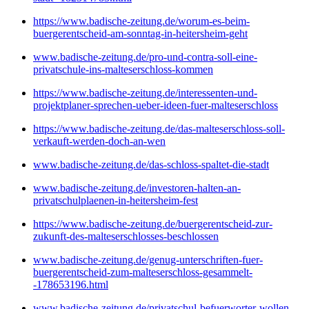
https://www.badische-zeitung.de/worum-es-beim-
buergerentscheid-am-sonntag-in-heitersheim-geht
www.badische-zeitung.de/pro-und-contra-soll-eine-
privatschule-ins-malteserschloss-kommen
https://www.badische-zeitung.de/interessenten-und-
projektplaner-sprechen-ueber-ideen-fuer-malteserschloss
https://www.badische-zeitung.de/das-malteserschloss-soll-
verkauft-werden-doch-an-wen
www.badische-zeitung.de/das-schloss-spaltet-die-stadt
www.badische-zeitung.de/investoren-halten-an-
privatschulplaenen-in-heitersheim-fest
https://www.badische-zeitung.de/buergerentscheid-zur-
zukunft-des-malteserschlosses-beschlossen
www.badische-zeitung.de/genug-unterschriften-fuer-
buergerentscheid-zum-malteserschloss-gesammelt-
-178653196.html
www.badische-zeitung.de/privatschul-befuerworter-wollen-