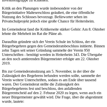
Investorengruppe zu schließen.
Kritik an den Planungen wurde insbesondere von der
Bürgerinitiative Malteserschloss geäußert, die eine öffentliche
Nutzung des Schlosses bevorzugt. Befürworter sehen im
Privatschulprojekt jedoch eine große Chance für Heitersheim.
Im Gemeinderat fand die Kritikerseite stärker Gehör: Am 8. Oktober
lehnte die Mehrheit im Rat die Pläne ab.
Daraufhin gründete sich der Verein Schule im Schloss, der ein
Bürgerbegehren gegen den Gemeinderatsbeschluss initiierte. Binnen
zehn Tagen seit seiner Gründung sammelte der Verein 950
Unterschriften - benötigt werden in Heiterheim 343. Die Übergabe
an den noch amtierenden Bürgermeister erfolgte am 22. Oktober
2019.
Bis zur Gemeinderatssitzung am 5. November, in der über die
Zulässigkeit des Begehrens befunden werden sollte, sammelte der
Verein weitere Unterschriften, sodass es am Ende über tausend
waren. Der Gemeinderat stellte die Zulässigkeit des
Bürgerbegehrens fest und beschloss, den anfallenden
Bürgerentscheid auf den 2. Feburar 2020 zu legen, wenn auch ein
neuer Bürgermeister gewählt wird. Die Frage, über die abgestimmt
wurde, lautete: