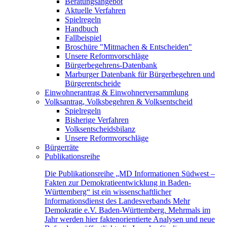
Beratungsangebot
Aktuelle Verfahren
Spielregeln
Handbuch
Fallbeispiel
Broschüre "Mitmachen & Entscheiden"
Unsere Reformvorschläge
Bürgerbegehrens-Datenbank
Marburger Datenbank für Bürgerbegehren und
Bürgerentscheide
Einwohnerantrag & Einwohnerversammlung
Volksantrag, Volksbegehren & Volksentscheid
Spielregeln
Bisherige Verfahren
Volksentscheidsbilanz
Unsere Reformvorschläge
Bürgerräte
Publikationsreihe
Die Publikationsreihe „MD Informationen Südwest –
Fakten zur Demokratieentwicklung in Baden-
Württemberg“ ist ein wissenschaftlicher
Informationsdienst des Landesverbands Mehr
Demokratie e.V. Baden-Württemberg. Mehrmals im
Jahr werden hier faktenorientierte Analysen und neue