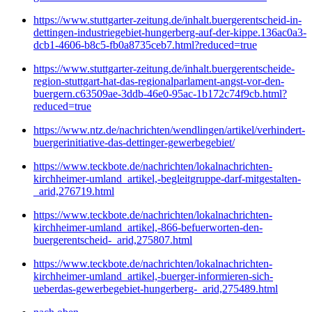
https://www.stuttgarter-zeitung.de/inhalt.buergerentscheid-in-
dettingen-industriegebiet-hungerberg-auf-der-kippe.136ac0a3-
dcb1-4606-b8c5-fb0a8735ceb7.html?reduced=true
https://www.stuttgarter-zeitung.de/inhalt.buergerentscheide-
region-stuttgart-hat-das-regionalparlament-angst-vor-den-
buergern.c63509ae-3ddb-46e0-95ac-1b172c74f9cb.html?
reduced=true
https://www.ntz.de/nachrichten/wendlingen/artikel/verhindert-
buergerinitiative-das-dettinger-gewerbegebiet/
https://www.teckbote.de/nachrichten/lokalnachrichten-
kirchheimer-umland_artikel,-begleitgruppe-darf-mitgestalten-
_arid,276719.html
https://www.teckbote.de/nachrichten/lokalnachrichten-
kirchheimer-umland_artikel,-866-befuerworten-den-
buergerentscheid-_arid,275807.html
https://www.teckbote.de/nachrichten/lokalnachrichten-
kirchheimer-umland_artikel,-buerger-informieren-sich-
ueberdas-gewerbegebiet-hungerberg-_arid,275489.html