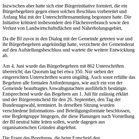
Inzwischen aber hatte sich eine Bürgerinitiative formiert, die ein
Bürgerbegehren gegen einen solchen Beschluss vorbereitet und
Anfang Mai mit der Unterschriftensammlung begonnen hatte. Die
Initiative kritisiert insbesondere den Flächenverbrauch sowie den
Verlust von Landwirtschaftsflächen und Naherholungsgebiet.
Da die BI zuvor in den Dialog mit der Gemeinde getreten war und
ihr Bürgerbegehren angekündigt hatte, verzichtete der Gemeinderat
auf den Aufstellungsbeschluss und wartete die weitere Entwicklung
ab.
Am 4. Juni wurde das Bürgerbegehren mit 862 Unterschriften
überreicht; das Quorum lag bei etwa 350. Nur sieben der
eingereichten Unterschriften waren ungültig. Auch sonst erfüllte das
Begehren alle formalen Anforderungen, wie auch ein von der
Gemeinde beauftragtes Anwaltsgutachten ausführlich bestätigte.
Entsprechend wurde das Begehren am 1. Juli für zulässig erklärt
und der Bürgerentscheid für den 26. September, den Tag der
Bundestagswahl, terminiert. In derselben Sitzung wurden
verschiedene Informations- und Beteiligungsformate beschlossen,
eine Begleitgruppe hingegen, die diese Planungen nach Vorstellung
der BI neutral hätte leiten sollen, wurde dagegen aus
organisatorischen Gründen abgelehnt.
Die Frage des Begehrens, die beim Entscheid den