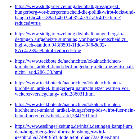
https://www.stuttgarter-zeitung.de/inhalt.grossprojekt-
hungerberg-vor-buergerentscheid-die-politik-wirbt-lockt-und-
bangt.c6bc4fec-88ad-4b03-a035-4e761a9c407e.html?
reduced=true
https://www.stuttgarter-zeitung.de/inhalt.hungerberg-in-
dettingen-aufgeheizte-stimmung-vor-buergerentscheid-zu-
high-tech-standort.943f8591-11dd-4046-8d02-
87cc4c239ae8.html?reduced=true
https://www.teckbote.de/nachrichten/lokalnachrichten-
kirchheim_artikel,-bund-der-hungerberg-rettet-die-wirtschaft-
nicht-_arid,286133.html
https://www.teckbote.de/nachrichten/lokalnachrichten-
kirchheim_artikel,-hungerberg-naturschuetzer-warnen-vor-
weiterer-versiegelung-_arid,286031.html
https://www.teckbote.de/nachrichten/lokalnachrichten-
kirchheimer-umland_artikel,-hungerberg-bds-wirbt-fuer-nein-
beim-buergerentscheid-_arid,284159.html
https://www.esslinger-zeitung.de/inhalt.dettingen-kampf-um-
den-hungerberg-der-informationshunger-wird-
gestillt.d5a3749f-95ff-4dde-a4b6-d6ac72aa36ee.html