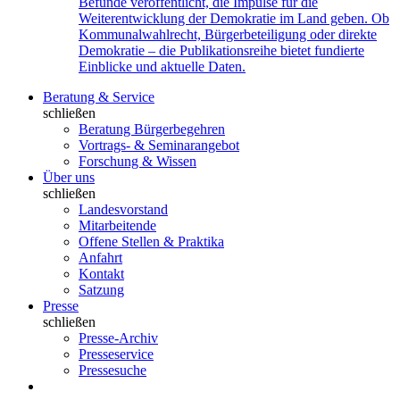
Befunde veröffentlicht, die Impulse für die
Weiterentwicklung der Demokratie im Land geben. Ob
Kommunalwahlrecht, Bürgerbeteiligung oder direkte
Demokratie – die Publikationsreihe bietet fundierte
Einblicke und aktuelle Daten.
Beratung & Service
schließen
Beratung Bürgerbegehren
Vortrags- & Seminarangebot
Forschung & Wissen
Über uns
schließen
Landesvorstand
Mitarbeitende
Offene Stellen & Praktika
Anfahrt
Kontakt
Satzung
Presse
schließen
Presse-Archiv
Presseservice
Pressesuche