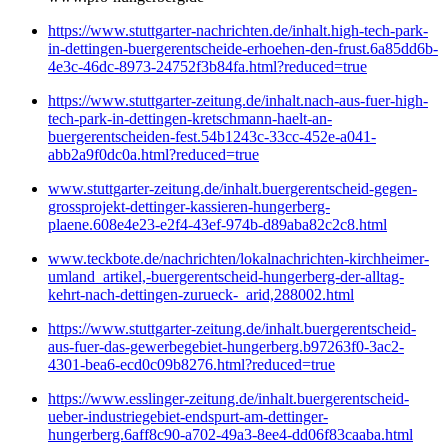
https://www.stuttgarter-nachrichten.de/inhalt.high-tech-park-
in-dettingen-buergerentscheide-erhoehen-den-frust.6a85dd6b-
4e3c-46dc-8973-24752f3b84fa.html?reduced=true
https://www.stuttgarter-zeitung.de/inhalt.nach-aus-fuer-high-
tech-park-in-dettingen-kretschmann-haelt-an-
buergerentscheiden-fest.54b1243c-33cc-452e-a041-
abb2a9f0dc0a.html?reduced=true
www.stuttgarter-zeitung.de/inhalt.buergerentscheid-gegen-
grossprojekt-dettinger-kassieren-hungerberg-
plaene.608e4e23-e2f4-43ef-974b-d89aba82c2c8.html
www.teckbote.de/nachrichten/lokalnachrichten-kirchheimer-
umland_artikel,-buergerentscheid-hungerberg-der-alltag-
kehrt-nach-dettingen-zurueck-_arid,288002.html
https://www.stuttgarter-zeitung.de/inhalt.buergerentscheid-
aus-fuer-das-gewerbegebiet-hungerberg.b97263f0-3ac2-
4301-bea6-ecd0c09b8276.html?reduced=true
https://www.esslinger-zeitung.de/inhalt.buergerentscheid-
ueber-industriegebiet-endspurt-am-dettinger-
hungerberg.6aff8c90-a702-49a3-8ee4-dd06f83caaba.html