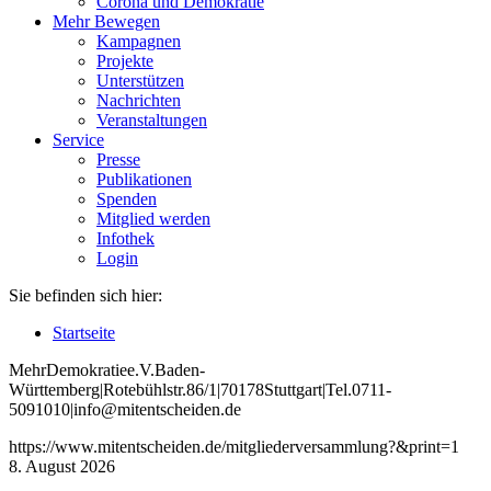
Corona und Demokratie
Mehr Bewegen
Kampagnen
Projekte
Unterstützen
Nachrichten
Veranstaltungen
Service
Presse
Publikationen
Spenden
Mitglied werden
Infothek
Login
Sie befinden sich hier:
Startseite
Mehr
Demokratie
e
.V
.
Baden
-
W
ürttemberg
|
Roteb
ühlstr
.
86
/1
|
70178
Stuttgart
|
Tel
.
0711
-
5091010
|
info
@mitentscheiden
.de
https://www.mitentscheiden.de/mitgliederversammlung?&print=1
8. August 2026