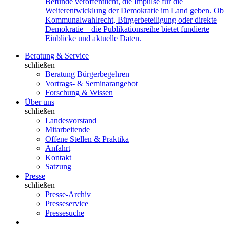
Befunde veröffentlicht, die Impulse für die
Weiterentwicklung der Demokratie im Land geben. Ob
Kommunalwahlrecht, Bürgerbeteiligung oder direkte
Demokratie – die Publikationsreihe bietet fundierte
Einblicke und aktuelle Daten.
Beratung & Service
schließen
Beratung Bürgerbegehren
Vortrags- & Seminarangebot
Forschung & Wissen
Über uns
schließen
Landesvorstand
Mitarbeitende
Offene Stellen & Praktika
Anfahrt
Kontakt
Satzung
Presse
schließen
Presse-Archiv
Presseservice
Pressesuche