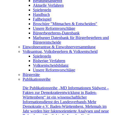
Beratungsangebot
Aktuelle Verfahren
Spielregeln
Handbuch
Fallbeispiel
Broschüre "Mitmachen & Entscheiden"
Unsere Reformvorschläge
Bürgerbegehrens-Datenbank
Marburger Datenbank für Bürgerbegehren und
Bürgerentscheide
Einwohnerantrag & Einwohnerversammlung
Volksantrag, Volksbegehren & Volksentscheid
Spielregeln
Bisherige Verfahren
Volksentscheidsbilanz
Unsere Reformvorschläge
Bürgerräte
Publikationsreihe
Die Publikationsreihe „MD Informationen Südwest –
Fakten zur Demokratieentwicklung in Baden-
Württemberg“ ist ein wissenschaftlicher
Informationsdienst des Landesverbands Mehr
Demokratie e.V. Baden-Württemberg. Mehrmals im
Jahr werden hier faktenorientierte Analysen und neue