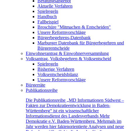
Beratungsangebot
Aktuelle Verfahren
Spielregeln
Handbuch
Fallbeispiel
Broschüre "Mitmachen & Entscheiden"
Unsere Reformvorschläge
Bürgerbegehrens-Datenbank
Marburger Datenbank für Bürgerbegehren und
Bürgerentscheide
Einwohnerantrag & Einwohnerversammlung
Volksantrag, Volksbegehren & Volksentscheid
Spielregeln
Bisherige Verfahren
Volksentscheidsbilanz
Unsere Reformvorschläge
Bürgerräte
Publikationsreihe
Die Publikationsreihe „MD Informationen Südwest –
Fakten zur Demokratieentwicklung in Baden-
Württemberg“ ist ein wissenschaftlicher
Informationsdienst des Landesverbands Mehr
Demokratie e.V. Baden-Württemberg. Mehrmals im
Jahr werden hier faktenorientierte Analysen und neue