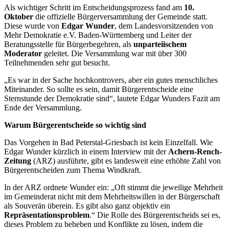
Als wichtiger Schritt im Entscheidungsprozess fand am
10.
Oktober
die offizielle Bürgerversammlung der Gemeinde statt.
Diese wurde von
Edgar Wunder
, dem Landesvorsitzenden von
Mehr Demokratie e.V. Baden-Württemberg und Leiter der
Beratungsstelle für Bürgerbegehren, als
unparteiischem
Moderator
geleitet. Die Versammlung war mit über 300
Teilnehmenden sehr gut besucht.
„Es war in der Sache hochkontrovers, aber ein gutes menschliches
Miteinander. So sollte es sein, damit Bürgerentscheide eine
Sternstunde der Demokratie sind“, lautete Edgar Wunders Fazit am
Ende der Versammlung.
Warum Bürgerentscheide so wichtig sind
Das Vorgehen in Bad Peterstal-Griesbach ist kein Einzelfall. Wie
Edgar Wunder kürzlich in einem Interview mit der
Achern-Rench-
Zeitung
(ARZ) ausführte, gibt es landesweit eine erhöhte Zahl von
Bürgerentscheiden zum Thema Windkraft.
In der ARZ ordnete Wunder ein: „Oft stimmt die jeweilige Mehrheit
im Gemeinderat nicht mit dem Mehrheitswillen in der Bürgerschaft
als Souverän überein. Es gibt also ganz objektiv ein
Repräsentationsproblem
.“ Die Rolle des Bürgerentscheids sei es,
dieses Problem zu beheben und Konflikte zu lösen, indem die