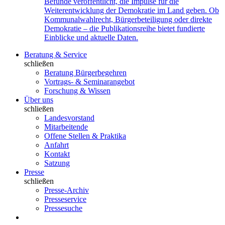
Befunde veröffentlicht, die Impulse für die
Weiterentwicklung der Demokratie im Land geben. Ob
Kommunalwahlrecht, Bürgerbeteiligung oder direkte
Demokratie – die Publikationsreihe bietet fundierte
Einblicke und aktuelle Daten.
Beratung & Service
schließen
Beratung Bürgerbegehren
Vortrags- & Seminarangebot
Forschung & Wissen
Über uns
schließen
Landesvorstand
Mitarbeitende
Offene Stellen & Praktika
Anfahrt
Kontakt
Satzung
Presse
schließen
Presse-Archiv
Presseservice
Pressesuche