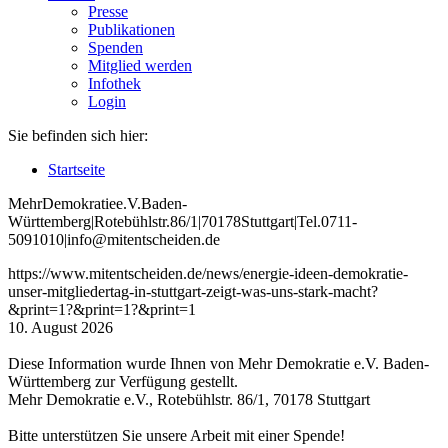
Presse
Publikationen
Spenden
Mitglied werden
Infothek
Login
Sie befinden sich hier:
Startseite
Mehr
Demokratie
e
.V
.
Baden
-
W
ürttemberg
|
Roteb
ühlstr
.
86
/1
|
70178
Stuttgart
|
Tel
.
0711
-
5091010
|
info
@mitentscheiden
.de
https://www.mitentscheiden.de/news/energie-ideen-demokratie-
unser-mitgliedertag-in-stuttgart-zeigt-was-uns-stark-macht?
&print=1?&print=1?&print=1
10. August 2026
Diese Information wurde Ihnen von Mehr Demokratie e.V. Baden-
Württemberg zur Verfügung gestellt.
Mehr Demokratie e.V., Rotebühlstr. 86/1, 70178 Stuttgart
Bitte unterstützen Sie unsere Arbeit mit einer Spende!