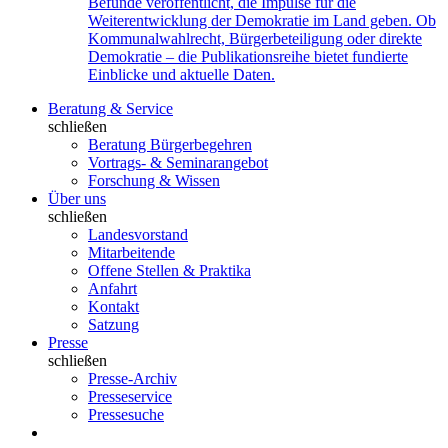
Befunde veröffentlicht, die Impulse für die
Weiterentwicklung der Demokratie im Land geben. Ob
Kommunalwahlrecht, Bürgerbeteiligung oder direkte
Demokratie – die Publikationsreihe bietet fundierte
Einblicke und aktuelle Daten.
Beratung & Service
schließen
Beratung Bürgerbegehren
Vortrags- & Seminarangebot
Forschung & Wissen
Über uns
schließen
Landesvorstand
Mitarbeitende
Offene Stellen & Praktika
Anfahrt
Kontakt
Satzung
Presse
schließen
Presse-Archiv
Presseservice
Pressesuche