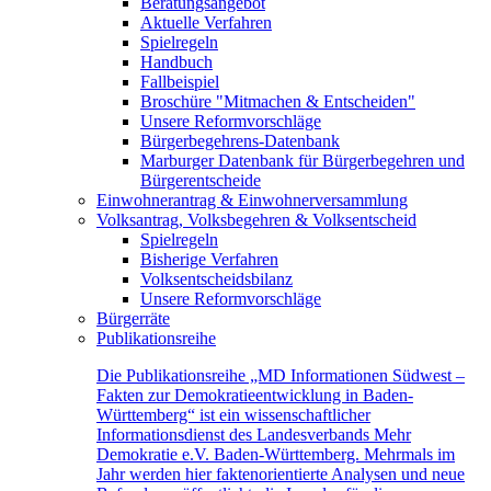
Beratungsangebot
Aktuelle Verfahren
Spielregeln
Handbuch
Fallbeispiel
Broschüre "Mitmachen & Entscheiden"
Unsere Reformvorschläge
Bürgerbegehrens-Datenbank
Marburger Datenbank für Bürgerbegehren und
Bürgerentscheide
Einwohnerantrag & Einwohnerversammlung
Volksantrag, Volksbegehren & Volksentscheid
Spielregeln
Bisherige Verfahren
Volksentscheidsbilanz
Unsere Reformvorschläge
Bürgerräte
Publikationsreihe
Die Publikationsreihe „MD Informationen Südwest –
Fakten zur Demokratieentwicklung in Baden-
Württemberg“ ist ein wissenschaftlicher
Informationsdienst des Landesverbands Mehr
Demokratie e.V. Baden-Württemberg. Mehrmals im
Jahr werden hier faktenorientierte Analysen und neue