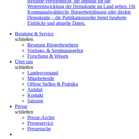
Befunde veröffentlicht, die Impulse für die
Weiterentwicklung der Demokratie im Land geben. Ob
Kommunalwahlrecht, Bürgerbeteiligung oder direkte
Demokratie – die Publikationsreihe bietet fundierte
Einblicke und aktuelle Daten.
Beratung & Service
schließen
Beratung Bürgerbegehren
Vortrags- & Seminarangebot
Forschung & Wissen
Über uns
schließen
Landesvorstand
Mitarbeitende
Offene Stellen & Praktika
Anfahrt
Kontakt
Satzung
Presse
schließen
Presse-Archiv
Presseservice
Pressesuche