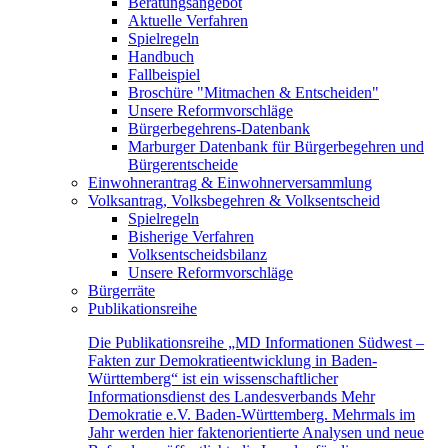
Beratungsangebot
Aktuelle Verfahren
Spielregeln
Handbuch
Fallbeispiel
Broschüre "Mitmachen & Entscheiden"
Unsere Reformvorschläge
Bürgerbegehrens-Datenbank
Marburger Datenbank für Bürgerbegehren und
Bürgerentscheide
Einwohnerantrag & Einwohnerversammlung
Volksantrag, Volksbegehren & Volksentscheid
Spielregeln
Bisherige Verfahren
Volksentscheidsbilanz
Unsere Reformvorschläge
Bürgerräte
Publikationsreihe
Die Publikationsreihe „MD Informationen Südwest –
Fakten zur Demokratieentwicklung in Baden-
Württemberg“ ist ein wissenschaftlicher
Informationsdienst des Landesverbands Mehr
Demokratie e.V. Baden-Württemberg. Mehrmals im
Jahr werden hier faktenorientierte Analysen und neue