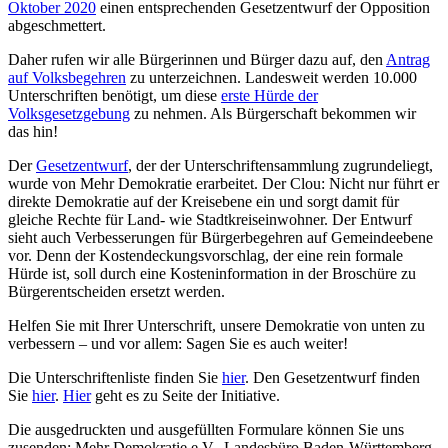
Oktober 2020
einen entsprechenden Gesetzentwurf der Opposition
abgeschmettert.
Daher rufen wir alle Bürgerinnen und Bürger dazu auf, den
Antrag
auf Volksbegehren
zu unterzeichnen. Landesweit werden 10.000
Unterschriften benötigt, um diese
erste Hürde der
Volksgesetzgebung
zu nehmen. Als Bürgerschaft bekommen wir
das hin!
Der
Gesetzentwurf
, der der Unterschriftensammlung zugrundeliegt,
wurde von Mehr Demokratie erarbeitet. Der Clou: Nicht nur führt er
direkte Demokratie auf der Kreisebene ein und sorgt damit für
gleiche Rechte für Land- wie Stadtkreiseinwohner. Der Entwurf
sieht auch Verbesserungen für Bürgerbegehren auf Gemeindeebene
vor. Denn der Kostendeckungsvorschlag, der eine rein formale
Hürde ist, soll durch eine Kosteninformation in der Broschüre zu
Bürgerentscheiden ersetzt werden.
Helfen Sie mit Ihrer Unterschrift, unsere Demokratie von unten zu
verbessern – und vor allem: Sagen Sie es auch weiter!
Die Unterschriftenliste finden Sie
hier
. Den Gesetzentwurf finden
Sie
hier
.
Hier
geht es zu Seite der Initiative.
Die ausgedruckten und ausgefüllten Formulare können Sie uns
zusenden: Mehr Demokratie e.V., Landesbüro Baden-Württemberg,