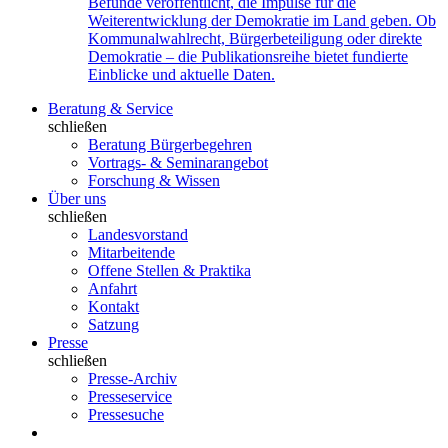
Befunde veröffentlicht, die Impulse für die
Weiterentwicklung der Demokratie im Land geben. Ob
Kommunalwahlrecht, Bürgerbeteiligung oder direkte
Demokratie – die Publikationsreihe bietet fundierte
Einblicke und aktuelle Daten.
Beratung & Service
schließen
Beratung Bürgerbegehren
Vortrags- & Seminarangebot
Forschung & Wissen
Über uns
schließen
Landesvorstand
Mitarbeitende
Offene Stellen & Praktika
Anfahrt
Kontakt
Satzung
Presse
schließen
Presse-Archiv
Presseservice
Pressesuche