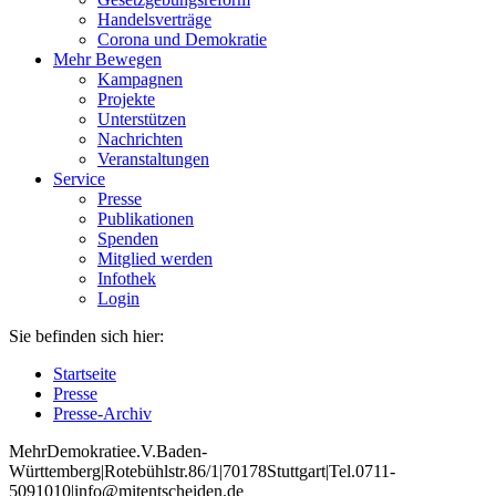
Handelsverträge
Corona und Demokratie
Mehr Bewegen
Kampagnen
Projekte
Unterstützen
Nachrichten
Veranstaltungen
Service
Presse
Publikationen
Spenden
Mitglied werden
Infothek
Login
Sie befinden sich hier:
Startseite
Presse
Presse-Archiv
Mehr
Demokratie
e
.V
.
Baden
-
W
ürttemberg
|
Roteb
ühlstr
.
86
/1
|
70178
Stuttgart
|
Tel
.
0711
-
5091010
|
info
@mitentscheiden
.de