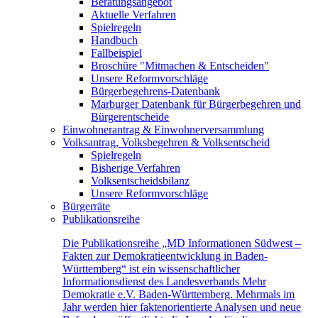
Beratungsangebot
Aktuelle Verfahren
Spielregeln
Handbuch
Fallbeispiel
Broschüre "Mitmachen & Entscheiden"
Unsere Reformvorschläge
Bürgerbegehrens-Datenbank
Marburger Datenbank für Bürgerbegehren und
Bürgerentscheide
Einwohnerantrag & Einwohnerversammlung
Volksantrag, Volksbegehren & Volksentscheid
Spielregeln
Bisherige Verfahren
Volksentscheidsbilanz
Unsere Reformvorschläge
Bürgerräte
Publikationsreihe
Die Publikationsreihe „MD Informationen Südwest –
Fakten zur Demokratieentwicklung in Baden-
Württemberg“ ist ein wissenschaftlicher
Informationsdienst des Landesverbands Mehr
Demokratie e.V. Baden-Württemberg. Mehrmals im
Jahr werden hier faktenorientierte Analysen und neue