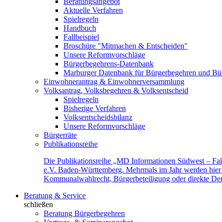
Beratungsangebot
Aktuelle Verfahren
Spielregeln
Handbuch
Fallbeispiel
Broschüre "Mitmachen & Entscheiden"
Unsere Reformvorschläge
Bürgerbegehrens-Datenbank
Marburger Datenbank für Bürgerbegehren und Bür
Einwohnerantrag & Einwohnerversammlung
Volksantrag, Volksbegehren & Volksentscheid
Spielregeln
Bisherige Verfahren
Volksentscheidsbilanz
Unsere Reformvorschläge
Bürgerräte
Publikationsreihe
Die Publikationsreihe „MD Informationen Südwest – Fak
e.V. Baden-Württemberg. Mehrmals im Jahr werden hier f
Kommunalwahlrecht, Bürgerbeteiligung oder direkte Demok
Beratung & Service
schließen
Beratung Bürgerbegehren