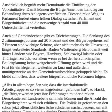
Ausdrücklich begrüßt mehr Demokratie die Einführung der
Volksinitiative. Damit können die Bürger/innen den Landtag zur
Behandlung ihres Anliegens verpflichten. Dieser direkte Weg ins
Parlament fordert einen frühen Dialog zwischen Parlament und
Bürgerinitiative und die notwenige Anzahl von 40.000
Unterschriften ist vertretbar.
Auch auf Gemeindeebene gibt es Erleichterungen. Die Senkung des
Zustimmungsquorums auf 20 Prozent und des Bürgerbegehrens auf
7 Prozent sind wichtige Schritte, aber nicht mehr als die Umsetzung
längst verbreiteter Standards. Baden-Württemberg bleibt damit weit
hinter Ländern wie Bayern, Hamburg, Schleswig-Holstein oder
Thüringen zurück, vor allem wenn es bei der heißumkämpften
Bauleitplanung keine weitgehende Öffnung geben wird und die
Frist für ein Begehren weiterhin zu kurz und außerdem
unnötigerweise an den Gemeinderatsbeschluss gekoppelt bleibt. Es
bleibt zu hoffen, dass weitere bürgerfreundliche Reformen folgen.
„Alles in allem begrüßen wir, dass die interfraktionelle
Arbeitsgruppe zu so vielen Ergebnissen gefunden hat“, so Hackl,
„die Bürger werden jetzt ihre Erfahrungen mit der direkten
Demokratie auf Landesebene sammeln können und die Anzahl der
Bürgerbegehren wird sich erhöhen. Die Politik ist gefordert an den
schon jetzt offensichtlichen Schwachstellen nachzubessern, um mit
einer klugen Gestaltung die direkte Demokratie zu einer wertvollen