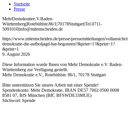
Startseite
Presse
Mehr
Demokratie
e
.V
.
Baden
-
W
ürttemberg
|
Roteb
ühlstr
.
86
/1
|
70178
Stuttgart
|
Tel
.
0711
-
5091010
|
info
@mitentscheiden
.de
https://www.mitentscheiden.de/presse/pressemitteilungen/vollansicht/d
demokratie-die-aufholjagd-hat-begonnen?&print=1?&print=1?
&print=1
9. August 2026
Diese Information wurde Ihnen von Mehr Demokratie e.V. Baden-
Württemberg zur Verfügung gestellt.
Mehr Demokratie e.V., Rotebühlstr. 86/1, 70178 Stuttgart
Bitte unterstützen Sie unsere Arbeit mit einer Spende!
Spendenkonto: Mehr Demokratie, IBAN DE57 7002 0500 0008
8581 07, BfS München (BIC BFSWDE33MUE)
Stichwort: Spende