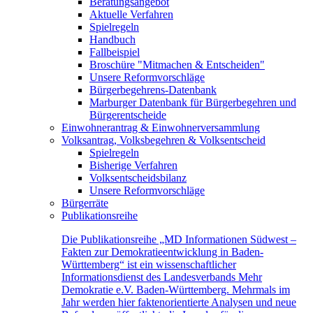
Beratungsangebot
Aktuelle Verfahren
Spielregeln
Handbuch
Fallbeispiel
Broschüre "Mitmachen & Entscheiden"
Unsere Reformvorschläge
Bürgerbegehrens-Datenbank
Marburger Datenbank für Bürgerbegehren und
Bürgerentscheide
Einwohnerantrag & Einwohnerversammlung
Volksantrag, Volksbegehren & Volksentscheid
Spielregeln
Bisherige Verfahren
Volksentscheidsbilanz
Unsere Reformvorschläge
Bürgerräte
Publikationsreihe
Die Publikationsreihe „MD Informationen Südwest –
Fakten zur Demokratieentwicklung in Baden-
Württemberg“ ist ein wissenschaftlicher
Informationsdienst des Landesverbands Mehr
Demokratie e.V. Baden-Württemberg. Mehrmals im
Jahr werden hier faktenorientierte Analysen und neue