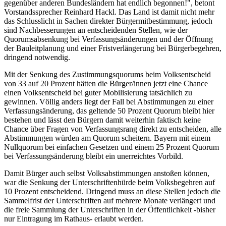
gegenüber anderen Bundesländern hat endlich begonnen!", betont
Vorstandssprecher Reinhard Hackl. Das Land ist damit nicht mehr
das Schlusslicht in Sachen direkter Bürgermitbestimmung, jedoch
sind Nachbesserungen an entscheidenden Stellen, wie der
Quorumsabsenkung bei Verfassungsänderungen und der Öffnung
der Bauleitplanung und einer Fristverlängerung bei Bürgerbegehren,
dringend notwendig.
Mit der Senkung des Zustimmungsquorums beim Volksentscheid
von 33 auf 20 Prozent hätten die Bürger/innen jetzt eine Chance
einen Volksentscheid bei guter Mobilisierung tatsächlich zu
gewinnen. Völlig anders liegt der Fall bei Abstimmungen zu einer
Verfassungsänderung, das geltende 50 Prozent Quorum bleibt hier
bestehen und lässt den Bürgern damit weiterhin faktisch keine
Chance über Fragen von Verfassungsrang direkt zu entscheiden, alle
Abstimmungen würden am Quorum scheitern. Bayern mit einem
Nullquorum bei einfachen Gesetzen und einem 25 Prozent Quorum
bei Verfassungsänderung bleibt ein unerreichtes Vorbild.
Damit Bürger auch selbst Volksabstimmungen anstoßen können,
war die Senkung der Unterschriftenhürde beim Volksbegehren auf
10 Prozent entscheidend. Dringend muss an diese Stellen jedoch die
Sammelfrist der Unterschriften auf mehrere Monate verlängert und
die freie Sammlung der Unterschriften in der Öffentlichkeit -bisher
nur Eintragung im Rathaus- erlaubt werden.