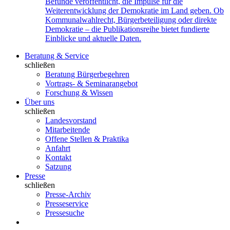
Befunde veröffentlicht, die Impulse für die
Weiterentwicklung der Demokratie im Land geben. Ob
Kommunalwahlrecht, Bürgerbeteiligung oder direkte
Demokratie – die Publikationsreihe bietet fundierte
Einblicke und aktuelle Daten.
Beratung & Service
schließen
Beratung Bürgerbegehren
Vortrags- & Seminarangebot
Forschung & Wissen
Über uns
schließen
Landesvorstand
Mitarbeitende
Offene Stellen & Praktika
Anfahrt
Kontakt
Satzung
Presse
schließen
Presse-Archiv
Presseservice
Pressesuche