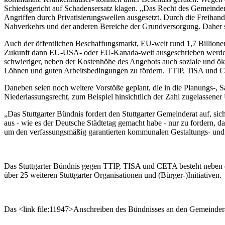
Schiedsgericht auf Schadensersatz klagen. „Das Recht des Gemeinderat
Angriffen durch Privatisierungswellen ausgesetzt. Durch die Freih
Nahverkehrs und der anderen Bereiche der Grundversorgung. Daher si
Auch der öffentlichen Beschaffungsmarkt, EU-weit rund 1,7 Billion
Zukunft dann EU-USA- oder EU-Kanada-weit ausgeschrieben werden.
schwieriger, neben der Kostenhöhe des Angebots auch soziale und öko
Löhnen und guten Arbeitsbedingungen zu fördern. TTIP, TiSA und CE
Daneben seien noch weitere Vorstöße geplant, die in die Planungs-
Niederlassungsrecht, zum Beispiel hinsichtlich der Zahl zugelassene
„Das Stuttgarter Bündnis fordert den Stuttgarter Gemeinderat auf, s
aus - wie es der Deutsche Städtetag gemacht habe - nur zu fordern, 
um den verfassungsmäßig garantierten kommunalen Gestaltungs- und
Das Stuttgarter Bündnis gegen TTIP, TISA und CETA besteht neben
über 25 weiteren Stuttgarter Organisationen und (Bürger-)Initiativen.
Das <link file:11947>Anschreiben des Bündnisses an den Gemeinderat