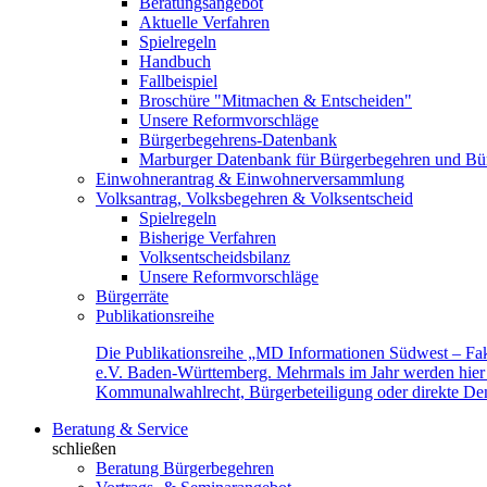
Beratungsangebot
Aktuelle Verfahren
Spielregeln
Handbuch
Fallbeispiel
Broschüre "Mitmachen & Entscheiden"
Unsere Reformvorschläge
Bürgerbegehrens-Datenbank
Marburger Datenbank für Bürgerbegehren und Bür
Einwohnerantrag & Einwohnerversammlung
Volksantrag, Volksbegehren & Volksentscheid
Spielregeln
Bisherige Verfahren
Volksentscheidsbilanz
Unsere Reformvorschläge
Bürgerräte
Publikationsreihe
Die Publikationsreihe „MD Informationen Südwest – Fak
e.V. Baden-Württemberg. Mehrmals im Jahr werden hier f
Kommunalwahlrecht, Bürgerbeteiligung oder direkte Demok
Beratung & Service
schließen
Beratung Bürgerbegehren