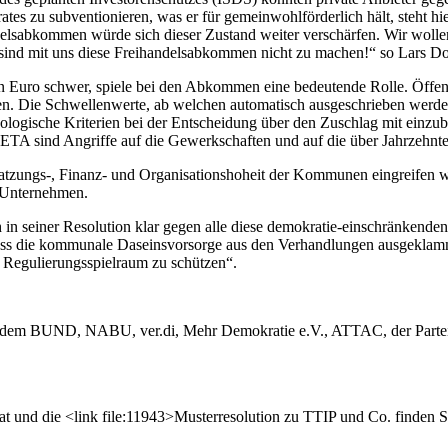
es zu subventionieren, was er für gemeinwohlförderlich hält, steht hie
andelsabkommen würde sich dieser Zustand weiter verschärfen. Wir wo
nd mit uns diese Freihandelsabkommen nicht zu machen!“ so Lars Donei
en Euro schwer, spiele bei den Abkommen eine bedeutende Rolle. Öffe
 Die Schwellenwerte, ab welchen automatisch ausgeschrieben werden
logische Kriterien bei der Entscheidung über den Zuschlag mit einzube
TA sind Angriffe auf die Gewerkschaften und auf die über Jahrzehnte 
, Satzungs-, Finanz- und Organisationshoheit der Kommunen eingreife
r Unternehmen.
ich in seiner Resolution klar gegen alle diese demokratie-einschränken
dass die kommunale Daseinsvorsorge aus den Verhandlungen ausgeklammer
 Regulierungsspielraum zu schützen“.
 dem BUND, NABU, ver.di, Mehr Demokratie e.V., ATTAC, der Partei
 und die <link file:11943>Musterresolution zu TTIP und Co. finden Si