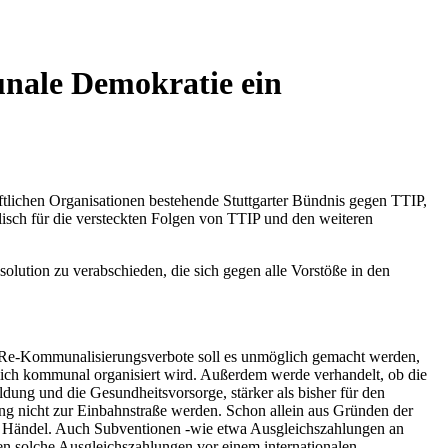
ale Demokratie ein
tlichen Organisationen bestehende Stuttgarter Bündnis gegen TTIP,
sch für die versteckten Folgen von TTIP und den weiteren
solution zu verabschieden, die sich gegen alle Vorstöße in den
Re-Kommunalisierungsverbote soll es unmöglich gemacht werden,
eßlich kommunal organisiert wird. Außerdem werde verhandelt, ob die
dung und die Gesundheitsvorsorge, stärker als bisher für den
g nicht zur Einbahnstraße werden. Schon allein aus Gründen der
rt Händel. Auch Subventionen -wie etwa Ausgleichszahlungen an
n solche Ausgleichszahlungen vor einem internationalen