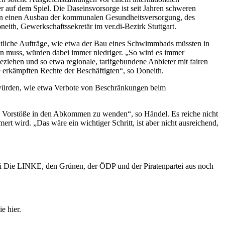
r auf dem Spiel. Die Daseinsvorsorge ist seit Jahren schweren
llen einen Ausbau der kommunalen Gesundheitsversorgung, des
th, Gewerkschaftssekretär im ver.di-Bezirk Stuttgart.
ntliche Aufträge, wie etwa der Bau eines Schwimmbads müssten in
 muss, würden dabei immer niedriger. „So wird es immer
ziehen und so etwa regionale, tarifgebundene Anbieter mit fairen
erkämpften Rechte der Beschäftigten“, so Doneith.
n würden, wie etwa Verbote von Beschränkungen beim
den Vorstöße in den Abkommen zu wenden“, so Händel. Es reiche nicht
t wird. „Das wäre ein wichtiger Schritt, ist aber nicht ausreichend,
 Die LINKE, den Grünen, der ÖDP und der Piratenpartei aus noch
e hier.