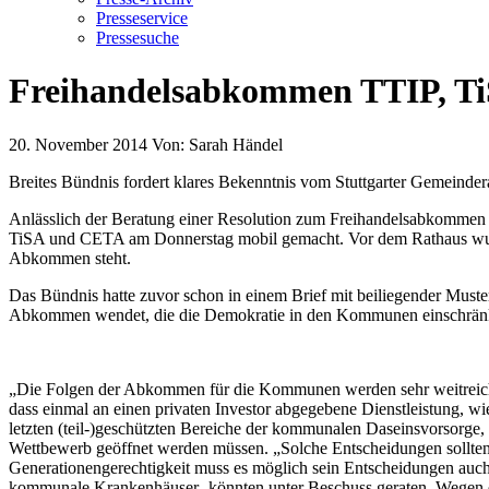
Presseservice
Pressesuche
Freihandelsabkommen TTIP, T
20. November 2014
Von:
Sarah Händel
Breites Bündnis fordert klares Bekenntnis vom Stuttgarter Gemeinder
Anlässlich der Beratung einer Resolution zum Freihandelsabkommen T
TiSA und CETA am Donnerstag mobil gemacht. Vor dem Rathaus wurde 
Abkommen steht.
Das Bündnis hatte zuvor schon in einem Brief mit beiliegender Musterr
Abkommen wendet, die die Demokratie in den Kommunen einschrän
„Die Folgen der Abkommen für die Kommunen werden sehr weitreich
dass einmal an einen privaten Investor abgegebene Dienstleistung, wi
letzten (teil-)geschützten Bereiche der kommunalen Daseinsvorsorge, 
Wettbewerb geöffnet werden müssen. „Solche Entscheidungen sollten
Generationengerechtigkeit muss es möglich sein Entscheidungen auc
kommunale Krankenhäuser- könnten unter Beschuss geraten. Wegen de