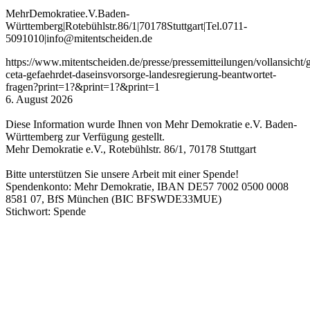
Mehr
Demokratie
e
.V
.
Baden
-
W
ürttemberg
|
Roteb
ühlstr
.
86
/1
|
70178
Stuttgart
|
Tel
.
0711
-
5091010
|
info
@mitentscheiden
.de
https://www.mitentscheiden.de/presse/pressemitteilungen/vollansicht/
ceta-gefaehrdet-daseinsvorsorge-landesregierung-beantwortet-
fragen?print=1?&print=1?&print=1
6. August 2026
Diese Information wurde Ihnen von Mehr Demokratie e.V. Baden-
Württemberg zur Verfügung gestellt.
Mehr Demokratie e.V., Rotebühlstr. 86/1, 70178 Stuttgart
Bitte unterstützen Sie unsere Arbeit mit einer Spende!
Spendenkonto: Mehr Demokratie, IBAN DE57 7002 0500 0008
8581 07, BfS München (BIC BFSWDE33MUE)
Stichwort: Spende