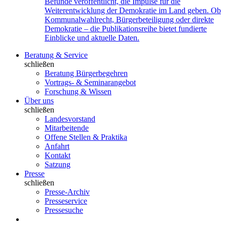
Befunde veröffentlicht, die Impulse für die
Weiterentwicklung der Demokratie im Land geben. Ob
Kommunalwahlrecht, Bürgerbeteiligung oder direkte
Demokratie – die Publikationsreihe bietet fundierte
Einblicke und aktuelle Daten.
Beratung & Service
schließen
Beratung Bürgerbegehren
Vortrags- & Seminarangebot
Forschung & Wissen
Über uns
schließen
Landesvorstand
Mitarbeitende
Offene Stellen & Praktika
Anfahrt
Kontakt
Satzung
Presse
schließen
Presse-Archiv
Presseservice
Pressesuche