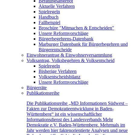
Beratungsangebot
Aktuelle Verfahren
Spielregeln
Handbuch
Fallbeispiel
Broschüre "Mitmachen & Entscheiden"
Unsere Reformvorschläge
Bürgerbegehrens-Datenbank
Marburger Datenbank für Bürgerbegehren und
Bürgerentscheide
Einwohnerantrag & Einwohnerversammlung
Volksantrag, Volksbegehren & Volksentscheid
Spielregeln
Bisherige Verfahren
Volksentscheidsbilanz
Unsere Reformvorschläge
Bürgerräte
Publikationsreihe
Die Publikationsreihe „MD Informationen Südwest –
Fakten zur Demokratieentwicklung in Baden-
Württemberg“ ist ein wissenschaftlicher
Informationsdienst des Landesverbands Mehr
Demokratie e.V. Baden-Württemberg. Mehrmals im
Jahr werden hier faktenorientierte Analysen und neue