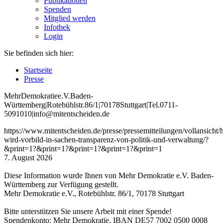
Publikationen
Spenden
Mitglied werden
Infothek
Login
Sie befinden sich hier:
Startseite
Presse
Mehr
Demokratie
e
.V
.
Baden
-
W
ürttemberg
|
Roteb
ühlstr
.
86
/1
|
70178
Stuttgart
|
Tel
.
0711
-
5091010
|
info
@mitentscheiden
.de
https://www.mitentscheiden.de/presse/pressemitteilungen/vollansicht
wird-vorbild-in-sachen-transparenz-von-politik-und-verwaltung/?
&print=1?&print=1?&print=1?&print=1?&print=1
7. August 2026
Diese Information wurde Ihnen von Mehr Demokratie e.V. Baden-
Württemberg zur Verfügung gestellt.
Mehr Demokratie e.V., Rotebühlstr. 86/1, 70178 Stuttgart
Bitte unterstützen Sie unsere Arbeit mit einer Spende!
Spendenkonto: Mehr Demokratie, IBAN DE57 7002 0500 0008