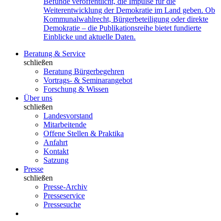
Befunde veröffentlicht, die Impulse für die
Weiterentwicklung der Demokratie im Land geben. Ob
Kommunalwahlrecht, Bürgerbeteiligung oder direkte
Demokratie – die Publikationsreihe bietet fundierte
Einblicke und aktuelle Daten.
Beratung & Service
schließen
Beratung Bürgerbegehren
Vortrags- & Seminarangebot
Forschung & Wissen
Über uns
schließen
Landesvorstand
Mitarbeitende
Offene Stellen & Praktika
Anfahrt
Kontakt
Satzung
Presse
schließen
Presse-Archiv
Presseservice
Pressesuche