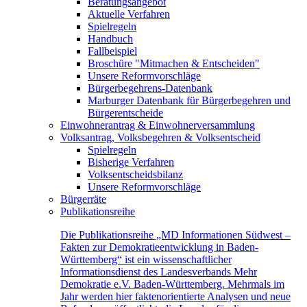
Beratungsangebot
Aktuelle Verfahren
Spielregeln
Handbuch
Fallbeispiel
Broschüre "Mitmachen & Entscheiden"
Unsere Reformvorschläge
Bürgerbegehrens-Datenbank
Marburger Datenbank für Bürgerbegehren und
Bürgerentscheide
Einwohnerantrag & Einwohnerversammlung
Volksantrag, Volksbegehren & Volksentscheid
Spielregeln
Bisherige Verfahren
Volksentscheidsbilanz
Unsere Reformvorschläge
Bürgerräte
Publikationsreihe
Die Publikationsreihe „MD Informationen Südwest –
Fakten zur Demokratieentwicklung in Baden-
Württemberg“ ist ein wissenschaftlicher
Informationsdienst des Landesverbands Mehr
Demokratie e.V. Baden-Württemberg. Mehrmals im
Jahr werden hier faktenorientierte Analysen und neue