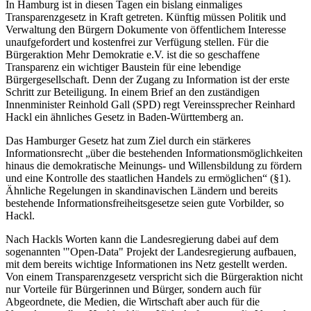
In Hamburg ist in diesen Tagen ein bislang einmaliges
Transparenzgesetz in Kraft getreten. Künftig müssen Politik und
Verwaltung den Bürgern Dokumente von öffentlichem Interesse
unaufgefordert und kostenfrei zur Verfügung stellen. Für die
Bürgeraktion Mehr Demokratie e.V. ist die so geschaffene
Transparenz ein wichtiger Baustein für eine lebendige
Bürgergesellschaft. Denn der Zugang zu Information ist der erste
Schritt zur Beteiligung. In einem Brief an den zuständigen
Innenminister Reinhold Gall (SPD) regt Vereinssprecher Reinhard
Hackl ein ähnliches Gesetz in Baden-Württemberg an.
Das Hamburger Gesetz hat zum Ziel durch ein stärkeres
Informationsrecht „über die bestehenden Informationsmöglichkeiten
hinaus die demokratische Meinungs- und Willensbildung zu fördern
und eine Kontrolle des staatlichen Handels zu ermöglichen“ (§1).
Ähnliche Regelungen in skandinavischen Ländern und bereits
bestehende Informationsfreiheitsgesetze seien gute Vorbilder, so
Hackl.
Nach Hackls Worten kann die Landesregierung dabei auf dem
sogenannten '"Open-Data" Projekt der Landesregierung aufbauen,
mit dem bereits wichtige Informationen ins Netz gestellt werden.
Von einem Transparenzgesetz verspricht sich die Bürgeraktion nicht
nur Vorteile für Bürgerinnen und Bürger, sondern auch für
Abgeordnete, die Medien, die Wirtschaft aber auch für die