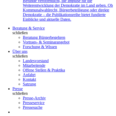
Befunde veröffentlicht, die Impulse für die
Weiterentwicklung der Demokratie im Land geben. Ob
Kommunalwahlrecht, Bürgerbeteiligung oder direkte
Demokratie – die Publikationsreihe bietet fundierte
Einblicke und aktuelle Daten.
Beratung & Service
schließen
Beratung Bürgerbegehren
Vortrags- & Seminarangebot
Forschung & Wissen
Über uns
schließen
Landesvorstand
Mitarbeitende
Offene Stellen & Praktika
Anfahrt
Kontakt
Satzung
Presse
schließen
Presse-Archiv
Presseservice
Pressesuche