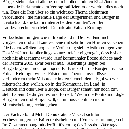
Bürger stehen damit alleine, denn in allen anderen EU-Ländern
haben die Parlamente den Vertrag ratifiziert oder werden dies noch
tun. Dass die Iren über so ein wichtiges Thema abstimmen,
verdeutliche "die miserable Lage der Bürgerinnen und Bürger in
Deutschland, die kaum mitentscheiden könnten", so der
Landessprecher von Mehr Demokratie Fabian Reidinger.
Volksabstimmungen wie in Irland sind in Deutschland nicht
vorgesehen und auf Landesebene mit sehr hohen Hürden versehen.
Die baden-württembergische Verfassung sieht Abstimmungen vor.
Das Verfahren ist allerdings so unzureichend geregelt, dass bisher
noch nie abgestimmt wurde. Auf kommunaler Ebene sieht es nach
der Reform 2005 zwar besser aus. "Allerdings liegen bei
Bürgerbegehren noch genügend Fallstricke für die Bürger aus", so
Fabian Reidinger weiter. Fristen und Themenausschlüsse
verhinderten mehr Mitsprache in den Gemeinden. "Egal wo wir
mitentscheiden wollen, ob in der Kommune, im Land, in
Deutschland oder über Europa, der Bürger schaut nur noch zu",
stellt Fabian Reidinger fest und fordert: "Wenn die Politik mündige
Bürgerinnen und Bürger will, dann muss sie ihnen mehr
Mitentscheidungsrechte geben."
Der Fachverband Mehr Demokratie e.V. setzt sich für
Verbesserungen bei Bürgerentscheiden und Volksabstimmungen ein.
Im Zusammenhang mit der Ratifizierung des Lissabon-Vertrags