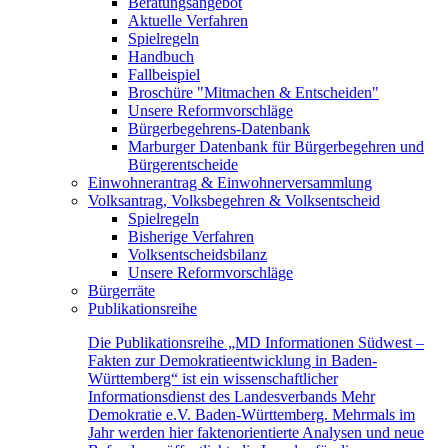
Beratungsangebot
Aktuelle Verfahren
Spielregeln
Handbuch
Fallbeispiel
Broschüre "Mitmachen & Entscheiden"
Unsere Reformvorschläge
Bürgerbegehrens-Datenbank
Marburger Datenbank für Bürgerbegehren und
Bürgerentscheide
Einwohnerantrag & Einwohnerversammlung
Volksantrag, Volksbegehren & Volksentscheid
Spielregeln
Bisherige Verfahren
Volksentscheidsbilanz
Unsere Reformvorschläge
Bürgerräte
Publikationsreihe
Die Publikationsreihe „MD Informationen Südwest –
Fakten zur Demokratieentwicklung in Baden-
Württemberg“ ist ein wissenschaftlicher
Informationsdienst des Landesverbands Mehr
Demokratie e.V. Baden-Württemberg. Mehrmals im
Jahr werden hier faktenorientierte Analysen und neue