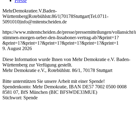
Presse
Mehr
Demokratie
e
.V
.
Baden
-
W
ürttemberg
|
Roteb
ühlstr
.
86
/1
|
70178
Stuttgart
|
Tel
.
0711
-
5091010
|
info
@mitentscheiden
.de
https://www.mitentscheiden.de/presse/pressemitteilungen/vollansicht/i
stimmen-morgen-ueber-den-lissaboner-vertrag-ab?&print=1?
&print=1?&print=1?&print=1?&print=1?&print=1?&print=1
9. August 2026
Diese Information wurde Ihnen von Mehr Demokratie e.V. Baden-
Württemberg zur Verfügung gestellt.
Mehr Demokratie e.V., Rotebühlstr. 86/1, 70178 Stuttgart
Bitte unterstützen Sie unsere Arbeit mit einer Spende!
Spendenkonto: Mehr Demokratie, IBAN DE57 7002 0500 0008
8581 07, BfS München (BIC BFSWDE33MUE)
Stichwort: Spende