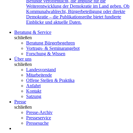
Befunde veröffentlicht, die Impulse für die
Weiterentwicklung der Demokratie im Land geben. Ob
Kommunalwahlrecht, Bürgerbeteiligung oder direkte
Demokratie – die Publikationsreihe bietet fundierte
Einblicke und aktuelle Daten.
Beratung & Service
schließen
Beratung Bürgerbegehren
Vortrags- & Seminarangebot
Forschung & Wissen
Über uns
schließen
Landesvorstand
Mitarbeitende
Offene Stellen & Praktika
Anfahrt
Kontakt
Satzung
Presse
schließen
Presse-Archiv
Presseservice
Pressesuche