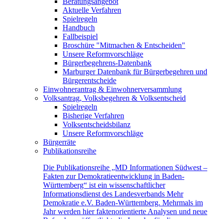
Beratungsangebot
Aktuelle Verfahren
Spielregeln
Handbuch
Fallbeispiel
Broschüre "Mitmachen & Entscheiden"
Unsere Reformvorschläge
Bürgerbegehrens-Datenbank
Marburger Datenbank für Bürgerbegehren und
Bürgerentscheide
Einwohnerantrag & Einwohnerversammlung
Volksantrag, Volksbegehren & Volksentscheid
Spielregeln
Bisherige Verfahren
Volksentscheidsbilanz
Unsere Reformvorschläge
Bürgerräte
Publikationsreihe
Die Publikationsreihe „MD Informationen Südwest –
Fakten zur Demokratieentwicklung in Baden-
Württemberg“ ist ein wissenschaftlicher
Informationsdienst des Landesverbands Mehr
Demokratie e.V. Baden-Württemberg. Mehrmals im
Jahr werden hier faktenorientierte Analysen und neue