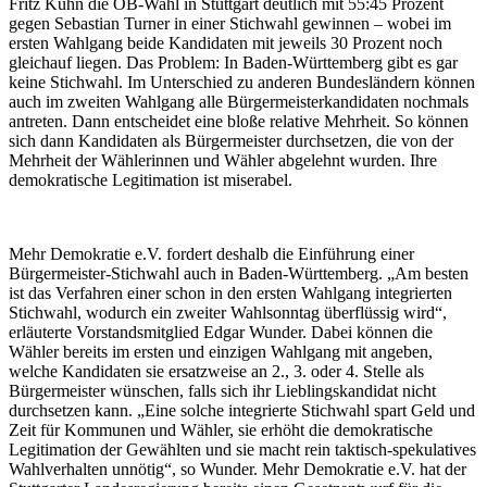
Fritz Kuhn die OB-Wahl in Stuttgart deutlich mit 55:45 Prozent
gegen Sebastian Turner in einer Stichwahl gewinnen – wobei im
ersten Wahlgang beide Kandidaten mit jeweils 30 Prozent noch
gleichauf liegen. Das Problem: In Baden-Württemberg gibt es gar
keine Stichwahl. Im Unterschied zu anderen Bundesländern können
auch im zweiten Wahlgang alle Bürgermeisterkandidaten nochmals
antreten. Dann entscheidet eine bloße relative Mehrheit. So können
sich dann Kandidaten als Bürgermeister durchsetzen, die von der
Mehrheit der Wählerinnen und Wähler abgelehnt wurden. Ihre
demokratische Legitimation ist miserabel.
Mehr Demokratie e.V. fordert deshalb die Einführung einer
Bürgermeister-Stichwahl auch in Baden-Württemberg. „Am besten
ist das Verfahren einer schon in den ersten Wahlgang integrierten
Stichwahl, wodurch ein zweiter Wahlsonntag überflüssig wird“,
erläuterte Vorstandsmitglied Edgar Wunder. Dabei können die
Wähler bereits im ersten und einzigen Wahlgang mit angeben,
welche Kandidaten sie ersatzweise an 2., 3. oder 4. Stelle als
Bürgermeister wünschen, falls sich ihr Lieblingskandidat nicht
durchsetzen kann. „Eine solche integrierte Stichwahl spart Geld und
Zeit für Kommunen und Wähler, sie erhöht die demokratische
Legitimation der Gewählten und sie macht rein taktisch-spekulatives
Wahlverhalten unnötig“, so Wunder. Mehr Demokratie e.V. hat der