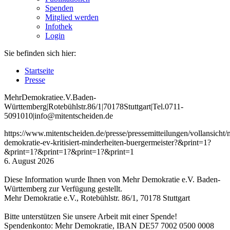
Spenden
Mitglied werden
Infothek
Login
Sie befinden sich hier:
Startseite
Presse
Mehr
Demokratie
e
.V
.
Baden
-
W
ürttemberg
|
Roteb
ühlstr
.
86
/1
|
70178
Stuttgart
|
Tel
.
0711
-
5091010
|
info
@mitentscheiden
.de
https://www.mitentscheiden.de/presse/pressemitteilungen/vollansicht/
demokratie-ev-kritisiert-minderheiten-buergermeister?&print=1?
&print=1?&print=1?&print=1?&print=1
6. August 2026
Diese Information wurde Ihnen von Mehr Demokratie e.V. Baden-
Württemberg zur Verfügung gestellt.
Mehr Demokratie e.V., Rotebühlstr. 86/1, 70178 Stuttgart
Bitte unterstützen Sie unsere Arbeit mit einer Spende!
Spendenkonto: Mehr Demokratie, IBAN DE57 7002 0500 0008