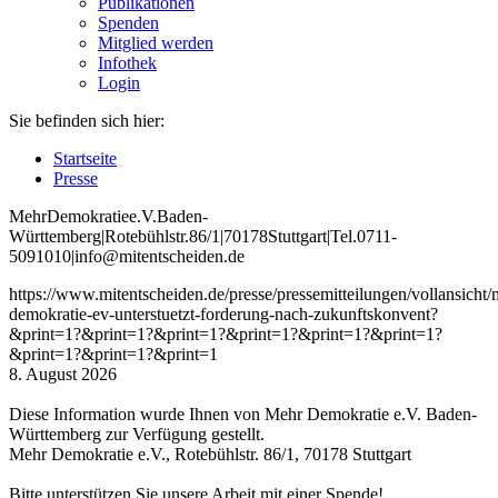
Publikationen
Spenden
Mitglied werden
Infothek
Login
Sie befinden sich hier:
Startseite
Presse
Mehr
Demokratie
e
.V
.
Baden
-
W
ürttemberg
|
Roteb
ühlstr
.
86
/1
|
70178
Stuttgart
|
Tel
.
0711
-
5091010
|
info
@mitentscheiden
.de
https://www.mitentscheiden.de/presse/pressemitteilungen/vollansicht/
demokratie-ev-unterstuetzt-forderung-nach-zukunftskonvent?
&print=1?&print=1?&print=1?&print=1?&print=1?&print=1?
&print=1?&print=1?&print=1
8. August 2026
Diese Information wurde Ihnen von Mehr Demokratie e.V. Baden-
Württemberg zur Verfügung gestellt.
Mehr Demokratie e.V., Rotebühlstr. 86/1, 70178 Stuttgart
Bitte unterstützen Sie unsere Arbeit mit einer Spende!