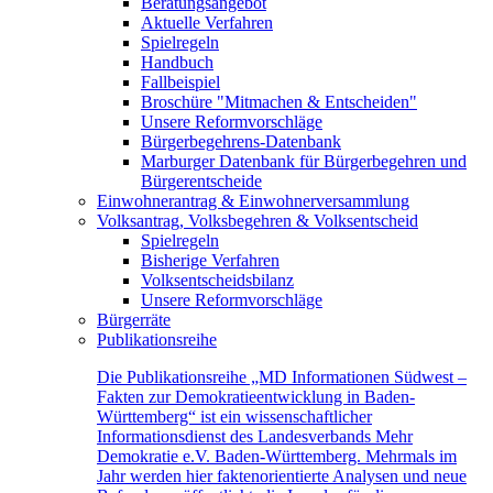
Beratungsangebot
Aktuelle Verfahren
Spielregeln
Handbuch
Fallbeispiel
Broschüre "Mitmachen & Entscheiden"
Unsere Reformvorschläge
Bürgerbegehrens-Datenbank
Marburger Datenbank für Bürgerbegehren und
Bürgerentscheide
Einwohnerantrag & Einwohnerversammlung
Volksantrag, Volksbegehren & Volksentscheid
Spielregeln
Bisherige Verfahren
Volksentscheidsbilanz
Unsere Reformvorschläge
Bürgerräte
Publikationsreihe
Die Publikationsreihe „MD Informationen Südwest –
Fakten zur Demokratieentwicklung in Baden-
Württemberg“ ist ein wissenschaftlicher
Informationsdienst des Landesverbands Mehr
Demokratie e.V. Baden-Württemberg. Mehrmals im
Jahr werden hier faktenorientierte Analysen und neue