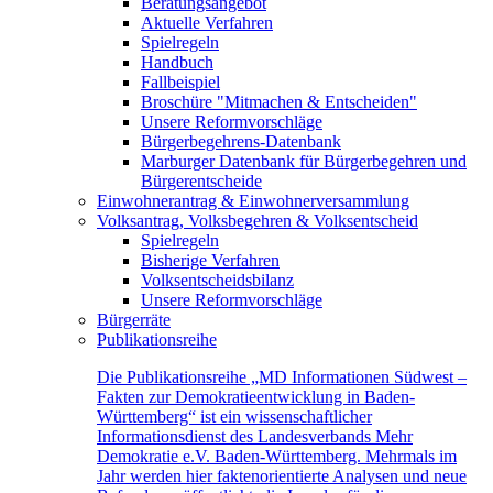
Beratungsangebot
Aktuelle Verfahren
Spielregeln
Handbuch
Fallbeispiel
Broschüre "Mitmachen & Entscheiden"
Unsere Reformvorschläge
Bürgerbegehrens-Datenbank
Marburger Datenbank für Bürgerbegehren und
Bürgerentscheide
Einwohnerantrag & Einwohnerversammlung
Volksantrag, Volksbegehren & Volksentscheid
Spielregeln
Bisherige Verfahren
Volksentscheidsbilanz
Unsere Reformvorschläge
Bürgerräte
Publikationsreihe
Die Publikationsreihe „MD Informationen Südwest –
Fakten zur Demokratieentwicklung in Baden-
Württemberg“ ist ein wissenschaftlicher
Informationsdienst des Landesverbands Mehr
Demokratie e.V. Baden-Württemberg. Mehrmals im
Jahr werden hier faktenorientierte Analysen und neue