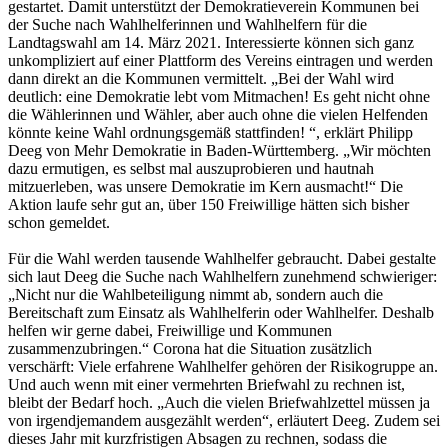
gestartet. Damit unterstützt der Demokratieverein Kommunen bei
der Suche nach Wahlhelferinnen und Wahlhelfern für die
Landtagswahl am 14. März 2021. Interessierte können sich ganz
unkompliziert auf einer Plattform des Vereins eintragen und werden
dann direkt an die Kommunen vermittelt. „Bei der Wahl wird
deutlich: eine Demokratie lebt vom Mitmachen! Es geht nicht ohne
die Wählerinnen und Wähler, aber auch ohne die vielen Helfenden
könnte keine Wahl ordnungsgemäß stattfinden! “, erklärt Philipp
Deeg von Mehr Demokratie in Baden-Württemberg. „Wir möchten
dazu ermutigen, es selbst mal auszuprobieren und hautnah
mitzuerleben, was unsere Demokratie im Kern ausmacht!“ Die
Aktion laufe sehr gut an, über 150 Freiwillige hätten sich bisher
schon gemeldet.
Für die Wahl werden tausende Wahlhelfer gebraucht. Dabei gestalte
sich laut Deeg die Suche nach Wahlhelfern zunehmend schwieriger:
„Nicht nur die Wahlbeteiligung nimmt ab, sondern auch die
Bereitschaft zum Einsatz als Wahlhelferin oder Wahlhelfer. Deshalb
helfen wir gerne dabei, Freiwillige und Kommunen
zusammenzubringen.“ Corona hat die Situation zusätzlich
verschärft: Viele erfahrene Wahlhelfer gehören der Risikogruppe an.
Und auch wenn mit einer vermehrten Briefwahl zu rechnen ist,
bleibt der Bedarf hoch. „Auch die vielen Briefwahlzettel müssen ja
von irgendjemandem ausgezählt werden“, erläutert Deeg. Zudem sei
dieses Jahr mit kurzfristigen Absagen zu rechnen, sodass die