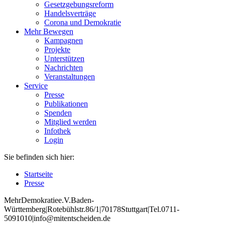
Gesetzgebungsreform
Handelsverträge
Corona und Demokratie
Mehr Bewegen
Kampagnen
Projekte
Unterstützen
Nachrichten
Veranstaltungen
Service
Presse
Publikationen
Spenden
Mitglied werden
Infothek
Login
Sie befinden sich hier:
Startseite
Presse
Mehr
Demokratie
e
.V
.
Baden
-
W
ürttemberg
|
Roteb
ühlstr
.
86
/1
|
70178
Stuttgart
|
Tel
.
0711
-
5091010
|
info
@mitentscheiden
.de