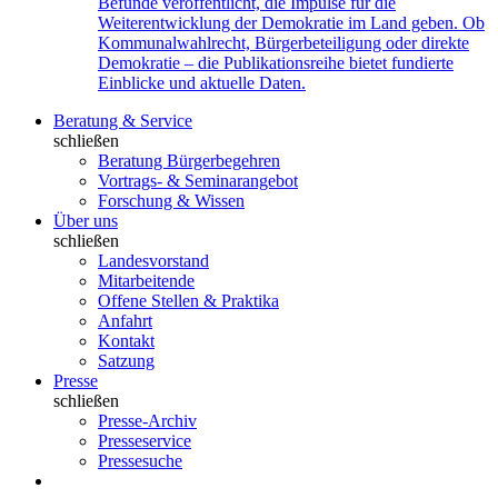
Befunde veröffentlicht, die Impulse für die
Weiterentwicklung der Demokratie im Land geben. Ob
Kommunalwahlrecht, Bürgerbeteiligung oder direkte
Demokratie – die Publikationsreihe bietet fundierte
Einblicke und aktuelle Daten.
Beratung & Service
schließen
Beratung Bürgerbegehren
Vortrags- & Seminarangebot
Forschung & Wissen
Über uns
schließen
Landesvorstand
Mitarbeitende
Offene Stellen & Praktika
Anfahrt
Kontakt
Satzung
Presse
schließen
Presse-Archiv
Presseservice
Pressesuche