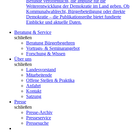
Befunde veröffentlicht, die Impulse für die
Weiterentwicklung der Demokratie im Land geben. Ob
Kommunalwahlrecht, Bürgerbeteiligung oder direkte
Demokratie – die Publikationsreihe bietet fundierte
Einblicke und aktuelle Daten.
Beratung & Service
schließen
Beratung Bürgerbegehren
Vortrags- & Seminarangebot
Forschung & Wissen
Über uns
schließen
Landesvorstand
Mitarbeitende
Offene Stellen & Praktika
Anfahrt
Kontakt
Satzung
Presse
schließen
Presse-Archiv
Presseservice
Pressesuche