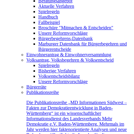
Beratungsangebot
Aktuelle Verfahren
Spielregeln
Handbuch
Fallbeispiel
Broschüre "Mitmachen & Entscheiden"
Unsere Reformvorschläge
Bürgerbegehrens-Datenbank
Marburger Datenbank für Bürgerbegehren und
Bürgerentscheide
Einwohnerantrag & Einwohnerversammlung
Volksantrag, Volksbegehren & Volksentscheid
Spielregeln
Bisherige Verfahren
Volksentscheidsbilanz
Unsere Reformvorschläge
Bürgerräte
Publikationsreihe
Die Publikationsreihe „MD Informationen Südwest –
Fakten zur Demokratieentwicklung in Baden-
Württemberg“ ist ein wissenschaftlicher
Informationsdienst des Landesverbands Mehr
Demokratie e.V. Baden-Württemberg. Mehrmals im
Jahr werden hier faktenorientierte Analysen und neue