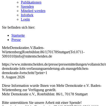
Publikationen
Spenden
Mitglied werden
Infothek
Login
Sie befinden sich hier:
Startseite
Presse
Mehr
Demokratie
e
.V
.
Baden
-
W
ürttemberg
|
Roteb
ühlstr
.
86
/1
|
70178
Stuttgart
|
Tel
.
0711
-
5091010
|
info
@mitentscheiden
.de
https://www.mitentscheiden.de/presse/pressemitteilungen/vollansicht/
demokratie-lobt-verfassungsaenderung-als-massgeblichen-
demokratie-fortschritt/?print=1
9. August 2026
Diese Information wurde Ihnen von Mehr Demokratie e.V. Baden-
Württemberg zur Verfügung gestellt.
Mehr Demokratie e.V., Rotebühlstr. 86/1, 70178 Stuttgart
Bitte unterstützen Sie unsere Arbeit mit einer Spende!