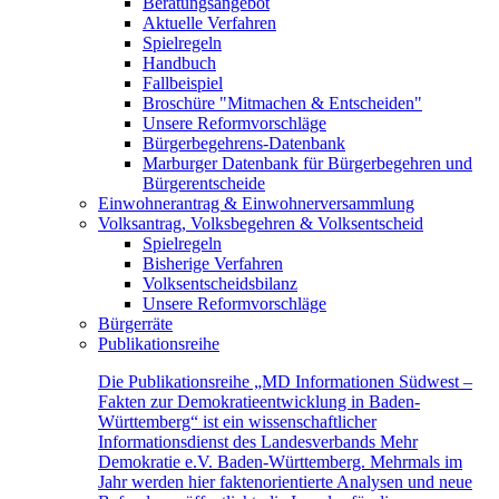
Beratungsangebot
Aktuelle Verfahren
Spielregeln
Handbuch
Fallbeispiel
Broschüre "Mitmachen & Entscheiden"
Unsere Reformvorschläge
Bürgerbegehrens-Datenbank
Marburger Datenbank für Bürgerbegehren und
Bürgerentscheide
Einwohnerantrag & Einwohnerversammlung
Volksantrag, Volksbegehren & Volksentscheid
Spielregeln
Bisherige Verfahren
Volksentscheidsbilanz
Unsere Reformvorschläge
Bürgerräte
Publikationsreihe
Die Publikationsreihe „MD Informationen Südwest –
Fakten zur Demokratieentwicklung in Baden-
Württemberg“ ist ein wissenschaftlicher
Informationsdienst des Landesverbands Mehr
Demokratie e.V. Baden-Württemberg. Mehrmals im
Jahr werden hier faktenorientierte Analysen und neue