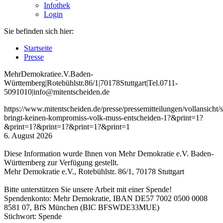
Infothek
Login
Sie befinden sich hier:
Startseite
Presse
Mehr
Demokratie
e
.V
.
Baden
-
W
ürttemberg
|
Roteb
ühlstr
.
86
/1
|
70178
Stuttgart
|
Tel
.
0711
-
5091010
|
info
@mitentscheiden
.de
https://www.mitentscheiden.de/presse/pressemitteilungen/vollansicht/
bringt-keinen-kompromiss-volk-muss-entscheiden-1?&print=1?
&print=1?&print=1?&print=1?&print=1
6. August 2026
Diese Information wurde Ihnen von Mehr Demokratie e.V. Baden-
Württemberg zur Verfügung gestellt.
Mehr Demokratie e.V., Rotebühlstr. 86/1, 70178 Stuttgart
Bitte unterstützen Sie unsere Arbeit mit einer Spende!
Spendenkonto: Mehr Demokratie, IBAN DE57 7002 0500 0008
8581 07, BfS München (BIC BFSWDE33MUE)
Stichwort: Spende