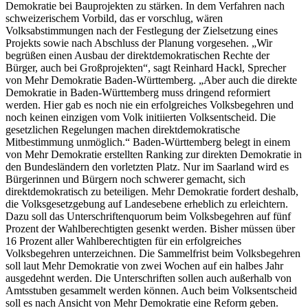
Demokratie bei Bauprojekten zu stärken. In dem Verfahren nach
schweizerischem Vorbild, das er vorschlug, wären
Volksabstimmungen nach der Festlegung der Zielsetzung eines
Projekts sowie nach Abschluss der Planung vorgesehen. „Wir
begrüßen einen Ausbau der direktdemokratischen Rechte der
Bürger, auch bei Großprojekten“, sagt Reinhard Hackl, Sprecher
von Mehr Demokratie Baden-Württemberg. „Aber auch die direkte
Demokratie in Baden-Württemberg muss dringend reformiert
werden. Hier gab es noch nie ein erfolgreiches Volksbegehren und
noch keinen einzigen vom Volk initiierten Volksentscheid. Die
gesetzlichen Regelungen machen direktdemokratische
Mitbestimmung unmöglich.“ Baden-Württemberg belegt in einem
von Mehr Demokratie erstellten Ranking zur direkten Demokratie in
den Bundesländern den vorletzten Platz. Nur im Saarland wird es
Bürgerinnen und Bürgern noch schwerer gemacht, sich
direktdemokratisch zu beteiligen. Mehr Demokratie fordert deshalb,
die Volksgesetzgebung auf Landesebene erheblich zu erleichtern.
Dazu soll das Unterschriftenquorum beim Volksbegehren auf fünf
Prozent der Wahlberechtigten gesenkt werden. Bisher müssen über
16 Prozent aller Wahlberechtigten für ein erfolgreiches
Volksbegehren unterzeichnen. Die Sammelfrist beim Volksbegehren
soll laut Mehr Demokratie von zwei Wochen auf ein halbes Jahr
ausgedehnt werden. Die Unterschriften sollen auch außerhalb von
Amtsstuben gesammelt werden können. Auch beim Volksentscheid
soll es nach Ansicht von Mehr Demokratie eine Reform geben.