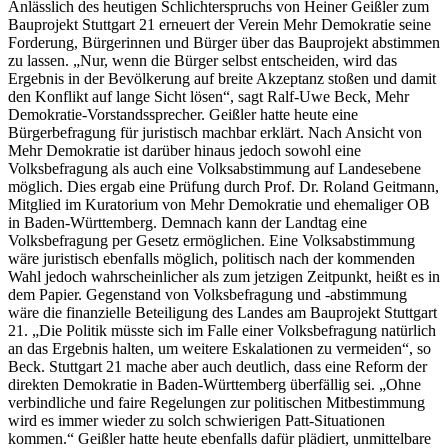
Anlässlich des heutigen Schlichterspruchs von Heiner Geißler zum
Bauprojekt Stuttgart 21 erneuert der Verein Mehr Demokratie seine
Forderung, Bürgerinnen und Bürger über das Bauprojekt abstimmen
zu lassen. „Nur, wenn die Bürger selbst entscheiden, wird das
Ergebnis in der Bevölkerung auf breite Akzeptanz stoßen und damit
den Konflikt auf lange Sicht lösen“, sagt Ralf-Uwe Beck, Mehr
Demokratie-Vorstandssprecher. Geißler hatte heute eine
Bürgerbefragung für juristisch machbar erklärt. Nach Ansicht von
Mehr Demokratie ist darüber hinaus jedoch sowohl eine
Volksbefragung als auch eine Volksabstimmung auf Landesebene
möglich. Dies ergab eine Prüfung durch Prof. Dr. Roland Geitmann,
Mitglied im Kuratorium von Mehr Demokratie und ehemaliger OB
in Baden-Württemberg. Demnach kann der Landtag eine
Volksbefragung per Gesetz ermöglichen. Eine Volksabstimmung
wäre juristisch ebenfalls möglich, politisch nach der kommenden
Wahl jedoch wahrscheinlicher als zum jetzigen Zeitpunkt, heißt es in
dem Papier. Gegenstand von Volksbefragung und -abstimmung
wäre die finanzielle Beteiligung des Landes am Bauprojekt Stuttgart
21. „Die Politik müsste sich im Falle einer Volksbefragung natürlich
an das Ergebnis halten, um weitere Eskalationen zu vermeiden“, so
Beck. Stuttgart 21 mache aber auch deutlich, dass eine Reform der
direkten Demokratie in Baden-Württemberg überfällig sei. „Ohne
verbindliche und faire Regelungen zur politischen Mitbestimmung
wird es immer wieder zu solch schwierigen Patt-Situationen
kommen.“ Geißler hatte heute ebenfalls dafür plädiert, unmittelbare