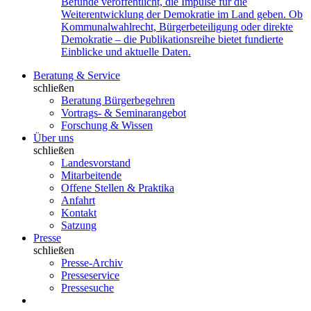
Befunde veröffentlicht, die Impulse für die
Weiterentwicklung der Demokratie im Land geben. Ob
Kommunalwahlrecht, Bürgerbeteiligung oder direkte
Demokratie – die Publikationsreihe bietet fundierte
Einblicke und aktuelle Daten.
Beratung & Service
schließen
Beratung Bürgerbegehren
Vortrags- & Seminarangebot
Forschung & Wissen
Über uns
schließen
Landesvorstand
Mitarbeitende
Offene Stellen & Praktika
Anfahrt
Kontakt
Satzung
Presse
schließen
Presse-Archiv
Presseservice
Pressesuche