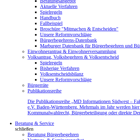
Beratungsangebot
Aktuelle Verfahren
Spielregeln
Handbuch
Fallbeispiel
Broschüre "Mitmachen & Entscheiden"
Unsere Reformvorschläge
Bürgerbegehrens-Datenbank
Marburger Datenbank für Bürgerbegehren und Bür
Einwohnerantrag & Einwohnerversammlung
Volksantrag, Volksbegehren & Volksentscheid
Spielregeln
Bisherige Verfahren
Volksentscheidsbilanz
Unsere Reformvorschläge
Bürgerräte
Publikationsreihe
Die Publikationsreihe „MD Informationen Südwest – Fak
e.V. Baden-Württemberg. Mehrmals im Jahr werden hier f
Kommunalwahlrecht, Bürgerbeteiligung oder direkte Demok
Beratung & Service
schließen
Beratung Bürgerbegehren