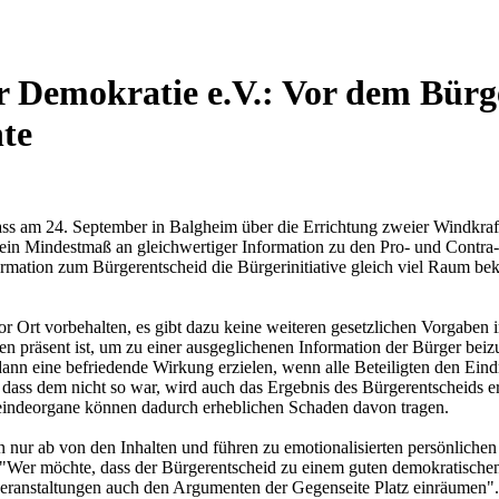
 Demokratie e.V.: Vor dem Bürge
te
 dass am 24. September in Balgheim über die Errichtung zweier Windkra
ein Mindestmaß an gleichwertiger Information zu den Pro- und Contra
nformation zum Bürgerentscheid die Bürgerinitiative gleich viel Raum
or Ort vorbehalten, es gibt dazu keine weiteren gesetzlichen Vorgaben
gen präsent ist, um zu einer ausgeglichenen Information der Bürger beiz
ann eine befriedende Wirkung erzielen, wenn alle Beteiligten den Eind
ass dem nicht so war, wird auch das Ergebnis des Bürgerentscheids er
eindeorgane können dadurch erheblichen Schaden davon tragen.
n nur ab von den Inhalten und führen zu emotionalisierten persönliche
er möchte, dass der Bürgerentscheid zu einem guten demokratischen E
veranstaltungen auch den Argumenten der Gegenseite Platz einräumen".