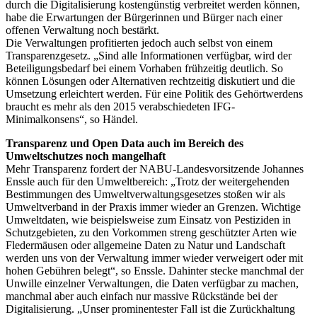
durch die Digitalisierung kostengünstig verbreitet werden können,
habe die Erwartungen der Bürgerinnen und Bürger nach einer
offenen Verwaltung noch bestärkt.
Die Verwaltungen profitierten jedoch auch selbst von einem
Transparenzgesetz. „Sind alle Informationen verfügbar, wird der
Beteiligungsbedarf bei einem Vorhaben frühzeitig deutlich. So
können Lösungen oder Alternativen rechtzeitig diskutiert und die
Umsetzung erleichtert werden. Für eine Politik des Gehörtwerdens
braucht es mehr als den 2015 verabschiedeten IFG-
Minimalkonsens“, so Händel.
Transparenz und Open Data auch im Bereich des
Umweltschutzes noch mangelhaft
Mehr Transparenz fordert der NABU-Landesvorsitzende Johannes
Enssle auch für den Umweltbereich: „Trotz der weitergehenden
Bestimmungen des Umweltverwaltungsgesetzes stoßen wir als
Umweltverband in der Praxis immer wieder an Grenzen. Wichtige
Umweltdaten, wie beispielsweise zum Einsatz von Pestiziden in
Schutzgebieten, zu den Vorkommen streng geschützter Arten wie
Fledermäusen oder allgemeine Daten zu Natur und Landschaft
werden uns von der Verwaltung immer wieder verweigert oder mit
hohen Gebühren belegt“, so Enssle. Dahinter stecke manchmal der
Unwille einzelner Verwaltungen, die Daten verfügbar zu machen,
manchmal aber auch einfach nur massive Rückstände bei der
Digitalisierung. „Unser prominentester Fall ist die Zurückhaltung