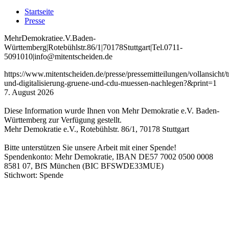
Startseite
Presse
Mehr
Demokratie
e
.V
.
Baden
-
W
ürttemberg
|
Roteb
ühlstr
.
86
/1
|
70178
Stuttgart
|
Tel
.
0711
-
5091010
|
info
@mitentscheiden
.de
https://www.mitentscheiden.de/presse/pressemitteilungen/vollansicht/
und-digitalisierung-gruene-und-cdu-muessen-nachlegen?&print=1
7. August 2026
Diese Information wurde Ihnen von Mehr Demokratie e.V. Baden-
Württemberg zur Verfügung gestellt.
Mehr Demokratie e.V., Rotebühlstr. 86/1, 70178 Stuttgart
Bitte unterstützen Sie unsere Arbeit mit einer Spende!
Spendenkonto: Mehr Demokratie, IBAN DE57 7002 0500 0008
8581 07, BfS München (BIC BFSWDE33MUE)
Stichwort: Spende