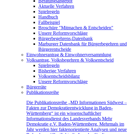
Beratungsangebot
Aktuelle Verfahren
Spielregeln
Handbuch
Fallbeispiel
Broschüre "Mitmachen & Entscheiden"
Unsere Reformvorschläge
Bürgerbegehrens-Datenbank
Marburger Datenbank für Bürgerbegehren und
Bürgerentscheide
Einwohnerantrag & Einwohnerversammlung
Volksantrag, Volksbegehren & Volksentscheid
Spielregeln
Bisherige Verfahren
Volksentscheidsbilanz
Unsere Reformvorschläge
Bürgerräte
Publikationsreihe
Die Publikationsreihe „MD Informationen Südwest –
Fakten zur Demokratieentwicklung in Baden-
Württemberg“ ist ein wissenschaftlicher
Informationsdienst des Landesverbands Mehr
Demokratie e.V. Baden-Württemberg. Mehrmals im
Jahr werden hier faktenorientierte Analysen und neue