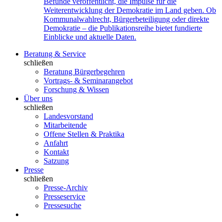
Befunde veröffentlicht, die Impulse für die
Weiterentwicklung der Demokratie im Land geben. Ob
Kommunalwahlrecht, Bürgerbeteiligung oder direkte
Demokratie – die Publikationsreihe bietet fundierte
Einblicke und aktuelle Daten.
Beratung & Service
schließen
Beratung Bürgerbegehren
Vortrags- & Seminarangebot
Forschung & Wissen
Über uns
schließen
Landesvorstand
Mitarbeitende
Offene Stellen & Praktika
Anfahrt
Kontakt
Satzung
Presse
schließen
Presse-Archiv
Presseservice
Pressesuche