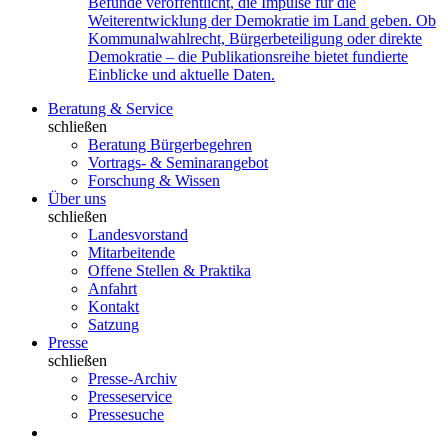
Befunde veröffentlicht, die Impulse für die
Weiterentwicklung der Demokratie im Land geben. Ob
Kommunalwahlrecht, Bürgerbeteiligung oder direkte
Demokratie – die Publikationsreihe bietet fundierte
Einblicke und aktuelle Daten.
Beratung & Service
schließen
Beratung Bürgerbegehren
Vortrags- & Seminarangebot
Forschung & Wissen
Über uns
schließen
Landesvorstand
Mitarbeitende
Offene Stellen & Praktika
Anfahrt
Kontakt
Satzung
Presse
schließen
Presse-Archiv
Presseservice
Pressesuche