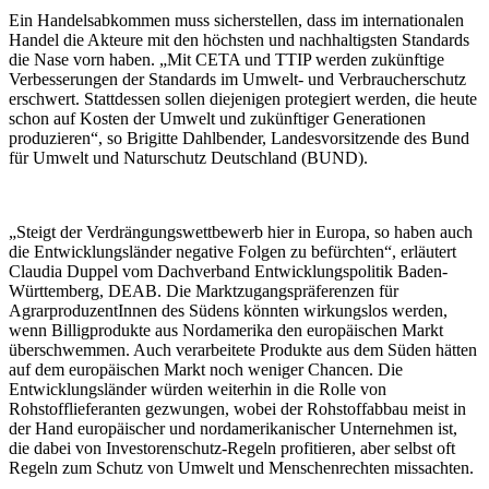
Ein Handelsabkommen muss sicherstellen, dass im internationalen
Handel die Akteure mit den höchsten und nachhaltigsten Standards
die Nase vorn haben. „Mit CETA und TTIP werden zukünftige
Verbesserungen der Standards im Umwelt- und Verbraucherschutz
erschwert. Stattdessen sollen diejenigen protegiert werden, die heute
schon auf Kosten der Umwelt und zukünftiger Generationen
produzieren“, so Brigitte Dahlbender, Landesvorsitzende des Bund
für Umwelt und Naturschutz Deutschland (BUND).
„Steigt der Verdrängungswettbewerb hier in Europa, so haben auch
die Entwicklungsländer negative Folgen zu befürchten“, erläutert
Claudia Duppel vom Dachverband Entwicklungspolitik Baden-
Württemberg, DEAB. Die Marktzugangspräferenzen für
AgrarproduzentInnen des Südens könnten wirkungslos werden,
wenn Billigprodukte aus Nordamerika den europäischen Markt
überschwemmen. Auch verarbeitete Produkte aus dem Süden hätten
auf dem europäischen Markt noch weniger Chancen. Die
Entwicklungsländer würden weiterhin in die Rolle von
Rohstofflieferanten gezwungen, wobei der Rohstoffabbau meist in
der Hand europäischer und nordamerikanischer Unternehmen ist,
die dabei von Investorenschutz-Regeln profitieren, aber selbst oft
Regeln zum Schutz von Umwelt und Menschenrechten missachten.