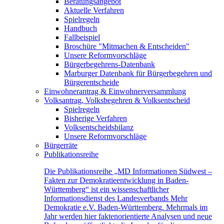
Beratungsangebot
Aktuelle Verfahren
Spielregeln
Handbuch
Fallbeispiel
Broschüre "Mitmachen & Entscheiden"
Unsere Reformvorschläge
Bürgerbegehrens-Datenbank
Marburger Datenbank für Bürgerbegehren und
Bürgerentscheide
Einwohnerantrag & Einwohnerversammlung
Volksantrag, Volksbegehren & Volksentscheid
Spielregeln
Bisherige Verfahren
Volksentscheidsbilanz
Unsere Reformvorschläge
Bürgerräte
Publikationsreihe
Die Publikationsreihe „MD Informationen Südwest –
Fakten zur Demokratieentwicklung in Baden-
Württemberg“ ist ein wissenschaftlicher
Informationsdienst des Landesverbands Mehr
Demokratie e.V. Baden-Württemberg. Mehrmals im
Jahr werden hier faktenorientierte Analysen und neue