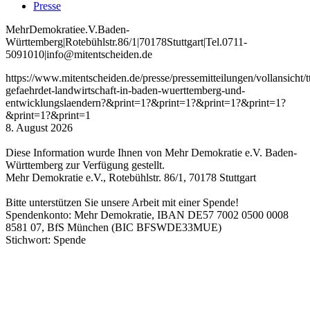
Presse
Mehr
Demokratie
e
.V
.
Baden
-
W
ürttemberg
|
Roteb
ühlstr
.
86
/1
|
70178
Stuttgart
|
Tel
.
0711
-
5091010
|
info
@mitentscheiden
.de
https://www.mitentscheiden.de/presse/pressemitteilungen/vollansicht/t
gefaehrdet-landwirtschaft-in-baden-wuerttemberg-und-
entwicklungslaendern?&print=1?&print=1?&print=1?&print=1?
&print=1?&print=1
8. August 2026
Diese Information wurde Ihnen von Mehr Demokratie e.V. Baden-
Württemberg zur Verfügung gestellt.
Mehr Demokratie e.V., Rotebühlstr. 86/1, 70178 Stuttgart
Bitte unterstützen Sie unsere Arbeit mit einer Spende!
Spendenkonto: Mehr Demokratie, IBAN DE57 7002 0500 0008
8581 07, BfS München (BIC BFSWDE33MUE)
Stichwort: Spende