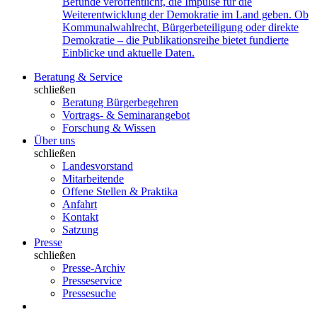
Befunde veröffentlicht, die Impulse für die
Weiterentwicklung der Demokratie im Land geben. Ob
Kommunalwahlrecht, Bürgerbeteiligung oder direkte
Demokratie – die Publikationsreihe bietet fundierte
Einblicke und aktuelle Daten.
Beratung & Service
schließen
Beratung Bürgerbegehren
Vortrags- & Seminarangebot
Forschung & Wissen
Über uns
schließen
Landesvorstand
Mitarbeitende
Offene Stellen & Praktika
Anfahrt
Kontakt
Satzung
Presse
schließen
Presse-Archiv
Presseservice
Pressesuche