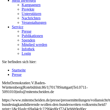
Mehr Bewegen
Kampagnen
Projekte
Unterstützen
Nachrichten
Veranstaltungen
Service
Presse
Publikationen
Spenden
Mitglied werden
Infothek
Login
Sie befinden sich hier:
Startseite
Presse
Mehr
Demokratie
e
.V
.
Baden
-
W
ürttemberg
|
Roteb
ühlstr
.
86
/1
|
70178
Stuttgart
|
Tel
.
0711
-
5091010
|
info
@mitentscheiden
.de
https://www.mitentscheiden.de/presse/pressemitteilungen/vollansicht/tu
bundestagkandidierende-wollen-den-bundesweiten-volksentscheid?
print=1&cHash=69a04cfc229f4ed0cf7243ebbb9ed0ec