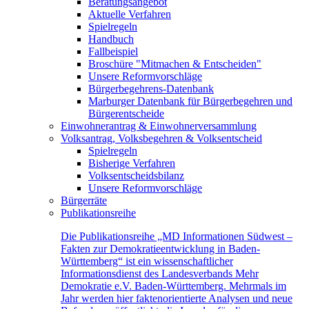
Beratungsangebot
Aktuelle Verfahren
Spielregeln
Handbuch
Fallbeispiel
Broschüre "Mitmachen & Entscheiden"
Unsere Reformvorschläge
Bürgerbegehrens-Datenbank
Marburger Datenbank für Bürgerbegehren und
Bürgerentscheide
Einwohnerantrag & Einwohnerversammlung
Volksantrag, Volksbegehren & Volksentscheid
Spielregeln
Bisherige Verfahren
Volksentscheidsbilanz
Unsere Reformvorschläge
Bürgerräte
Publikationsreihe
Die Publikationsreihe „MD Informationen Südwest –
Fakten zur Demokratieentwicklung in Baden-
Württemberg“ ist ein wissenschaftlicher
Informationsdienst des Landesverbands Mehr
Demokratie e.V. Baden-Württemberg. Mehrmals im
Jahr werden hier faktenorientierte Analysen und neue