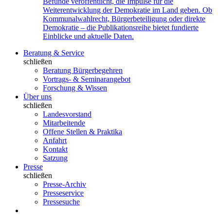
Befunde veröffentlicht, die Impulse für die
Weiterentwicklung der Demokratie im Land geben. Ob
Kommunalwahlrecht, Bürgerbeteiligung oder direkte
Demokratie – die Publikationsreihe bietet fundierte
Einblicke und aktuelle Daten.
Beratung & Service
schließen
Beratung Bürgerbegehren
Vortrags- & Seminarangebot
Forschung & Wissen
Über uns
schließen
Landesvorstand
Mitarbeitende
Offene Stellen & Praktika
Anfahrt
Kontakt
Satzung
Presse
schließen
Presse-Archiv
Presseservice
Pressesuche