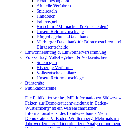
Beratungsangebot
Aktuelle Verfahren
Spielregeln
Handbuch
Fallbeispiel
Broschüre "Mitmachen & Entscheiden"
Unsere Reformvorschläge
Bürgerbegehrens-Datenbank
Marburger Datenbank für Bürgerbegehren und
Bürgerentscheide
Einwohnerantrag & Einwohnerversammlung
Volksantrag, Volksbegehren & Volksentscheid
Spielregeln
Bisherige Verfahren
Volksentscheidsbilanz
Unsere Reformvorschläge
Bürgerräte
Publikationsreihe
Die Publikationsreihe „MD Informationen Südwest –
Fakten zur Demokratieentwicklung in Baden-
Württemberg“ ist ein wissenschaftlicher
Informationsdienst des Landesverbands Mehr
Demokratie e.V. Baden-Württemberg. Mehrmals im
Jahr werden hier faktenorientierte Analysen und neue