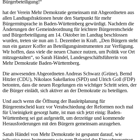
Bürgerbeteiligung!“
hat der Verein Mehr Demokratie gemeinsam mit Abgeordneten aus
allen Landtagsfraktionen heute den Startpunkt für mehr
Bürgermitsprache in Baden-Württemberg gewürdigt. Nachdem die
Änderungen der Gemeindeordnung für leichtere Bürgerentscheide
und Bürgerbeteiligung am 14. Oktober im Landtag beschlossen
wurden, treten sie nun am 1. Dezember in Kraft. „Den Bürgern steht
nun ein ganzer Koffer an Beteiligungsinstrumenten zur Verfügung.
Wir hoffen, dass viele die neuen Chance nutzen, um Politik vor Ort
mitzugestalten“, so Sarah Händel, Landesgeschäftsführerin von
Mehr Demokratie Baden-Württemberg.
Die anwesenden Abgeordneten Andreas Schwarz (Grüne), Bernd
Hitzler (CDU), Nikolaos Sakellariou (SPD) und Ulrich Goll (FDP)
betonten, dass die neuen Regelungen ein wichtiger Schritt seien, der
die Bürger einlädt, sich aktiver an der Demokratie zu beteiligen.
Und auch wenn die Öffnung der Bauleitplanung für
Bürgerentscheid kurz vor Verabschiedung der Reformen noch mal
für Uneinigkeit gesorgt hatte, ist man sich jetzt einig: Baden-
Württemberg sei gut aufgestellt, um derzeitige und kommende
Herausforderungen mit den Bürgern gemeinsam anzugehen.
Sarah Händel von Mehr Demokratie ist gespannt darauf, wie
teilweise neue Instrumente wie zum Beispiel der Einwohnerantrag