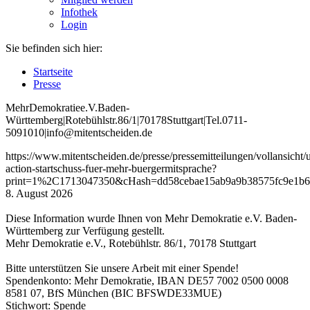
Infothek
Login
Sie befinden sich hier:
Startseite
Presse
Mehr
Demokratie
e
.V
.
Baden
-
W
ürttemberg
|
Roteb
ühlstr
.
86
/1
|
70178
Stuttgart
|
Tel
.
0711
-
5091010
|
info
@mitentscheiden
.de
https://www.mitentscheiden.de/presse/pressemitteilungen/vollansicht/
action-startschuss-fuer-mehr-buergermitsprache?
print=1%2C1713047350&cHash=dd58cebae15ab9a9b38575fc9e1b6
8. August 2026
Diese Information wurde Ihnen von Mehr Demokratie e.V. Baden-
Württemberg zur Verfügung gestellt.
Mehr Demokratie e.V., Rotebühlstr. 86/1, 70178 Stuttgart
Bitte unterstützen Sie unsere Arbeit mit einer Spende!
Spendenkonto: Mehr Demokratie, IBAN DE57 7002 0500 0008
8581 07, BfS München (BIC BFSWDE33MUE)
Stichwort: Spende