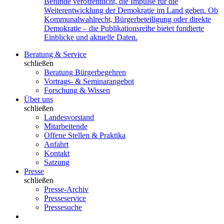
Befunde veröffentlicht, die Impulse für die
Weiterentwicklung der Demokratie im Land geben. Ob
Kommunalwahlrecht, Bürgerbeteiligung oder direkte
Demokratie – die Publikationsreihe bietet fundierte
Einblicke und aktuelle Daten.
Beratung & Service
schließen
Beratung Bürgerbegehren
Vortrags- & Seminarangebot
Forschung & Wissen
Über uns
schließen
Landesvorstand
Mitarbeitende
Offene Stellen & Praktika
Anfahrt
Kontakt
Satzung
Presse
schließen
Presse-Archiv
Presseservice
Pressesuche