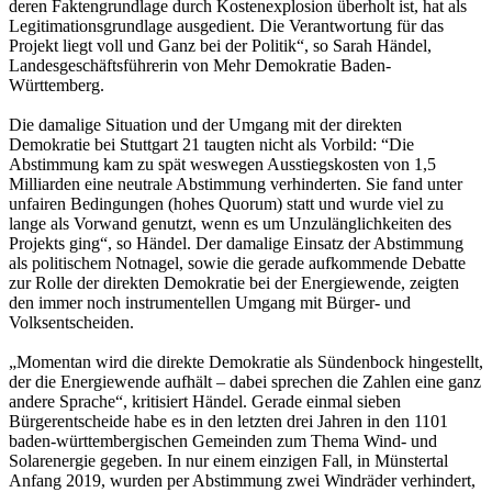
deren Faktengrundlage durch Kostenexplosion überholt ist, hat als
Legitimationsgrundlage ausgedient. Die Verantwortung für das
Projekt liegt voll und Ganz bei der Politik“, so Sarah Händel,
Landesgeschäftsführerin von Mehr Demokratie Baden-
Württemberg.
Die damalige Situation und der Umgang mit der direkten
Demokratie bei Stuttgart 21 taugten nicht als Vorbild: “Die
Abstimmung kam zu spät weswegen Ausstiegskosten von 1,5
Milliarden eine neutrale Abstimmung verhinderten. Sie fand unter
unfairen Bedingungen (hohes Quorum) statt und wurde viel zu
lange als Vorwand genutzt, wenn es um Unzulänglichkeiten des
Projekts ging“, so Händel. Der damalige Einsatz der Abstimmung
als politischem Notnagel, sowie die gerade aufkommende Debatte
zur Rolle der direkten Demokratie bei der Energiewende, zeigten
den immer noch instrumentellen Umgang mit Bürger- und
Volksentscheiden.
„Momentan wird die direkte Demokratie als Sündenbock hingestellt,
der die Energiewende aufhält – dabei sprechen die Zahlen eine ganz
andere Sprache“, kritisiert Händel. Gerade einmal sieben
Bürgerentscheide habe es in den letzten drei Jahren in den 1101
baden-württembergischen Gemeinden zum Thema Wind- und
Solarenergie gegeben. In nur einem einzigen Fall, in Münstertal
Anfang 2019, wurden per Abstimmung zwei Windräder verhindert,