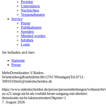
Projekte
Unterstützen
Nachrichten
Veranstaltungen
Service
Presse
Publikationen
Spenden
Mitglied werden
Infothek
Login
Sie befinden sich hier:
Startseite
Presse
Mehr
Demokratie
e
.V
.
Baden
-
W
ürttemberg
|
Roteb
ühlstr
.
86
/1
|
70178
Stuttgart
|
Tel
.
0711
-
5091010
|
info
@mitentscheiden
.de
https://www.mitentscheiden.de/presse/pressemitteilungen/vollansicht
zu-s21-taugt-nicht-als-vorbild-heute-umgang-mit-direkter-
demokratie-nicht-faktenorientiert?&print=1
7. August 2026