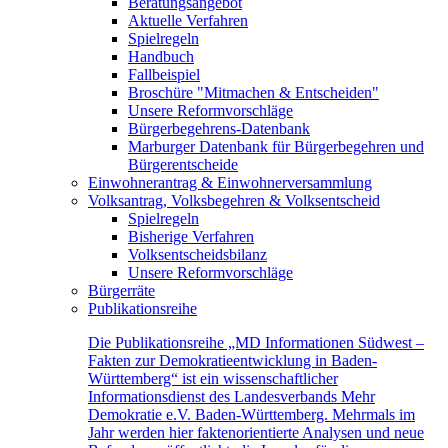
Beratungsangebot
Aktuelle Verfahren
Spielregeln
Handbuch
Fallbeispiel
Broschüre "Mitmachen & Entscheiden"
Unsere Reformvorschläge
Bürgerbegehrens-Datenbank
Marburger Datenbank für Bürgerbegehren und
Bürgerentscheide
Einwohnerantrag & Einwohnerversammlung
Volksantrag, Volksbegehren & Volksentscheid
Spielregeln
Bisherige Verfahren
Volksentscheidsbilanz
Unsere Reformvorschläge
Bürgerräte
Publikationsreihe
Die Publikationsreihe „MD Informationen Südwest –
Fakten zur Demokratieentwicklung in Baden-
Württemberg“ ist ein wissenschaftlicher
Informationsdienst des Landesverbands Mehr
Demokratie e.V. Baden-Württemberg. Mehrmals im
Jahr werden hier faktenorientierte Analysen und neue