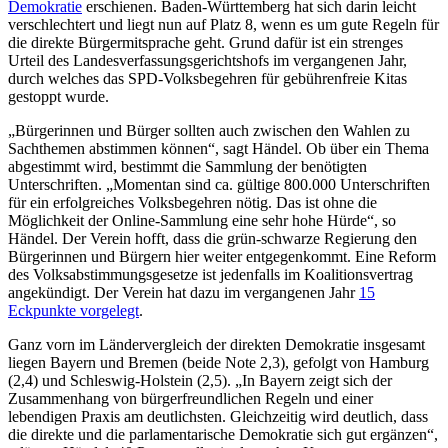
Demokratie
erschienen. Baden-Württemberg hat sich darin leicht
verschlechtert und liegt nun auf Platz 8, wenn es um gute Regeln für
die direkte Bürgermitsprache geht. Grund dafür ist ein strenges
Urteil des Landesverfassungsgerichtshofs im vergangenen Jahr,
durch welches das SPD-Volksbegehren für gebührenfreie Kitas
gestoppt wurde.
„Bürgerinnen und Bürger sollten auch zwischen den Wahlen zu
Sachthemen abstimmen können“, sagt Händel. Ob über ein Thema
abgestimmt wird, bestimmt die Sammlung der benötigten
Unterschriften. „Momentan sind ca. gültige 800.000 Unterschriften
für ein erfolgreiches Volksbegehren nötig. Das ist ohne die
Möglichkeit der Online-Sammlung eine sehr hohe Hürde“, so
Händel. Der Verein hofft, dass die grün-schwarze Regierung den
Bürgerinnen und Bürgern hier weiter entgegenkommt. Eine Reform
des Volksabstimmungsgesetze ist jedenfalls im Koalitionsvertrag
angekündigt. Der Verein hat dazu im vergangenen Jahr
15
Eckpunkte vorgelegt
.
Ganz vorn im Ländervergleich der direkten Demokratie insgesamt
liegen Bayern und Bremen (beide Note 2,3), gefolgt von Hamburg
(2,4) und Schleswig-Holstein (2,5). „In Bayern zeigt sich der
Zusammenhang von bürgerfreundlichen Regeln und einer
lebendigen Praxis am deutlichsten. Gleichzeitig wird deutlich, dass
die direkte und die parlamentarische Demokratie sich gut ergänzen“,