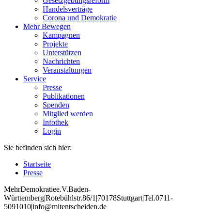
Gesetzgebungsreform
Handelsverträge
Corona und Demokratie
Mehr Bewegen
Kampagnen
Projekte
Unterstützen
Nachrichten
Veranstaltungen
Service
Presse
Publikationen
Spenden
Mitglied werden
Infothek
Login
Sie befinden sich hier:
Startseite
Presse
Mehr
Demokratie
e
.V
.
Baden
-
W
ürttemberg
|
Roteb
ühlstr
.
86
/1
|
70178
Stuttgart
|
Tel
.
0711
-
5091010
|
info
@mitentscheiden
.de