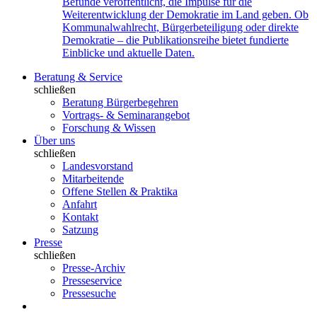
Befunde veröffentlicht, die Impulse für die
Weiterentwicklung der Demokratie im Land geben. Ob
Kommunalwahlrecht, Bürgerbeteiligung oder direkte
Demokratie – die Publikationsreihe bietet fundierte
Einblicke und aktuelle Daten.
Beratung & Service
schließen
Beratung Bürgerbegehren
Vortrags- & Seminarangebot
Forschung & Wissen
Über uns
schließen
Landesvorstand
Mitarbeitende
Offene Stellen & Praktika
Anfahrt
Kontakt
Satzung
Presse
schließen
Presse-Archiv
Presseservice
Pressesuche