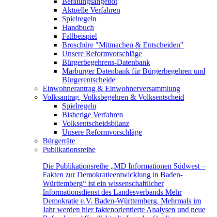
Beratungsangebot
Aktuelle Verfahren
Spielregeln
Handbuch
Fallbeispiel
Broschüre "Mitmachen & Entscheiden"
Unsere Reformvorschläge
Bürgerbegehrens-Datenbank
Marburger Datenbank für Bürgerbegehren und
Bürgerentscheide
Einwohnerantrag & Einwohnerversammlung
Volksantrag, Volksbegehren & Volksentscheid
Spielregeln
Bisherige Verfahren
Volksentscheidsbilanz
Unsere Reformvorschläge
Bürgerräte
Publikationsreihe
Die Publikationsreihe „MD Informationen Südwest –
Fakten zur Demokratieentwicklung in Baden-
Württemberg“ ist ein wissenschaftlicher
Informationsdienst des Landesverbands Mehr
Demokratie e.V. Baden-Württemberg. Mehrmals im
Jahr werden hier faktenorientierte Analysen und neue